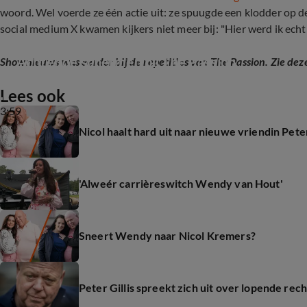
woord. Wel voerde ze één actie uit: ze spuugde een klodder op d
social medium X kwamen kijkers niet meer bij: "Hier werd ik echt
Achter de schermen bij The Passion
Shownieuws was eerder bij de repetities van The Passion. Zie dez
Lees ook
3:59
Nicol haalt hard uit naar nieuwe vriendin Peter
'Alweér carrièreswitch Wendy van Hout'
Sneert Wendy naar Nicol Kremers?
Peter Gillis spreekt zich uit over lopende rec