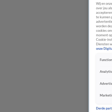
Wij en onz
over jou al
accepteren
te kunnen 
advertentie
worden dez
cookies om 
moment opn
Cookie-inst
Diensten w
onze Digit
Function
Analyti
Adverti
Marketi
Derde parti