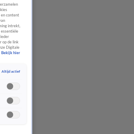
 verzamelen
okies
 en content
van
ing intrekt,
 essentiële
 ieder
 op de link
nze Digitale
Bekijk hier
Altijd actief