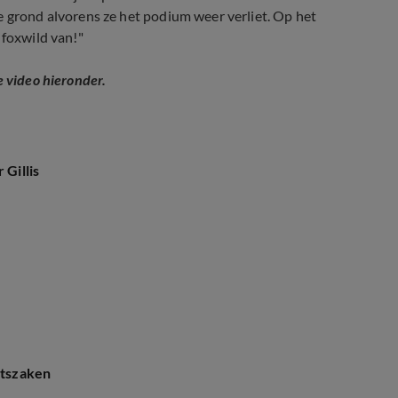
e grond alvorens ze het podium weer verliet. Op het
 foxwild van!"
e video hieronder.
 Gillis
htszaken