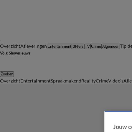
Overzicht
Afleveringen
Tip d
Entertainment
BN'ers
TV
Crime
Algemeen
Volg Shownieuws
Zoeken
Overzicht
Entertainment
Spraakmakend
Reality
Crime
Video's
Afl
Jouw c