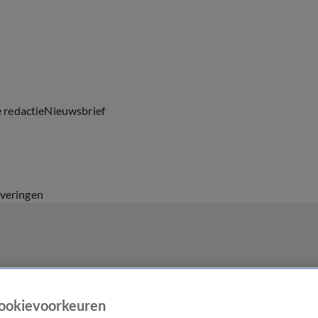
e redactie
Nieuwsbrief
everingen
ookievoorkeuren