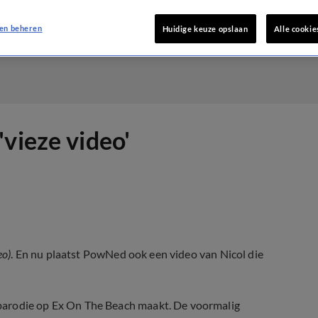
en beheren
Huidige keuze opslaan
Alle cookie
vieze video'
eo)
. En nu plaatst PowNed ook een video van Nicol die
parodie op Ex On The Beach maakt. De voormalig