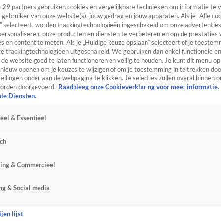
e
29
partners gebruiken cookies en vergelijkbare technieken om informatie te
s gebruiker van onze website(s), jouw gedrag en jouw apparaten. Als je „Alle co
” selecteert, worden trackingtechnologieën ingeschakeld om onze advertenties
personaliseren, onze producten en diensten te verbeteren en om de prestaties 
s en content te meten. Als je „Huidige keuze opslaan” selecteert of je toestemm
e trackingtechnologieën uitgeschakeld. We gebruiken dan enkel functionele en
de website goed te laten functioneren en veilig te houden. Je kunt dit menu op
ieuw openen om je keuzes te wijzigen of om je toestemming in te trekken door
ellingen onder aan de webpagina te klikken. Je selecties zullen overal binnen o
orden doorgevoerd.
Raadpleeg onze Cookieverklaring voor meer informatie.
ale Diensten.
eel & Essentieel
sch
sing & Commercieel
ng & Social media
jen lijst