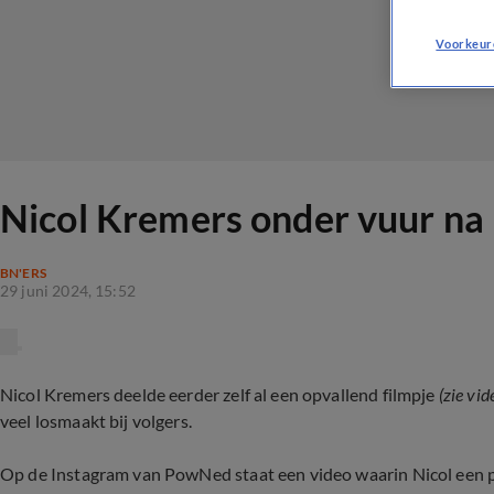
Voorkeur
Nicol Kremers onder vuur na '
BN'ERS
29 juni 2024, 15:52
Nicol Kremers deelde eerder zelf al een opvallend filmpje
(zie vid
veel losmaakt bij volgers.
Op de Instagram van PowNed staat een video waarin Nicol een 