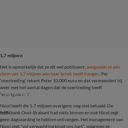
1,7 miljoen
Het is opmerkelijk dat ze dit wel publiceert,
aangezien ze een
claim van 1,7 miljoen aan haar broek heeft hangen
. Per
‘overtreding’ rekent Peter 10.000 euro en dat vermeerdert hij
weer met het aantal dagen dat de overtreding heeft
Peter Gillis eist 1,7 miljoen euro van Nicol
‘voortgeduurd’.
Nicol heeft die 1,7 miljoen overigens nog niet betaald. De
5:55
rechtbank Oost-Brabant had niets binnen en ook Nicol zegt
geen dagvaarding te hebben ontvangen. Het management van
Nicol zegt “vol verwachting klopt ons hart”, waarmee ze