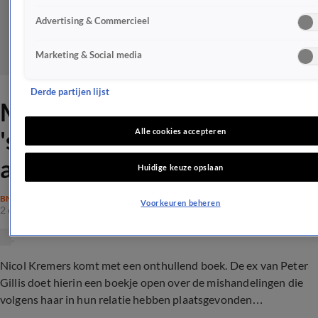
Advertising & Commercieel
Marketing & Social media
Derde partijen lijst
Meer details over
'schokkende en onthullende
Alle cookies accepteren
autobiografie' Nicol Kremers
Huidige keuze opslaan
BN'ERS
Voorkeuren beheren
2 okt 2023, 23:08
Nicol Kremers komt met een onthullend boek. De ex van Peter
Gillis doet hierin een boekje open over de mishandelingen die
volgens haar in hun relatie hebben plaatsgevonden…