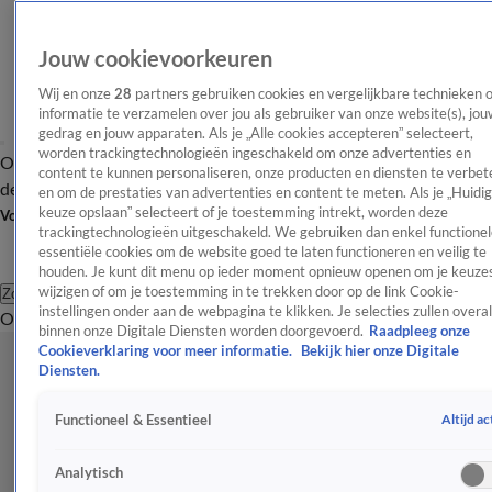
Jouw cookievoorkeuren
Wij en onze
28
partners gebruiken cookies en vergelijkbare technieken 
informatie te verzamelen over jou als gebruiker van onze website(s), jou
gedrag en jouw apparaten. Als je „Alle cookies accepteren” selecteert,
worden trackingtechnologieën ingeschakeld om onze advertenties en
Overzicht
Afleveringen
Tip
Entertainment
BN'ers
TV
Crime
Algemeen
content te kunnen personaliseren, onze producten en diensten te verbet
de redactie
Nieuwsbrief
en om de prestaties van advertenties en content te meten. Als je „Huidi
keuze opslaan” selecteert of je toestemming intrekt, worden deze
Volg Shownieuws
trackingtechnologieën uitgeschakeld. We gebruiken dan enkel functionel
essentiële cookies om de website goed te laten functioneren en veilig te
houden. Je kunt dit menu op ieder moment opnieuw openen om je keuzes
wijzigen of om je toestemming in te trekken door op de link Cookie-
Zoeken
instellingen onder aan de webpagina te klikken. Je selecties zullen overal
Overzicht
Entertainment
Spraakmakend
Reality
Crime
Video's
Afl
binnen onze Digitale Diensten worden doorgevoerd.
Raadpleeg onze
Cookieverklaring voor meer informatie.
Bekijk hier onze Digitale
Diensten.
Altijd ac
Functioneel & Essentieel
Analytisch