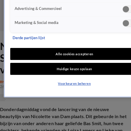
Advertising & Commercieel
Marketing & Social media
Derde partijen lijst
Nicolette van Dam en Bas
Smit 'beschermen dochters
Alle cookies accepteren
voor boze buitenwereld'
Huidige keuze opslaan
BN'ERS
Voorkeuren beheren
26 mrt 2026, 19:24
Donderdagmiddag vond de lancering van de nieuwe
beautylijn van Nicolette van Dam plaats. Dit gebeurde in het
bijzijn van onder anderen haar geliefde Bas Smit, hun twee
dochters, bekende vrienden als Loiza Lamers en Lieke van