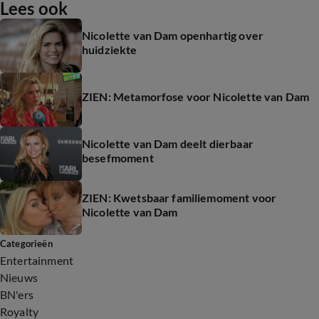
Lees ook
Nicolette van Dam openhartig over
huidziekte
ZIEN: Metamorfose voor Nicolette van Dam
Nicolette van Dam deelt dierbaar
besefmoment
ZIEN: Kwetsbaar familiemoment voor
Nicolette van Dam
Categorieën
Entertainment
Nieuws
BN'ers
Royalty