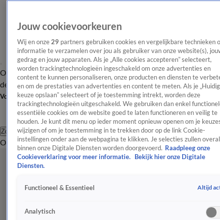
Jouw cookievoorkeuren
Wij en onze
29
partners gebruiken cookies en vergelijkbare technieken 
informatie te verzamelen over jou als gebruiker van onze website(s), jou
gedrag en jouw apparaten. Als je „Alle cookies accepteren” selecteert,
worden trackingtechnologieën ingeschakeld om onze advertenties en
Overzicht
Afleveringen
Tip
Entertainment
BN'ers
TV
Crime
Algemeen
content te kunnen personaliseren, onze producten en diensten te verbet
de redactie
Nieuwsbrief
en om de prestaties van advertenties en content te meten. Als je „Huidi
keuze opslaan” selecteert of je toestemming intrekt, worden deze
Volg Shownieuws
trackingtechnologieën uitgeschakeld. We gebruiken dan enkel functionel
essentiële cookies om de website goed te laten functioneren en veilig te
houden. Je kunt dit menu op ieder moment opnieuw openen om je keuzes
wijzigen of om je toestemming in te trekken door op de link Cookie-
Zoeken
instellingen onder aan de webpagina te klikken. Je selecties zullen overal
Overzicht
Entertainment
Spraakmakend
Reality
Crime
Video's
Afl
binnen onze Digitale Diensten worden doorgevoerd.
Raadpleeg onze
Cookieverklaring voor meer informatie.
Bekijk hier onze Digitale
Diensten.
Altijd ac
Functioneel & Essentieel
Analytisch