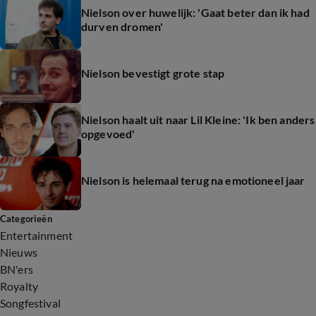
Nielson over huwelijk: 'Gaat beter dan ik had
durven dromen'
Nielson bevestigt grote stap
Nielson haalt uit naar Lil Kleine: 'Ik ben anders
opgevoed'
Nielson is helemaal terug na emotioneel jaar
Categorieën
Entertainment
Nieuws
BN'ers
Royalty
Songfestival