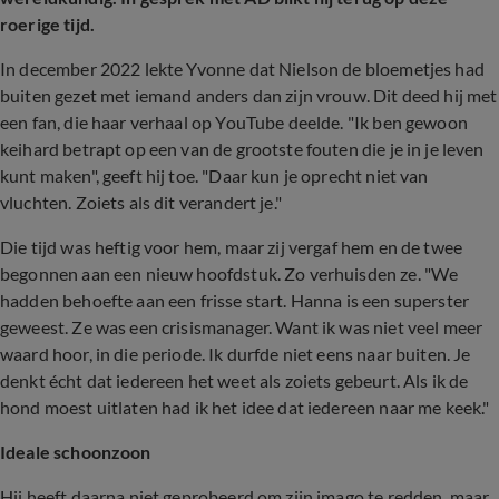
roerige tijd.
In december 2022 lekte Yvonne dat Nielson de bloemetjes had
buiten gezet met iemand anders dan zijn vrouw. Dit deed hij met
een fan, die haar verhaal op YouTube deelde. "Ik ben gewoon
keihard betrapt op een van de grootste fouten die je in je leven
kunt maken", geeft hij toe. "Daar kun je oprecht niet van
vluchten. Zoiets als dit verandert je."
Die tijd was heftig voor hem, maar zij vergaf hem en de twee
begonnen aan een nieuw hoofdstuk. Zo verhuisden ze. "We
hadden behoefte aan een frisse start. Hanna is een superster
geweest. Ze was een crisismanager. Want ik was niet veel meer
waard hoor, in die periode. Ik durfde niet eens naar buiten. Je
denkt écht dat iedereen het weet als zoiets gebeurt. Als ik de
hond moest uitlaten had ik het idee dat iedereen naar me keek."
Ideale schoonzoon
Hij heeft daarna niet geprobeerd om zijn imago te redden, maar