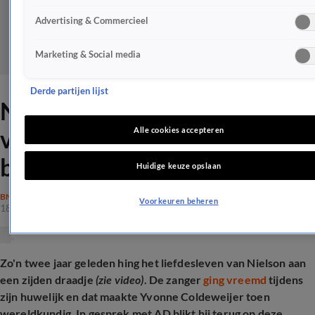
Advertising & Commercieel
Marketing & Social media
Derde partijen lijst
Nielson beschaamd over
vreemdgaan: 'Keihard
Alle cookies accepteren
betrapt'
Huidige keuze opslaan
BN'ERS
Voorkeuren beheren
18 jan 2025, 10:01
Zo'n twee jaar geleden hing het liefdesleven van Nielson aan
een zijden draadje
(zie video)
. De zanger
ging vreemd
tijdens
zijn huwelijk en dat maakte Yvonne Coldeweijer toen
wereldkundig. In gesprek met AD blikt hij terug op deze