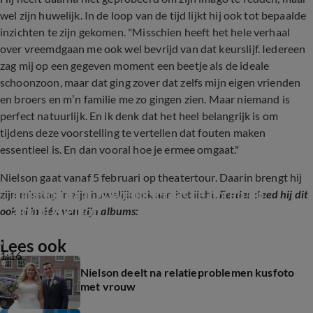
wel zijn huwelijk. In de loop van de tijd lijkt hij ook tot bepaalde
inzichten te zijn gekomen. "Misschien heeft het hele verhaal
over vreemdgaan me ook wel bevrijd van dat keurslijf. Iedereen
zag mij op een gegeven moment een beetje als de ideale
schoonzoon, maar dat ging zover dat zelfs mijn eigen vrienden
en broers en m’n familie me zo gingen zien. Maar niemand is
perfect natuurlijk. En ik denk dat het heel belangrijk is om
tijdens deze voorstelling te vertellen dat fouten maken
essentieel is. En dan vooral hoe je ermee omgaat."
Nielson gaat vanaf 5 februari op theatertour. Daarin brengt hij
Aanloop naar huwelijkscrisis te horen op 
zijn misstap in zijn huwelijk ook aan het licht.
Eerder deed hij dit
album Nielson
ook al in één van zijn albums:
Lees ook
1:16
Nielson deelt na relatieproblemen kusfoto
met vrouw