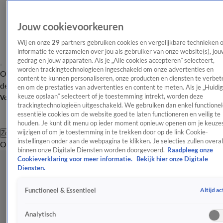
Jouw cookievoorkeuren
Wij en onze
29
partners gebruiken cookies en vergelijkbare technieken 
informatie te verzamelen over jou als gebruiker van onze website(s), jou
gedrag en jouw apparaten. Als je „Alle cookies accepteren” selecteert,
worden trackingtechnologieën ingeschakeld om onze advertenties en
Overzicht
Afleveringen
Tip
Entertainment
BN'ers
TV
Crime
Algemeen
content te kunnen personaliseren, onze producten en diensten te verbet
de redactie
Nieuwsbrief
en om de prestaties van advertenties en content te meten. Als je „Huidi
keuze opslaan” selecteert of je toestemming intrekt, worden deze
Volg Shownieuws
trackingtechnologieën uitgeschakeld. We gebruiken dan enkel functionel
essentiële cookies om de website goed te laten functioneren en veilig te
houden. Je kunt dit menu op ieder moment opnieuw openen om je keuzes
wijzigen of om je toestemming in te trekken door op de link Cookie-
Zoeken
instellingen onder aan de webpagina te klikken. Je selecties zullen overal
Overzicht
Entertainment
Spraakmakend
Reality
Crime
Video's
Afl
binnen onze Digitale Diensten worden doorgevoerd.
Raadpleeg onze
Cookieverklaring voor meer informatie.
Bekijk hier onze Digitale
Diensten.
Altijd ac
Functioneel & Essentieel
Analytisch