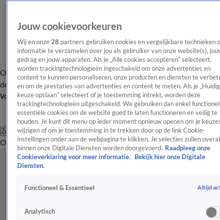
Jouw cookievoorkeuren
Wij en onze
28
partners gebruiken cookies en vergelijkbare technieken 
informatie te verzamelen over jou als gebruiker van onze website(s), jou
gedrag en jouw apparaten. Als je „Alle cookies accepteren” selecteert,
worden trackingtechnologieën ingeschakeld om onze advertenties en
Overzicht
Afleveringen
Tip
Entertainment
BN'ers
TV
Crime
Algemeen
content te kunnen personaliseren, onze producten en diensten te verbet
de redactie
Nieuwsbrief
en om de prestaties van advertenties en content te meten. Als je „Huidi
keuze opslaan” selecteert of je toestemming intrekt, worden deze
Volg Shownieuws
trackingtechnologieën uitgeschakeld. We gebruiken dan enkel functionel
essentiële cookies om de website goed te laten functioneren en veilig te
houden. Je kunt dit menu op ieder moment opnieuw openen om je keuzes
wijzigen of om je toestemming in te trekken door op de link Cookie-
Zoeken
instellingen onder aan de webpagina te klikken. Je selecties zullen overal
Overzicht
Entertainment
Spraakmakend
Reality
Crime
Video's
Afl
binnen onze Digitale Diensten worden doorgevoerd.
Raadpleeg onze
Cookieverklaring voor meer informatie.
Bekijk hier onze Digitale
Diensten.
Altijd ac
Functioneel & Essentieel
Analytisch