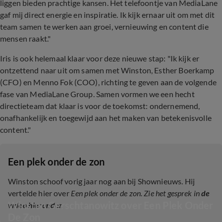
liggen bieden prachtige kansen. Het telefoontje van MediaLane
gaf mij direct energie en inspiratie. Ik kijk ernaar uit om met dit
team samen te werken aan groei, vernieuwing en content die
mensen raakt."
Iris is ook helemaal klaar voor deze nieuwe stap: "Ik kijk er
ontzettend naar uit om samen met Winston, Esther Boerkamp
(CFO) en Menno Fok (COO), richting te geven aan de volgende
fase van MediaLane Group. Samen vormen we een hecht
directieteam dat klaar is voor de toekomst: ondernemend,
onafhankelijk en toegewijd aan het maken van betekenisvolle
content."
Een plek onder de zon
Winston schoof vorig jaar nog aan bij Shownieuws. Hij
vertelde hier over
Een plek onder de zon. Zie het gesprek in
de
Winston Gerschtanowitz over Een Plek Onder 
video hieronder.
De Zon