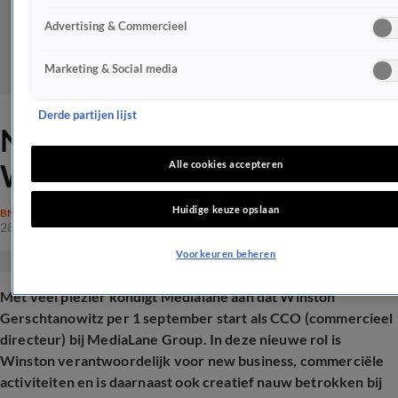
Advertising & Commercieel
Marketing & Social media
Derde partijen lijst
Nieuwe uitdaging voor
Winston Gerschtanowitz
Alle cookies accepteren
Huidige keuze opslaan
BN'ERS
28 aug 2025, 17:57
Voorkeuren beheren
Met veel plezier kondigt Medialane aan dat Winston
Gerschtanowitz per 1 september start als CCO (commercieel
directeur) bij MediaLane Group. In deze nieuwe rol is
Winston verantwoordelijk voor new business, commerciële
activiteiten en is daarnaast ook creatief nauw betrokken bij