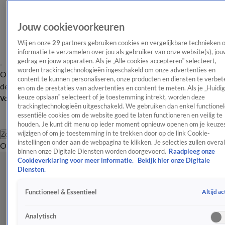
Jouw cookievoorkeuren
Wij en onze
29
partners gebruiken cookies en vergelijkbare technieken 
informatie te verzamelen over jou als gebruiker van onze website(s), jou
gedrag en jouw apparaten. Als je „Alle cookies accepteren” selecteert,
worden trackingtechnologieën ingeschakeld om onze advertenties en
Overzicht
Afleveringen
Tip
Entertainment
BN'ers
TV
Crime
Algemeen
content te kunnen personaliseren, onze producten en diensten te verbet
de redactie
Nieuwsbrief
en om de prestaties van advertenties en content te meten. Als je „Huidi
keuze opslaan” selecteert of je toestemming intrekt, worden deze
Volg Shownieuws
trackingtechnologieën uitgeschakeld. We gebruiken dan enkel functionel
essentiële cookies om de website goed te laten functioneren en veilig te
houden. Je kunt dit menu op ieder moment opnieuw openen om je keuzes
wijzigen of om je toestemming in te trekken door op de link Cookie-
Zoeken
instellingen onder aan de webpagina te klikken. Je selecties zullen overal
Overzicht
Entertainment
Spraakmakend
Reality
Crime
Video's
Afl
binnen onze Digitale Diensten worden doorgevoerd.
Raadpleeg onze
Cookieverklaring voor meer informatie.
Bekijk hier onze Digitale
Diensten.
Altijd ac
Functioneel & Essentieel
Analytisch