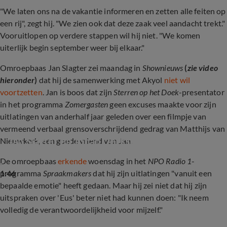
"We laten ons na de vakantie informeren en zetten alle feiten op
een rij", zegt hij. "We zien ook dat deze zaak veel aandacht trekt."
Vooruitlopen op verdere stappen wil hij niet. "We komen
uiterlijk begin september weer bij elkaar."
Omroepbaas Jan Slagter zei maandag in
Shownieuws
(
zie video
hieronder
)
dat hij de samenwerking met Akyol
niet wil
voortzetten
. Jan is boos dat zijn
Sterren op het Doek
-presentator
in het programma
Zomergasten
geen excuses maakte voor zijn
uitlatingen van anderhalf jaar geleden over een filmpje van
vermeend verbaal grensoverschrijdend gedrag van Matthijs van
Jan Slagter en Johan Derksen woedend op Eus
Nieuwkerk, een goede vriend van Jan.
De omroepbaas
erkende
woensdag in het
NPO Radio 1
-
1:46
programma
Spraakmakers
dat hij zijn uitlatingen "vanuit een
bepaalde emotie" heeft gedaan. Maar hij zei niet dat hij zijn
uitspraken over 'Eus' beter niet had kunnen doen: "Ik neem
volledig de verantwoordelijkheid voor mijzelf."