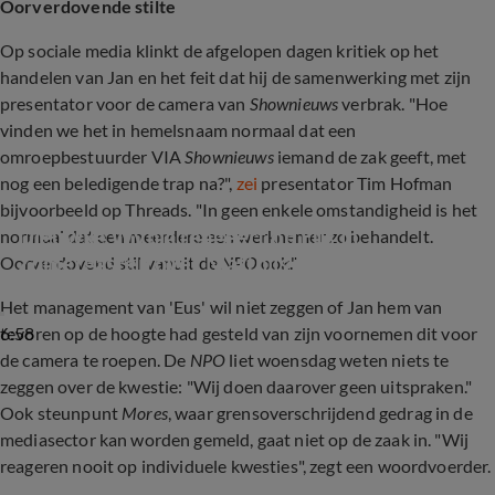
Oorverdovende stilte
Op sociale media klinkt de afgelopen dagen kritiek op het
handelen van Jan en het feit dat hij de samenwerking met zijn
presentator voor de camera van
Shownieuws
verbrak. "Hoe
vinden we het in hemelsnaam normaal dat een
omroepbestuurder VIA
Shownieuws
iemand de zak geeft, met
nog een beledigende trap na?",
zei
presentator Tim Hofman
bijvoorbeeld op Threads. "In geen enkele omstandigheid is het
Dieuwke Wynia reageert op Eus in 
normaal dat een meerdere een werknemer zo behandelt.
Zomergasten over Matthijs van Nieuwkerk
Oorverdovend stil vanuit de
NPO
ook."
Het management van 'Eus' wil niet zeggen of Jan hem van
6:58
tevoren op de hoogte had gesteld van zijn voornemen dit voor
de camera te roepen. De
NPO
liet woensdag weten niets te
zeggen over de kwestie: "Wij doen daarover geen uitspraken."
Ook steunpunt
Mores
, waar grensoverschrijdend gedrag in de
mediasector kan worden gemeld, gaat niet op de zaak in. "Wij
reageren nooit op individuele kwesties", zegt een woordvoerder.