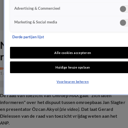
Advertising & Commercieel
Marketing & Social media
Derde partijen lijst
Nieuwe wending in soap
rond Jan Slagter en Eus
Alle cookies accepteren
Huidige keuze opslaan
BN'ERS
1 aug 2025, 13:04
Voorkeuren beheren
De raad van toezicht van
Omroep MAX
gaat "zich laten
informeren" over het dispuut tussen omroepbaas Jan Slagter
en presentator Özcan Akyol
(zie video)
. Dat laat Gerard
Dielessen van de raad van toezicht vrijdag weten aan het
ANP
.