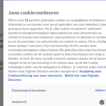
Jouw cookievoorkeuren
Wij en onze
28
partners gebruiken cookies en vergelijkbare technieken 
informatie te verzamelen over jou als gebruiker van onze website(s), jou
gedrag en jouw apparaten. Als je „Alle cookies accepteren” selecteert,
worden trackingtechnologieën ingeschakeld om onze advertenties en
Overzicht
Afleveringen
Tip
Entertainment
BN'ers
TV
Crime
Algemeen
content te kunnen personaliseren, onze producten en diensten te verbet
de redactie
Nieuwsbrief
en om de prestaties van advertenties en content te meten. Als je „Huidi
keuze opslaan” selecteert of je toestemming intrekt, worden deze
Volg Shownieuws
trackingtechnologieën uitgeschakeld. We gebruiken dan enkel functionel
essentiële cookies om de website goed te laten functioneren en veilig te
houden. Je kunt dit menu op ieder moment opnieuw openen om je keuzes
wijzigen of om je toestemming in te trekken door op de link Cookie-
Zoeken
instellingen onder aan de webpagina te klikken. Je selecties zullen overal
Overzicht
Entertainment
Spraakmakend
Reality
Crime
Video's
Afl
binnen onze Digitale Diensten worden doorgevoerd.
Raadpleeg onze
Cookieverklaring voor meer informatie.
Bekijk hier onze Digitale
Diensten.
Altijd ac
Functioneel & Essentieel
Analytisch