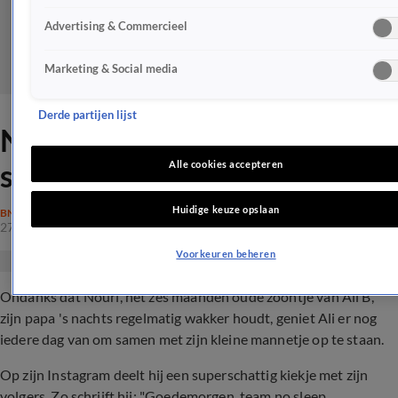
Advertising & Commercieel
Marketing & Social media
Derde partijen lijst
Nouri houdt Ali B uit zijn
slaap
Alle cookies accepteren
Huidige keuze opslaan
BN'ERS
27 feb 2019, 10:10
Voorkeuren beheren
Ondanks dat Nouri, het zes maanden oude zoontje van Ali B,
zijn papa 's nachts regelmatig wakker houdt, geniet Ali er nog
iedere dag van om samen met zijn kleine mannetje op te staan.
Op zijn Instagram deelt hij een superschattig kiekje met zijn
volgers. Zo schrijft hij: "Goedemorgen, team no sleep