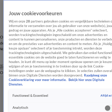
Jouw cookievoorkeuren
Wij en onze
28
partners gebruiken cookies en vergelijkbare technieken 
informatie te verzamelen over jou als gebruiker van onze website(s), jou
gedrag en jouw apparaten. Als je „Alle cookies accepteren” selecteert,
worden trackingtechnologieën ingeschakeld om onze advertenties en
Overzicht
Afleveringen
Tip
Entertainment
BN'ers
TV
Crime
Algemeen
content te kunnen personaliseren, onze producten en diensten te verbet
de redactie
Nieuwsbrief
en om de prestaties van advertenties en content te meten. Als je „Huidi
keuze opslaan” selecteert of je toestemming intrekt, worden deze
Volg Shownieuws
trackingtechnologieën uitgeschakeld. We gebruiken dan enkel functionel
essentiële cookies om de website goed te laten functioneren en veilig te
houden. Je kunt dit menu op ieder moment opnieuw openen om je keuzes
wijzigen of om je toestemming in te trekken door op de link Cookie-
Zoeken
instellingen onder aan de webpagina te klikken. Je selecties zullen overal
Overzicht
Entertainment
Spraakmakend
Reality
Crime
Video's
Afl
binnen onze Digitale Diensten worden doorgevoerd.
Raadpleeg onze
Cookieverklaring voor meer informatie.
Bekijk hier onze Digitale
Diensten.
Altijd ac
Functioneel & Essentieel
Analytisch