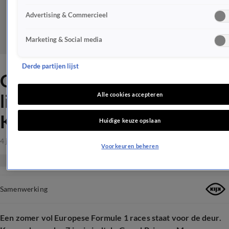
Advertising & Commercieel
Marketing & Social media
Derde partijen lijst
Olav Mol en Jack Plooij gaan
live F1 voorbeschouwen op
Alle cookies accepteren
KIJK
Huidige keuze opslaan
4 juni 2026, 09:00
Voorkeuren beheren
Samenwerking
Een zomer vol Europese Formule 1 races staat voor de deur.