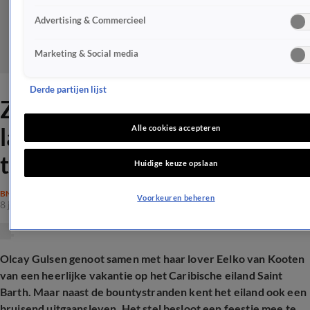
Advertising & Commercieel
Marketing & Social media
Derde partijen lijst
Zien: Olcay Gulsen geeft
lapdance terwijl vriend
Alle cookies accepteren
toekijkt
Huidige keuze opslaan
BN'ERS
Voorkeuren beheren
8 jan 2026, 10:43
Olcay Gulsen genoot samen met haar lover Eelko van Kooten
van een heerlijke vakantie op het Caribische eiland Saint
Barth. Maar naast de bountystranden kent het eiland ook een
bruisend uitgaansleven. Het stel besloot een feestje mee te