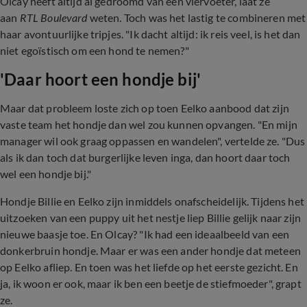
Olcay heeft altijd al gedroomd van een viervoeter, laat ze
aan
RTL Boulevard
weten. Toch was het lastig te combineren met
haar avontuurlijke tripjes. "Ik dacht altijd: ik reis veel, is het dan
niet egoïstisch om een hond te nemen?"
'Daar hoort een hondje bij'
Maar dat probleem loste zich op toen Eelko aanbood dat zijn
vaste team het hondje dan wel zou kunnen opvangen. "En mijn
manager wil ook graag oppassen en wandelen", vertelde ze. "Dus
als ik dan toch dat burgerlijke leven inga, dan hoort daar toch
wel een hondje bij."
Hondje Billie en Eelko zijn inmiddels onafscheidelijk. Tijdens het
uitzoeken van een puppy uit het nestje liep Billie gelijk naar zijn
nieuwe baasje toe. En Olcay? "Ik had een ideaalbeeld van een
donkerbruin hondje. Maar er was een ander hondje dat meteen
op Eelko afliep. En toen was het liefde op het eerste gezicht. En
ja, ik woon er ook, maar ik ben een beetje de stiefmoeder", grapt
ze.