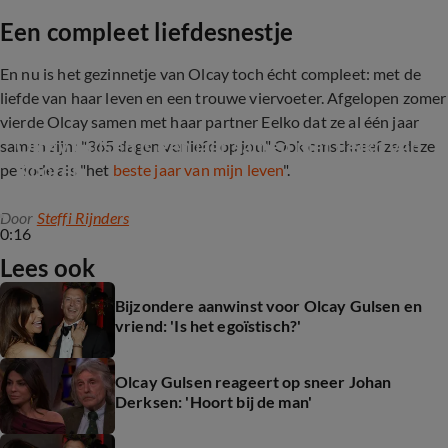
Een compleet liefdesnestje
En nu is het gezinnetje van Olcay toch écht compleet: met de
liefde van haar leven en een trouwe viervoeter. Afgelopen zomer
vierde Olcay samen met haar partner Eelko dat ze al één jaar
Olcay Gulsen is een jaar samen met Eelko van 
samen zijn: "365 dagen verliefd op jou." Ook omschreef ze deze
Kooten
periode als "het
beste jaar van mijn leven
".
Door
Steffi Rijnders
0:16
Lees ook
Bijzondere aanwinst voor Olcay Gulsen en
vriend: 'Is het egoïstisch?'
Olcay Gulsen reageert op sneer Johan
Derksen: 'Hoort bij de man'