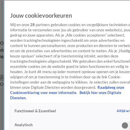
Jouw cookievoorkeuren
Wij en onze
28
partners gebruiken cookies en vergelijkbare technieken 
informatie te verzamelen over jou als gebruiker van onze website(s), jou
gedrag en jouw apparaten. Als je „Alle cookies accepteren” selecteert,
worden trackingtechnologieën ingeschakeld om onze advertenties en
Overzicht
Afleveringen
Tip
Entertainment
BN'ers
TV
Crime
Algemeen
content te kunnen personaliseren, onze producten en diensten te verbet
de redactie
Nieuwsbrief
en om de prestaties van advertenties en content te meten. Als je „Huidi
keuze opslaan” selecteert of je toestemming intrekt, worden deze
Volg Shownieuws
trackingtechnologieën uitgeschakeld. We gebruiken dan enkel functionel
essentiële cookies om de website goed te laten functioneren en veilig te
houden. Je kunt dit menu op ieder moment opnieuw openen om je keuzes
wijzigen of om je toestemming in te trekken door op de link Cookie-
Zoeken
instellingen onder aan de webpagina te klikken. Je selecties zullen overal
Overzicht
Entertainment
Spraakmakend
Reality
Crime
Video's
Afl
binnen onze Digitale Diensten worden doorgevoerd.
Raadpleeg onze
Cookieverklaring voor meer informatie.
Bekijk hier onze Digitale
Diensten.
Altijd ac
Functioneel & Essentieel
Analytisch