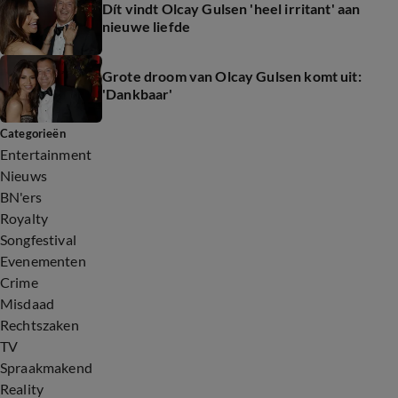
Dít vindt Olcay Gulsen 'heel irritant' aan
nieuwe liefde
Grote droom van Olcay Gulsen komt uit:
'Dankbaar'
Categorieën
Entertainment
Nieuws
BN'ers
Royalty
Songfestival
Evenementen
Crime
Misdaad
Rechtszaken
TV
Spraakmakend
Reality