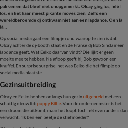
pakken en dat bleef niet onopgemerkt. Olcay ging los, héél
los, en liet haar meest pikante moves zien. Zelfs een
wereldberoemde dj ontkwam niet aan een lapdance. Oeh là
là...
Op social media gaat een filmpje rond waarop te zien is dat
Olcay achter de dj-booth staat en de Franse dj Bob Sinclair een
lapdance geeft. Wat Eelko daarvan vindt? Die lijkt er geen
moeite mee te hebben. Na afloop geeft hij Bob gewoon een
knuffel. En surprise surprise, het was Eelko die het filmpje op
social media plaatste.
Gezinsuitbreiding
Olcay en Eelko hebben onlangs hun gezin
uitgebreid
met een
schattig nieuw lid:
puppy Billie
. Voor de onderneemster is het
een droom die uitkomt, maar het loopt toch nét even anders dan
verwacht. "Ik ben een beetje de stiefmoeder."