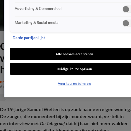
Advertising & Commercieel
Marketing & Social media
Derde partijen lijst
Om déze opvallende reden
wil Samuel Welten een eigen
Alle cookies accepteren
huis
Huidige keuze opslaan
BN'ERS
Voorkeuren beheren
6 nov 2025, 22:20
De 19-jarige Samuel Welten is op zoek naar een eigen woning
De zanger, die momenteel bij zijn moeder woont, vertelt in
een interview met
De Telegraaf
dat hij haar niet meer wakker
wil maken wanneer hij thuiskomt van zijn optredens.