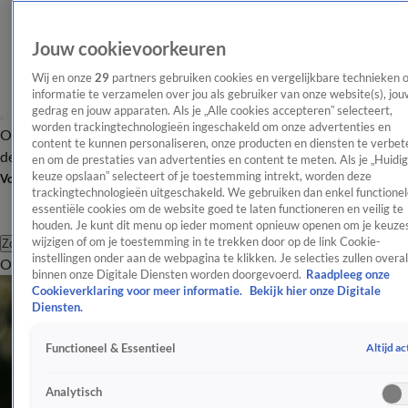
Jouw cookievoorkeuren
Wij en onze
29
partners gebruiken cookies en vergelijkbare technieken 
informatie te verzamelen over jou als gebruiker van onze website(s), jou
gedrag en jouw apparaten. Als je „Alle cookies accepteren” selecteert,
worden trackingtechnologieën ingeschakeld om onze advertenties en
Overzicht
Afleveringen
Tip
Entertainment
BN'ers
TV
Crime
Algemeen
content te kunnen personaliseren, onze producten en diensten te verbet
de redactie
Nieuwsbrief
en om de prestaties van advertenties en content te meten. Als je „Huidi
keuze opslaan” selecteert of je toestemming intrekt, worden deze
Volg Shownieuws
trackingtechnologieën uitgeschakeld. We gebruiken dan enkel functionel
essentiële cookies om de website goed te laten functioneren en veilig te
houden. Je kunt dit menu op ieder moment opnieuw openen om je keuzes
wijzigen of om je toestemming in te trekken door op de link Cookie-
Zoeken
instellingen onder aan de webpagina te klikken. Je selecties zullen overal
Overzicht
Entertainment
Spraakmakend
Reality
Crime
Video's
Afl
binnen onze Digitale Diensten worden doorgevoerd.
Raadpleeg onze
Cookieverklaring voor meer informatie.
Bekijk hier onze Digitale
Diensten.
Altijd ac
Functioneel & Essentieel
Analytisch