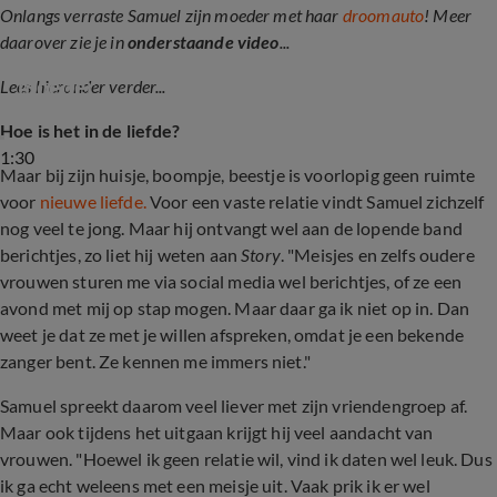
Onlangs verraste Samuel zijn moeder met haar
droomauto
! Meer
daarover zie je in
onderstaande video
...
Samuel Welten koopt droomauto voor zijn 
moeder
Lees hieronder verder...
Hoe is het in de liefde?
1:30
Maar bij zijn huisje, boompje, beestje is voorlopig geen ruimte
voor
nieuwe liefde.
Voor een vaste relatie vindt Samuel zichzelf
nog veel te jong. Maar hij ontvangt wel aan de lopende band
berichtjes, zo liet hij weten aan
Story
. "Meisjes en zelfs oudere
vrouwen sturen me via social media wel berichtjes, of ze een
avond met mij op stap mogen. Maar daar ga ik niet op in. Dan
weet je dat ze met je willen afspreken, omdat je een bekende
zanger bent. Ze kennen me immers niet."
Samuel spreekt daarom veel liever met zijn vriendengroep af.
Maar ook tijdens het uitgaan krijgt hij veel aandacht van
vrouwen. "Hoewel ik geen relatie wil, vind ik daten wel leuk. Dus
ik ga echt weleens met een meisje uit. Vaak prik ik er wel