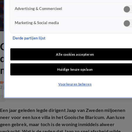
Advertising & Commercieel
Marketing & Social media
Derde partijen lijst
Om déze reden verkocht
dirigent Jaap van Zweden
Alle cookies accepteren
miljoenenvilla na half jaar
Huidige keuze opslaan
BN'ERS
Voorkeuren beheren
2 jan 2026, 10:23
Een jaar geleden legde dirigent Jaap van Zweden miljoenen
neer voor een luxe villa in het Gooische Blaricum. Aan luxe
geen gebrek, maar toch is de woning inmiddels alweer
verkocht. Wat is de reden dat Jaap zo snel afscheid wilde