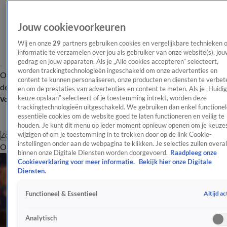
Jouw cookievoorkeuren
Wij en onze
29
partners gebruiken cookies en vergelijkbare technieken 
informatie te verzamelen over jou als gebruiker van onze website(s), jou
gedrag en jouw apparaten. Als je „Alle cookies accepteren” selecteert,
worden trackingtechnologieën ingeschakeld om onze advertenties en
Overzicht
Afleveringen
Tip
Entertainment
BN'ers
TV
Crime
Algemeen
content te kunnen personaliseren, onze producten en diensten te verbet
de redactie
Nieuwsbrief
en om de prestaties van advertenties en content te meten. Als je „Huidi
keuze opslaan” selecteert of je toestemming intrekt, worden deze
Volg Shownieuws
trackingtechnologieën uitgeschakeld. We gebruiken dan enkel functionel
essentiële cookies om de website goed te laten functioneren en veilig te
houden. Je kunt dit menu op ieder moment opnieuw openen om je keuzes
wijzigen of om je toestemming in te trekken door op de link Cookie-
Zoeken
instellingen onder aan de webpagina te klikken. Je selecties zullen overal
Overzicht
Entertainment
Spraakmakend
Reality
Crime
Video's
Afl
binnen onze Digitale Diensten worden doorgevoerd.
Raadpleeg onze
Cookieverklaring voor meer informatie.
Bekijk hier onze Digitale
Diensten.
Altijd ac
Functioneel & Essentieel
Analytisch