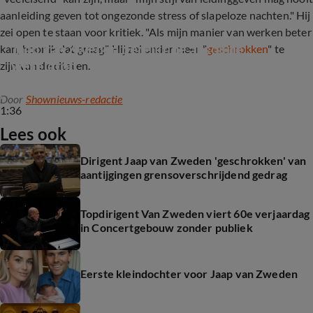
aanleiding geven tot ongezonde stress of slapeloze nachten." Hij
zei open te staan voor kritiek. "Als mijn manier van werken beter
Jaap van Zweden bereikt de absolute 
kan, hoor ik dat graag." Hij zei onder meer "
geschrokken
" te
wereldtop
zijn van de citaten.
Door
Shownieuws-redactie
1:36
Lees ook
Dirigent Jaap van Zweden 'geschrokken' van
aantijgingen grensoverschrijdend gedrag
Topdirigent Van Zweden viert 60e verjaardag
in Concertgebouw zonder publiek
Eerste kleindochter voor Jaap van Zweden