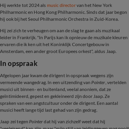
Hij werkte
tot 2024 als
music director
van het New York
Philharmonic en Hong Kong Philharmonic. Sinds dat jaar begon
hij ook bij het Seoul Philharmonic Orchestra in Zuid-Korea.
Hij zei zich te verheugen om aan de slag te gaan als muzikaal
leider in Frankrijk. "In Parijs kan ik opnieuw de muzikale kleuren
ervaren die ik ken uit het Koninklijk Concertgebouw in
Amsterdam, een ander groot Europees orkest", aldus Jaap.
In opspraak
Afgelopen jaar kwam de dirigent in opspraak wegens zijn
vermeende wangedrag. In een uitzending van
Pointer
, vertelden
musici uit binnen- en buitenland, veelal anoniem, dat ze
geïntimideerd, gepest en gekleineerd zijn door Jaap. Ze
spraken van een angstcultuur onder de dirigent. Een aantal
musici heeft lange tijd last gehad van zijn gedrag.
Jaap zei tegen
Pointer
dat hij van zichzelf weet dat hij
"veeleisend" kan zijn, maar "mijn stijl van leidinggeven mag nooit