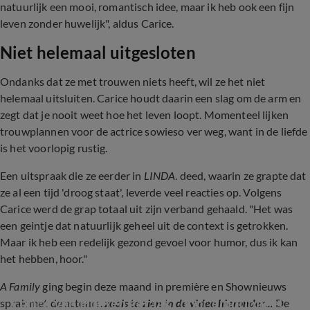
natuurlijk een mooi, romantisch idee, maar ik heb ook een fijn
leven zonder huwelijk", aldus Carice.
Niet helemaal uitgesloten
Ondanks dat ze met trouwen niets heeft, wil ze het niet
helemaal uitsluiten. Carice houdt daarin een slag om de arm en
zegt dat je nooit weet hoe het leven loopt. Momenteel lijken
trouwplannen voor de actrice sowieso ver weg, want in de liefde
is het voorlopig rustig.
Een uitspraak die ze eerder in
LINDA
. deed, waarin ze grapte dat
ze al een tijd 'droog staat', leverde veel reacties op. Volgens
Carice werd de grap totaal uit zijn verband gehaald. "Het was
een geintje dat natuurlijk geheel uit de context is getrokken.
Maar ik heb een redelijk gezond gevoel voor humor, dus ik kan
het hebben, hoor."
A Family
ging begin deze maand in première en Shownieuws
Carice van Houten geraakt door emotioneel 
sprak met de acteurs,
zoals te zien in de video hieronder...
De