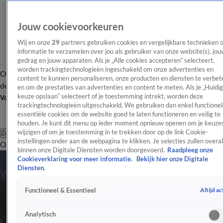
Jouw cookievoorkeuren
Wij en onze
29
partners gebruiken cookies en vergelijkbare technieken 
informatie te verzamelen over jou als gebruiker van onze website(s), jou
gedrag en jouw apparaten. Als je „Alle cookies accepteren” selecteert,
worden trackingtechnologieën ingeschakeld om onze advertenties en
Overzicht
Afleveringen
Tip
Entertainment
BN'ers
TV
Crime
Algemeen
content te kunnen personaliseren, onze producten en diensten te verbet
de redactie
Nieuwsbrief
en om de prestaties van advertenties en content te meten. Als je „Huidi
keuze opslaan” selecteert of je toestemming intrekt, worden deze
Volg Shownieuws
trackingtechnologieën uitgeschakeld. We gebruiken dan enkel functionel
essentiële cookies om de website goed te laten functioneren en veilig te
houden. Je kunt dit menu op ieder moment opnieuw openen om je keuzes
wijzigen of om je toestemming in te trekken door op de link Cookie-
Zoeken
instellingen onder aan de webpagina te klikken. Je selecties zullen overal
Overzicht
Entertainment
Spraakmakend
Reality
Crime
Video's
Afl
binnen onze Digitale Diensten worden doorgevoerd.
Raadpleeg onze
Cookieverklaring voor meer informatie.
Bekijk hier onze Digitale
Diensten.
Altijd ac
Functioneel & Essentieel
Analytisch