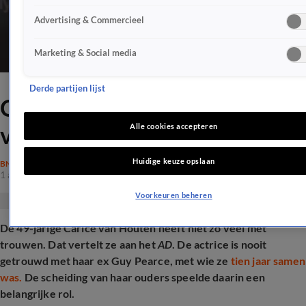
Advertising & Commercieel
Marketing & Social media
Derde partijen lijst
Om déze reden wil Carice
van Houten niet trouwen
Alle cookies accepteren
Huidige keuze opslaan
BN'ERS
1 apr 2026, 16:41
Voorkeuren beheren
De 49-jarige Carice van Houten heeft niet zo veel met
trouwen. Dat vertelt ze aan het
AD
. De actrice is nooit
getrouwd met haar ex Guy Pearce, met wie ze
tien jaar samen
was.
De scheiding van haar ouders speelde daarin een
belangrijke rol.