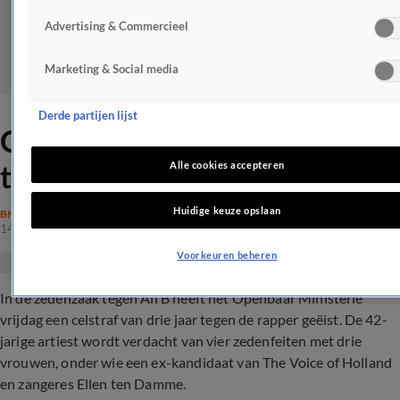
Advertising & Commercieel
Marketing & Social media
Derde partijen lijst
OM eist celstraf van drie jaar
tegen Ali B
Alle cookies accepteren
Huidige keuze opslaan
BN'ERS
14 juni 2024, 11:13
Voorkeuren beheren
In de zedenzaak tegen Ali B heeft het Openbaar Ministerie
vrijdag een celstraf van drie jaar tegen de rapper geëist. De 42-
jarige artiest wordt verdacht van vier zedenfeiten met drie
vrouwen, onder wie een ex-kandidaat van The Voice of Holland
en zangeres Ellen ten Damme.