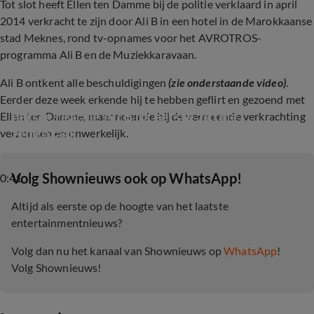
Tot slot heeft Ellen ten Damme bij de politie verklaard in april
2014 verkracht te zijn door Ali B in een hotel in de Marokkaanse
stad Meknes, rond tv-opnames voor het AVROTROS-
programma Ali B en de Muziekkaravaan.
Ali B ontkent alle beschuldigingen
(zie onderstaande video)
.
Eerder deze week erkende hij te hebben geflirt en gezoend met
Eerste reactie Ali B na eerste zitting 
Ellen ten Damme, maar noemde hij de vermeende verkrachting
zedenzaak
verzonnen en onwerkelijk.
‎Volg Shownieuws ook op WhatsApp!
0:41
Altijd als eerste op de hoogte van het laatste
entertainmentnieuws?
Volg dan nu het kanaal van Shownieuws op
WhatsApp
!
Volg Shownieuws!