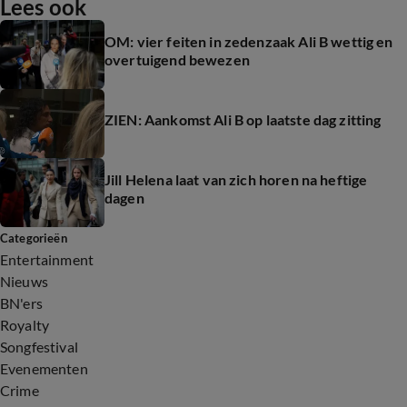
Lees ook
OM: vier feiten in zedenzaak Ali B wettig en
overtuigend bewezen
ZIEN: Aankomst Ali B op laatste dag zitting
Jill Helena laat van zich horen na heftige
dagen
Categorieën
Entertainment
Nieuws
BN'ers
Royalty
Songfestival
Evenementen
Crime