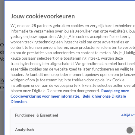
Jouw cookievoorkeuren
Wij en onze
28
partners gebruiken cookies en vergelijkbare technieken 
informatie te verzamelen over jou als gebruiker van onze website(s), jou
gedrag en jouw apparaten. Als je „Alle cookies accepteren” selecteert,
worden trackingtechnologieën ingeschakeld om onze advertenties en
Overzicht
Afleveringen
Tip
Entertainment
BN'ers
TV
Crime
Algemeen
content te kunnen personaliseren, onze producten en diensten te verbet
de redactie
Nieuwsbrief
en om de prestaties van advertenties en content te meten. Als je „Huidi
keuze opslaan” selecteert of je toestemming intrekt, worden deze
Volg Shownieuws
trackingtechnologieën uitgeschakeld. We gebruiken dan enkel functionel
essentiële cookies om de website goed te laten functioneren en veilig te
houden. Je kunt dit menu op ieder moment opnieuw openen om je keuzes
wijzigen of om je toestemming in te trekken door op de link Cookie-
Zoeken
instellingen onder aan de webpagina te klikken. Je selecties zullen overal
Overzicht
Entertainment
Spraakmakend
Reality
Crime
Video's
Afl
binnen onze Digitale Diensten worden doorgevoerd.
Raadpleeg onze
Cookieverklaring voor meer informatie.
Bekijk hier onze Digitale
Diensten.
Altijd ac
Functioneel & Essentieel
Analytisch