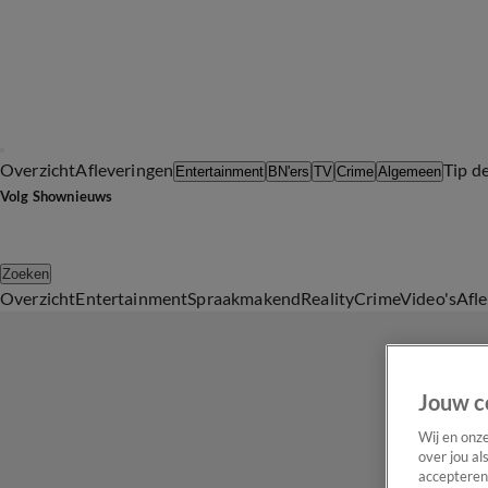
Overzicht
Afleveringen
Tip d
Entertainment
BN'ers
TV
Crime
Algemeen
Volg Shownieuws
Zoeken
Overzicht
Entertainment
Spraakmakend
Reality
Crime
Video's
Afl
Jouw c
Wij en onz
over jou al
accepteren