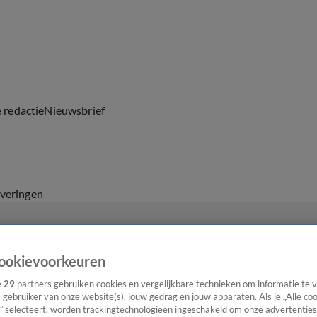
e redactie
Nieuwsbrief
everingen
ookievoorkeuren
e
29
partners gebruiken cookies en vergelijkbare technieken om informatie te
s gebruiker van onze website(s), jouw gedrag en jouw apparaten. Als je „Alle co
” selecteert, worden trackingtechnologieën ingeschakeld om onze advertenties