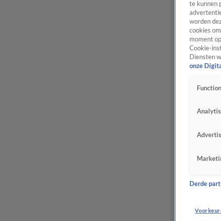
te kunnen 
advertentie
worden dez
cookies om 
moment opn
Cookie-inst
Diensten w
onze Digit
Function
Analyti
Adverti
Marketi
Derde parti
Voorkeur