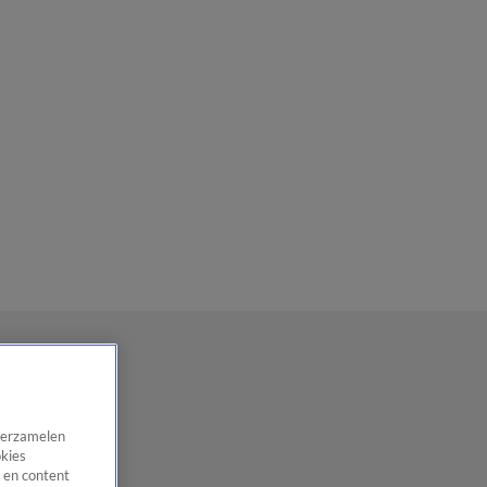
 verzamelen
okies
 en content