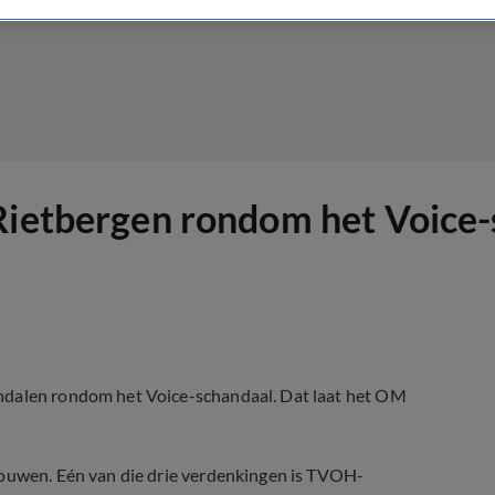
 Rietbergen rondom het Voice
andalen rondom het Voice-schandaal. Dat laat het OM
rouwen. Eén van die drie verdenkingen is TVOH-