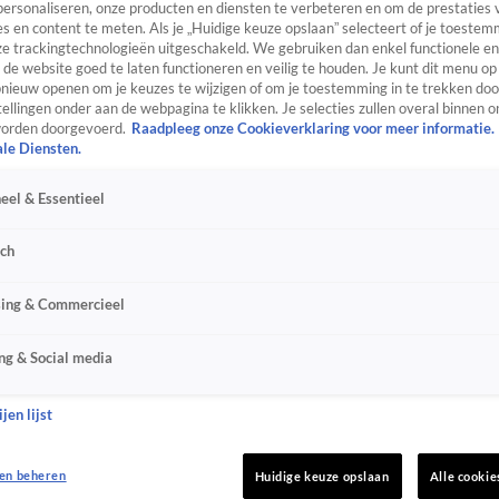
personaliseren, onze producten en diensten te verbeteren en om de prestaties 
s en content te meten. Als je „Huidige keuze opslaan” selecteert of je toestemm
e trackingtechnologieën uitgeschakeld. We gebruiken dan enkel functionele en
de website goed te laten functioneren en veilig te houden. Je kunt dit menu op
ieuw openen om je keuzes te wijzigen of om je toestemming in te trekken door
ellingen onder aan de webpagina te klikken. Je selecties zullen overal binnen o
orden doorgevoerd.
Raadpleeg onze Cookieverklaring voor meer informatie.
ale Diensten.
eel & Essentieel
sch
sing & Commercieel
ng & Social media
jen lijst
en beheren
Huidige keuze opslaan
Alle cookie