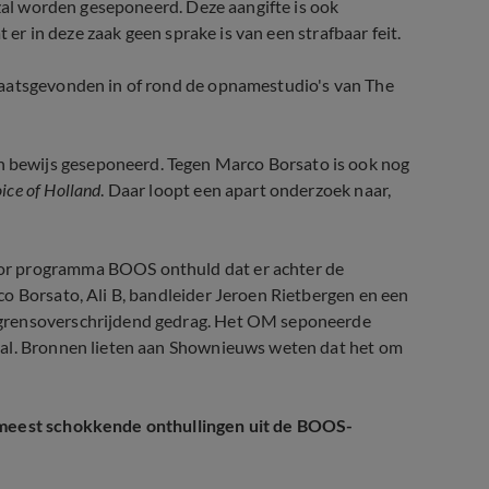
 zal worden geseponeerd. Deze aangifte is ook
t er in deze zaak geen sprake is van een strafbaar feit.
laatsgevonden in of rond de opnamestudio's van The
bewijs geseponeerd. Tegen Marco Borsato is ook nog
ice of Holland
. Daar loopt een apart onderzoek naar,
or programma BOOS onthuld dat er achter de
 Borsato, Ali B, bandleider Jeroen Rietbergen en een
 grensoverschrijdend gedrag. Het OM seponeerde
aal. Bronnen lieten aan Shownieuws weten dat het om
e meest schokkende onthullingen uit de BOOS-