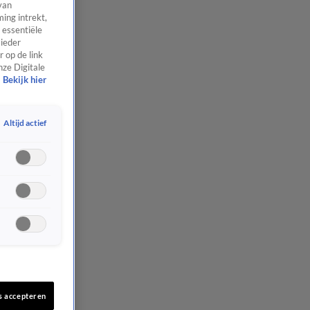
van
ing intrekt,
 essentiële
 ieder
 op de link
nze Digitale
Bekijk hier
Altijd actief
s accepteren