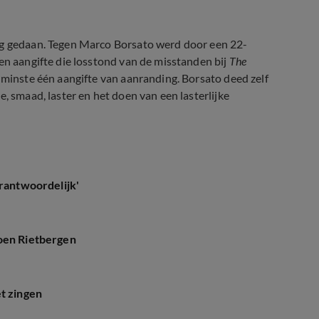
ing gedaan. Tegen Marco Borsato werd door een 22-
en aangifte die losstond van de misstanden bij
The
nminste één aangifte van aanranding. Borsato deed zelf
, smaad, laster en het doen van een lasterlijke
erantwoordelijk'
roen Rietbergen
t zingen