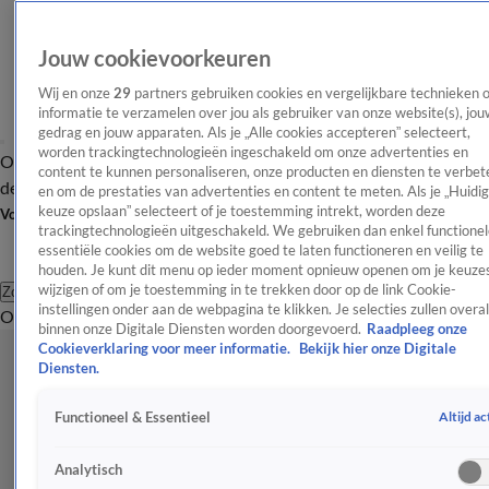
Jouw cookievoorkeuren
Wij en onze
29
partners gebruiken cookies en vergelijkbare technieken 
informatie te verzamelen over jou als gebruiker van onze website(s), jou
gedrag en jouw apparaten. Als je „Alle cookies accepteren” selecteert,
worden trackingtechnologieën ingeschakeld om onze advertenties en
Overzicht
Afleveringen
Tip
Entertainment
BN'ers
TV
Crime
Algemeen
content te kunnen personaliseren, onze producten en diensten te verbet
de redactie
Nieuwsbrief
en om de prestaties van advertenties en content te meten. Als je „Huidi
keuze opslaan” selecteert of je toestemming intrekt, worden deze
Volg Shownieuws
trackingtechnologieën uitgeschakeld. We gebruiken dan enkel functionel
essentiële cookies om de website goed te laten functioneren en veilig te
houden. Je kunt dit menu op ieder moment opnieuw openen om je keuzes
wijzigen of om je toestemming in te trekken door op de link Cookie-
Zoeken
instellingen onder aan de webpagina te klikken. Je selecties zullen overal
Overzicht
Entertainment
Spraakmakend
Reality
Crime
Video's
Afl
binnen onze Digitale Diensten worden doorgevoerd.
Raadpleeg onze
Cookieverklaring voor meer informatie.
Bekijk hier onze Digitale
Diensten.
Altijd ac
Functioneel & Essentieel
Analytisch