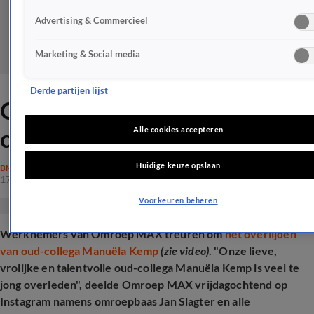
Advertising & Commercieel
Marketing & Social media
Derde partijen lijst
Omroep MAX rouwt om oud-
collega Manuëla Kemp
Alle cookies accepteren
Huidige keuze opslaan
BN'ERS
17 jan 2025, 10:08
Voorkeuren beheren
Werknemers van Omroep MAX treuren om
het overlijden
van oud-collega Manuëla Kemp
(zie video)
. "Onze lieve,
vrolijke en talentvolle oud-collega Manuëla Kemp is veel te
jong overleden", deelde Omroep MAX vrijdagochtend op
Instagram namens omroepbaas Jan Slagter en alle