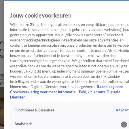
Jouw cookievoorkeuren
Wij en onze
29
partners gebruiken cookies en vergelijkbare technieken 
informatie te verzamelen over jou als gebruiker van onze website(s), jou
gedrag en jouw apparaten. Als je „Alle cookies accepteren” selecteert,
worden trackingtechnologieën ingeschakeld om onze advertenties en
Overzicht
Afleveringen
Tip
Entertainment
BN'ers
TV
Crime
Algemeen
content te kunnen personaliseren, onze producten en diensten te verbet
de redactie
Nieuwsbrief
en om de prestaties van advertenties en content te meten. Als je „Huidi
keuze opslaan” selecteert of je toestemming intrekt, worden deze
Volg Shownieuws
trackingtechnologieën uitgeschakeld. We gebruiken dan enkel functionel
essentiële cookies om de website goed te laten functioneren en veilig te
houden. Je kunt dit menu op ieder moment opnieuw openen om je keuzes
wijzigen of om je toestemming in te trekken door op de link Cookie-
Zoeken
instellingen onder aan de webpagina te klikken. Je selecties zullen overal
Overzicht
Entertainment
Spraakmakend
Reality
Crime
Video's
Afl
binnen onze Digitale Diensten worden doorgevoerd.
Raadpleeg onze
Cookieverklaring voor meer informatie.
Bekijk hier onze Digitale
Diensten.
Altijd ac
Functioneel & Essentieel
Analytisch