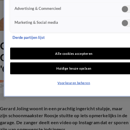
Advertising & Commercieel
Marketing & Social media
Derde partijen lijst
Ongewenst bezoek in huis
Gerard Joling:
Alle cookies accepteren
'Gadverdamme'
Huidige keuze opslaan
BN'ERS
Voorkeuren beheren
24 nov 2025, 15:46
Gerard Joling woont in een prachtig ingericht stulpje, maar
zijn schoonmaakster Roosje stuitte op iets opmerkelijks in de
garage. De zanger deelt een video op Instagram dat er sporen
zijn van ongewenste indringers.