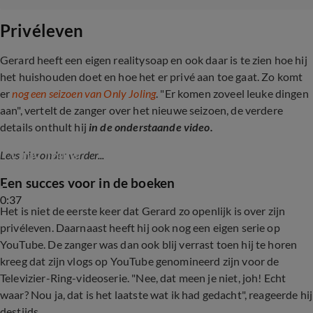
Privéleven
Gerard heeft een eigen realitysoap en ook daar is te zien hoe hij
het huishouden doet en hoe het er privé aan toe gaat. Zo komt
er
nog een seizoen van Only Joling
. "Er komen zoveel leuke dingen
aan", vertelt de zanger over het nieuwe seizoen, de verdere
details onthult hij
in de onderstaande video.
Gerard Joling onthult details nieuw seizoen 
Only Joling
Lees hieronder verder...
Een succes voor in de boeken
0:37
Het is niet de eerste keer dat Gerard zo openlijk is over zijn
privéleven. Daarnaast heeft hij ook nog een eigen serie op
YouTube. De zanger was dan ook blij verrast toen hij te horen
kreeg dat zijn vlogs op YouTube genomineerd zijn voor de
Televizier-Ring-videoserie.
"Nee, dat meen je niet, joh! Echt
waar? Nou ja, dat is het laatste wat ik had gedacht", reageerde hij
destijds.