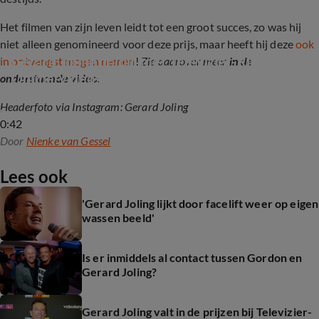
Het filmen van zijn leven leidt tot een groot succes, zo was hij
niet alleen genomineerd voor deze prijs, maar heeft hij deze
ook
Gerard Joling dolblij met Televizier-Ring 
in ontvangst mogen nemen
!
Zie daarover meer
in de
Online-videoserie, maar heeft de ring nog niet
onderstaande video.
Headerfoto via Instagram: Gerard Joling
0:42
Door
Nienke van Gessel
Lees ook
'Gerard Joling lijkt door facelift weer op eigen
wassen beeld'
Is er inmiddels al contact tussen Gordon en
Gerard Joling?
Gerard Joling valt in de prijzen bij Televizier-