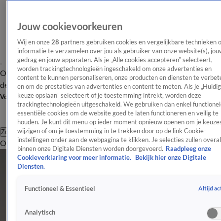
Jouw cookievoorkeuren
Wij en onze
28
partners gebruiken cookies en vergelijkbare technieken 
informatie te verzamelen over jou als gebruiker van onze website(s), jou
gedrag en jouw apparaten. Als je „Alle cookies accepteren” selecteert,
worden trackingtechnologieën ingeschakeld om onze advertenties en
Overzicht
Afleveringen
Tip
Entertainment
BN'ers
TV
Crime
Algemeen
content te kunnen personaliseren, onze producten en diensten te verbet
de redactie
Nieuwsbrief
en om de prestaties van advertenties en content te meten. Als je „Huidi
keuze opslaan” selecteert of je toestemming intrekt, worden deze
Volg Shownieuws
trackingtechnologieën uitgeschakeld. We gebruiken dan enkel functionel
essentiële cookies om de website goed te laten functioneren en veilig te
houden. Je kunt dit menu op ieder moment opnieuw openen om je keuzes
wijzigen of om je toestemming in te trekken door op de link Cookie-
Zoeken
instellingen onder aan de webpagina te klikken. Je selecties zullen overal
Overzicht
Entertainment
Spraakmakend
Reality
Crime
Video's
Afl
binnen onze Digitale Diensten worden doorgevoerd.
Raadpleeg onze
Cookieverklaring voor meer informatie.
Bekijk hier onze Digitale
Diensten.
Altijd ac
Functioneel & Essentieel
Analytisch