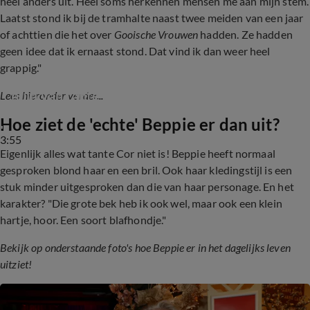
heel anders uit. Heel soms herkennen mensen me aan mijn stem.
Laatst stond ik bij de tramhalte naast twee meiden van een jaar
of achttien die het over
Gooische Vrouwen
hadden. Ze hadden
geen idee dat ik ernaast stond. Dat vind ik dan weer heel
grappig."
Beppie Melissen kruipt na 10 jaar weer in de 
huid van tante Cor in ‘Gooische Vrouwen’ 
Lees hieronder verder...
(LINDA.)
Hoe ziet de 'echte' Beppie er dan uit?
3:55
Eigenlijk alles wat tante Cor niet is! Beppie heeft normaal
gesproken blond haar en een bril. Ook haar kledingstijl is een
stuk minder uitgesproken dan die van haar personage. En het
karakter? "Die grote bek heb ik ook wel, maar ook een klein
hartje, hoor. Een soort blafhondje."
Bekijk op onderstaande foto's hoe Beppie er in het dagelijks leven
uitziet!