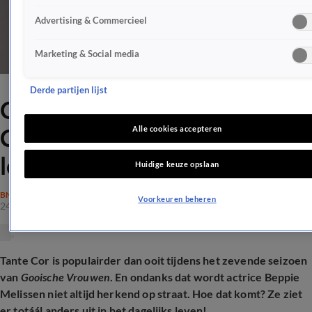
Advertising & Commercieel
Marketing & Social media
Derde partijen lijst
Onherkenbaar: zó ziet Tante
Cor-actrice eruit in dagelijks
Alle cookies accepteren
leven
Huidige keuze opslaan
BN'ERS
Voorkeuren beheren
24 nov 2025, 15:50
Tante Cor is populairder dan ooit tijdens het zevende seizoen
van
Gooische Vrouwen
. En ondanks dat wordt actrice Beppie
Melissen niet altijd herkend op straat. Hoe dat komt? Ze ziet
er totáál anders uit in het dagelijks leven!