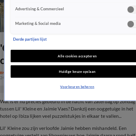
Advertising & Commercieel
Marketing & Social media
Derde partijen lijst
'Ooggetuige onthult alles
over Lil' Kleine en Jaimie'
Alle cookies accepteren
Huidige keuze opslaan
BN'ERS
24 mei 2021, 17:51
Voorkeuren beheren
Wat is er nu precies gebeurd in de nacht van zaterdag op zondag
tussen Lil' Kleine en Jaimie Vaes? Dankzij een ooggetuige in het
hotel op Ibiza lijken veel puzzelstukjes in elkaar te vallen...
Lil' Kleine zou zijn verloofde Jaimie hebben mishandeld. Een
ooggetuige vertelt aan Shownieuws hoe Jaimie daarna rond half