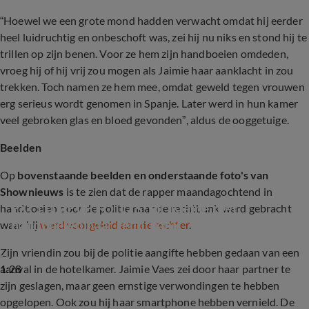
“Hoewel we een grote mond hadden verwacht omdat hij eerder
heel luidruchtig en onbeschoft was, zei hij nu niks en stond hij te
trillen op zijn benen. Voor ze hem zijn handboeien omdeden,
vroeg hij of hij vrij zou mogen als Jaimie haar aanklacht in zou
trekken. Toch namen ze hem mee, omdat geweld tegen vrouwen
erg serieus wordt genomen in Spanje. Later werd in hun kamer
veel gebroken glas en bloed gevonden”, aldus de ooggetuige.
Beelden
Op
bovenstaande beelden en onderstaande foto's van
Shownieuws
is te zien dat de rapper maandagochtend in
EXCLUSIEVE FOTO'S: Lil' Kleine met 
handboeien door de politie naar de rechtbank werd gebracht
handboeien naar rechtbank
waar hij
werd voorgeleid aan de rechter
.
Zijn vriendin zou bij de politie aangifte hebben gedaan van een
1:28
aanval in de hotelkamer. Jaimie Vaes zei door haar partner te
zijn geslagen, maar geen ernstige verwondingen te hebben
opgelopen. Ook zou hij haar smartphone hebben vernield. De