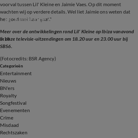
voorval tussen Lil' Kleine en Jaimie Vaes. Op dit moment
wachten wij op verdere details. Wel liet Jaimie ons weten dat
Lil' Kleine in de cel op Ibiza
het goed met haar gaat."
Meer over de ontwikkelingen rond Lil' Kleine op Ibiza vanavond
5:18
in onze televisie-uitzendingen om 18.20 uur en 23.00 uur bij
SBS6.
(Fotocredits: BSR Agency)
Categorieën
Entertainment
Nieuws
BN'ers
Royalty
Songfestival
Evenementen
Crime
Misdaad
Rechtszaken