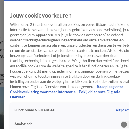
Jouw cookievoorkeuren
Wij en onze
29
partners gebruiken cookies en vergelijkbare technieken 
informatie te verzamelen over jou als gebruiker van onze website(s), jou
gedrag en jouw apparaten. Als je „Alle cookies accepteren” selecteert,
worden trackingtechnologieën ingeschakeld om onze advertenties en
Overzicht
Afleveringen
Tip
Entertainment
BN'ers
TV
Crime
Algemeen
content te kunnen personaliseren, onze producten en diensten te verbet
de redactie
Nieuwsbrief
en om de prestaties van advertenties en content te meten. Als je „Huidi
keuze opslaan” selecteert of je toestemming intrekt, worden deze
Volg Shownieuws
trackingtechnologieën uitgeschakeld. We gebruiken dan enkel functionel
essentiële cookies om de website goed te laten functioneren en veilig te
houden. Je kunt dit menu op ieder moment opnieuw openen om je keuzes
wijzigen of om je toestemming in te trekken door op de link Cookie-
Zoeken
instellingen onder aan de webpagina te klikken. Je selecties zullen overal
Overzicht
Entertainment
Spraakmakend
Reality
Crime
Video's
Afl
binnen onze Digitale Diensten worden doorgevoerd.
Raadpleeg onze
Cookieverklaring voor meer informatie.
Bekijk hier onze Digitale
Diensten.
Altijd ac
Functioneel & Essentieel
Analytisch