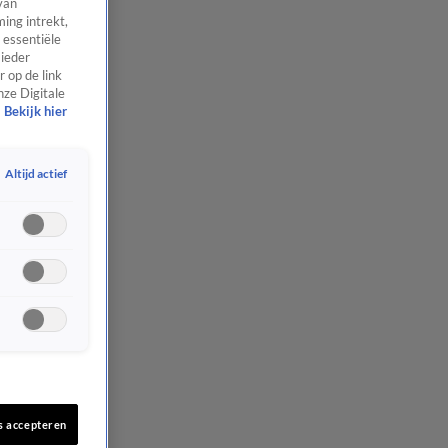
van
ing intrekt,
 essentiële
 ieder
 op de link
nze Digitale
Bekijk hier
Altijd actief
s accepteren