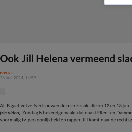
Ook Jill Helena vermeend slac
BN'ERS
26 mei 2024, 14:59
Ali B gaat vol zelfvertrouwen de rechtszaak, die op 12 en 13 juni
(zie video)
. Zondag is bekendgemaakt dat naast Ellen ten Damme, 
voormalig tv-persoonlijkheid en rapper. Jill komt naar de recht