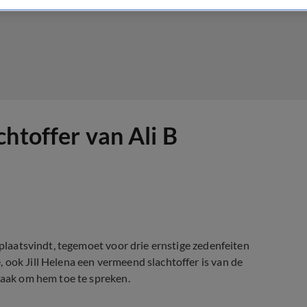
htoffer van Ali B
 plaatsvindt, tegemoet voor drie ernstige zedenfeiten
ook Jill Helena een vermeend slachtoffer is van de
szaak om hem toe te spreken.