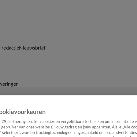
e redactie
Nieuwsbrief
everingen
ookievoorkeuren
e
29
partners gebruiken cookies en vergelijkbare technieken om informatie te
s gebruiker van onze website(s), jouw gedrag en jouw apparaten. Als je „Alle co
” selecteert, worden trackingtechnologieën ingeschakeld om onze advertenties