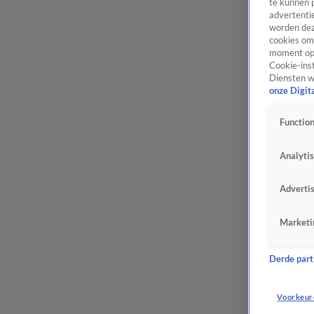
te kunnen 
advertentie
worden dez
cookies om 
moment opn
Cookie-inst
Diensten w
onze Digit
Function
Analyti
Adverti
Marketi
Derde parti
Voorkeur