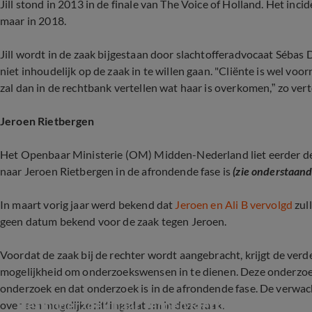
Jill stond in 2013 in de finale van The Voice of Holland. Het inci
maar in 2018.
Jill wordt in de zaak bijgestaan door slachtofferadvocaat Sébas
niet inhoudelijk op de zaak in te willen gaan. "Cliënte is wel v
zal dan in de rechtbank vertellen wat haar is overkomen,” zo verte
Jeroen Rietbergen
Het Openbaar Ministerie (OM) Midden-Nederland liet eerder 
naar Jeroen Rietbergen in de afrondende fase is
(zie onderstaand
In maart vorig jaar werd bekend dat
Jeroen en Ali B vervolgd
zul
geen datum bekend voor de zaak tegen Jeroen.
Voordat de zaak bij de rechter wordt aangebracht, krijgt de ver
mogelijkheid om onderzoekswensen in te dienen. Deze onderzoe
onderzoek en dat onderzoek is in de afrondende fase. De verwach
Het onderzoek naar Jeroen Rietbergen afgeron
over een mogelijke zittingsdatum in deze zaak.