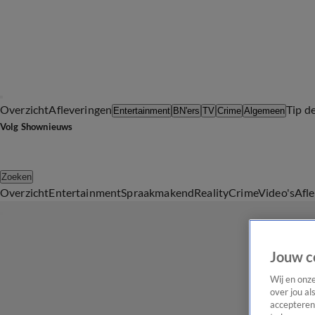
Overzicht
Afleveringen
Tip d
Entertainment
BN'ers
TV
Crime
Algemeen
Volg Shownieuws
Zoeken
Overzicht
Entertainment
Spraakmakend
Reality
Crime
Video's
Afl
Jouw c
Wij en onz
over jou al
accepteren