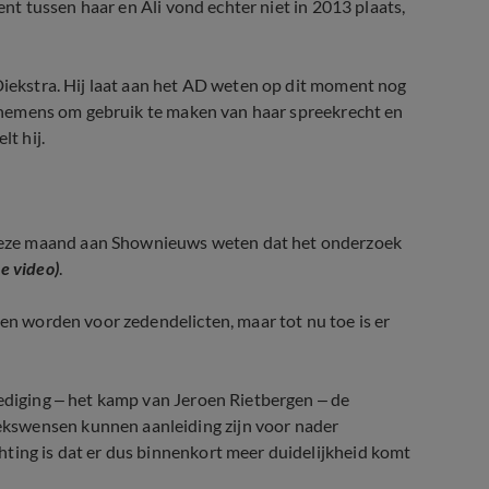
dent tussen haar en Ali vond echter niet in 2013 plaats,
 Diekstra. Hij laat aan het AD weten op dit moment nog
oornemens om gebruik te maken van haar spreekrecht en
lt hij.
deze maand aan Shownieuws weten dat het onderzoek
e video)
.
len worden voor zedendelicten, maar tot nu toe is er
dediging – het kamp van Jeroen Rietbergen – de
kswensen kunnen aanleiding zijn voor nader
ting is dat er dus binnenkort meer duidelijkheid komt
d