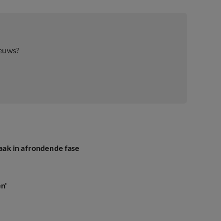
ieuws?
ak in afrondende fase
en'