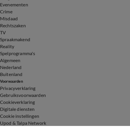
Evenementen
Crime
Misdaad
Rechtszaken
TV
Spraakmakend
Reality
Spelprogramma's
Algemeen
Nederland
Buitenland
Voorwaarden
Privacyverklaring
Gebruiksvoorwaarden
Cookieverklaring
Digitale diensten
Cookie instellingen
Upod & Talpa Network
Adverteren