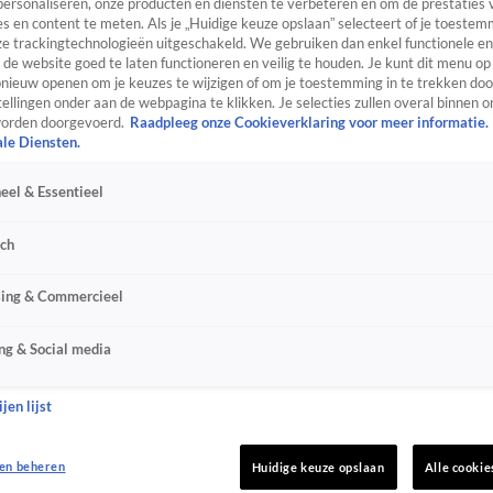
personaliseren, onze producten en diensten te verbeteren en om de prestaties 
s en content te meten. Als je „Huidige keuze opslaan” selecteert of je toestemm
e trackingtechnologieën uitgeschakeld. We gebruiken dan enkel functionele en
de website goed te laten functioneren en veilig te houden. Je kunt dit menu op
ieuw openen om je keuzes te wijzigen of om je toestemming in te trekken door
ellingen onder aan de webpagina te klikken. Je selecties zullen overal binnen o
orden doorgevoerd.
Raadpleeg onze Cookieverklaring voor meer informatie.
ale Diensten.
eel & Essentieel
sch
sing & Commercieel
ng & Social media
jen lijst
en beheren
Huidige keuze opslaan
Alle cookie