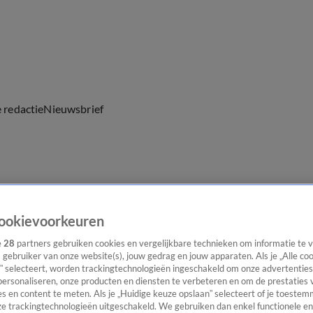
e redactie
Nieuwsbrief
everingen
ookievoorkeuren
e
28
partners gebruiken cookies en vergelijkbare technieken om informatie te
s gebruiker van onze website(s), jouw gedrag en jouw apparaten. Als je „Alle co
” selecteert, worden trackingtechnologieën ingeschakeld om onze advertenties
personaliseren, onze producten en diensten te verbeteren en om de prestaties 
s en content te meten. Als je „Huidige keuze opslaan” selecteert of je toestemm
e trackingtechnologieën uitgeschakeld. We gebruiken dan enkel functionele en