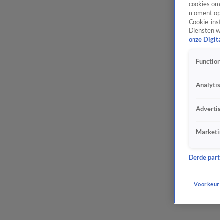
cookies om 
moment opn
Cookie-inst
Diensten w
onze Digit
Function
Analyti
Adverti
Marketi
Derde parti
Voorkeur