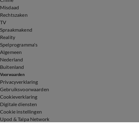
Misdaad
Rechtszaken
TV
Spraakmakend
Reality
Spelprogramma's
Algemeen
Nederland
Buitenland
Voorwaarden
Privacyverklaring
Gebruiksvoorwaarden
Cookieverklaring
Digitale diensten
Cookie instellingen
Upod & Talpa Network
Adverteren
Vacatures