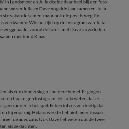
' in Landsmeer en Julia deelde daar heel blij een foto
aand waren Julia en Dave nog drie jaar samen en Julia
eerste vakantie samen, maar ook die post is weg. En
s is verdwenen. Wie nu kijkt op de Instagram van Julia
 ze weggehaald, vooral de foto's met Dave's overleden
s samen met hond Klaas.
n als een donderslag bij heldere hemel. Er gingen
ar op haar eigen Instagram liet Julia weten dat er
ut geen ander in het spel. Ik ben intens verdrietig dat
 en hij voor mij. Helaas werkte het niet meer tussen
schreef de advocate. Ook Dave liet weten dat de twee
en als ze dachten'.