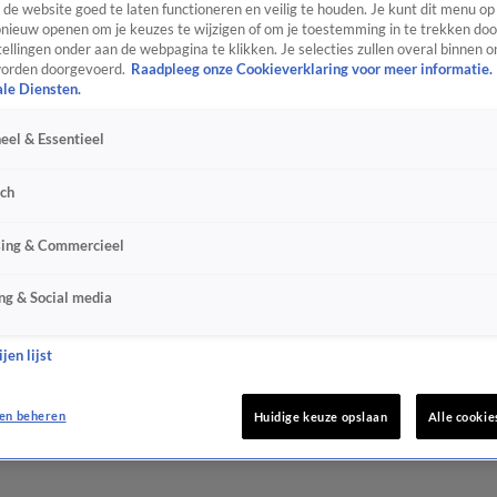
de website goed te laten functioneren en veilig te houden. Je kunt dit menu op
ieuw openen om je keuzes te wijzigen of om je toestemming in te trekken door
ellingen onder aan de webpagina te klikken. Je selecties zullen overal binnen o
orden doorgevoerd.
Raadpleeg onze Cookieverklaring voor meer informatie.
ale Diensten.
eel & Essentieel
sch
sing & Commercieel
ng & Social media
jen lijst
en beheren
Huidige keuze opslaan
Alle cookie