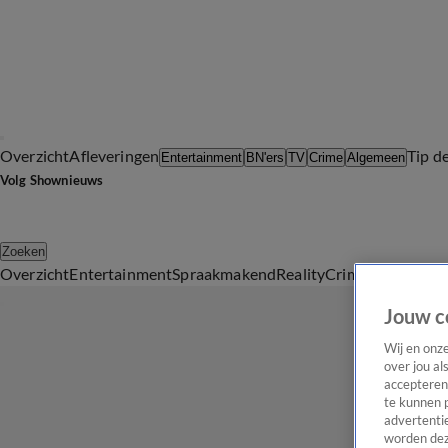
Overzicht
Afleveringen
Tip d
Entertainment
BN'ers
TV
Crime
Algemeen
Volg Shownieuws
Zoeken
Overzicht
Entertainment
Spraakmakend
Reality
Crime
Video's
Afl
Jouw c
Wij en onz
over jou al
accepteren
te kunnen 
advertentie
worden dez