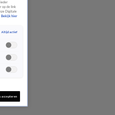
 ieder
 op de link
nze Digitale
Bekijk hier
Altijd actief
s accepteren