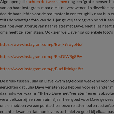
Afgelopen juli
kochten de twee samen
nog een 'grote mensen huis
van op haar Instagram, maar die is nu verdwenen. In diezelfde m
deelde haar liefde voor de realityster in een terugblik naar hun 
zelfs de schattige foto van de 1-jarige verjaardag van hond Klaa
ziet nog weinig terug van haar relatie met Dave. Niet alles heeft
oma heeft ze laten staan. Ook zien we Dave nog op enkele foto'
https://www.instagram.com/p/Bw_k9swgoNs/
https://www.instagram.com/p/BrsDIWBg89v/
https://www.instagram.com/p/BueUMnkgn8t/
De breuk tussen Julia en Dave kwam afgelopen weekend voor vele
geruchten dat Julia Dave verlaten zou hebben voor een ander, ma
daar niks van waar is. "Ik heb Dave niet “verlaten” en er is absolu
we uit elkaar zijn en ben ruim 3 jaar heel goed voor Dave geweest
ons en hebben we een punt achter onze relatie moeten zetten", 
erachter kwamen dat 'hun levens toch niet zo goed bij elkaar past