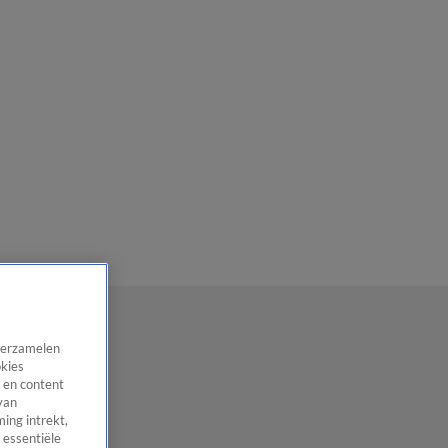
 verzamelen
okies
 en content
van
ing intrekt,
 essentiële