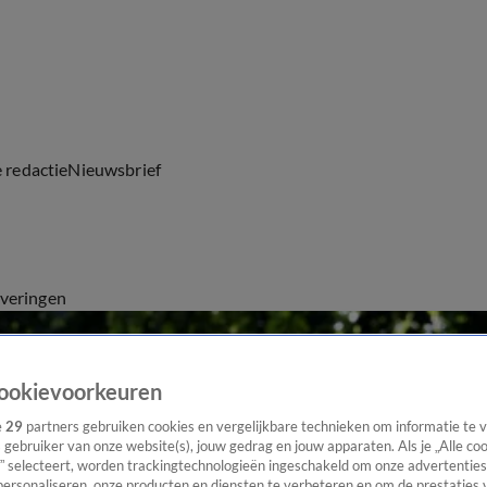
e redactie
Nieuwsbrief
everingen
ookievoorkeuren
e
29
partners gebruiken cookies en vergelijkbare technieken om informatie te
s gebruiker van onze website(s), jouw gedrag en jouw apparaten. Als je „Alle co
” selecteert, worden trackingtechnologieën ingeschakeld om onze advertenties
personaliseren, onze producten en diensten te verbeteren en om de prestaties 