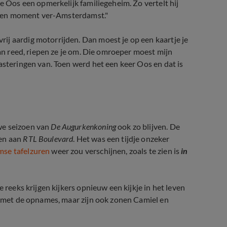
 Oos een opmerkelijk familiegeheim. Zo vertelt hij
egeven moment ver-Amsterdamst."
ij aardig motorrijden. Dan moest je op een kaartje je
aan reed, riepen ze je om. Die omroeper moest mijn
asteringen van. Toen werd het een keer Oos en dat is
we seizoen van
De Augurkenkoning
ook zo blijven. De
oen aan
RTL Boulevard
. Het was een tijdje onzeker
se tafelzuren
weer zou verschijnen, zoals te zien is
in
 reeks krijgen kijkers opnieuw een kijkje in het leven
uk met de opnames, maar zijn ook zonen Camiel en
en De Augurkenkoning