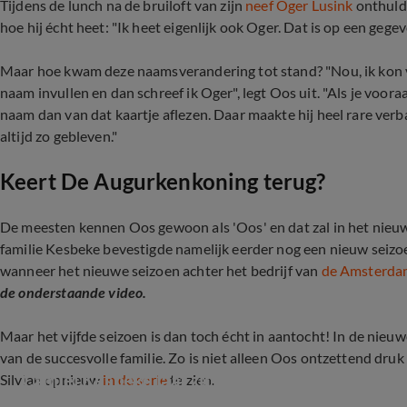
Tijdens de lunch na de bruiloft van zijn
neef Oger Lusink
onthulde
hoe hij écht heet: "Ik heet eigenlijk ook Oger. Dat is op een g
Maar hoe kwam deze naamsverandering tot stand? "Nou, ik kon vr
naam invullen en dan schreef ik Oger", legt Oos uit. "Als je voor
naam dan van dat kaartje aflezen. Daar maakte hij heel rare verb
altijd zo gebleven."
Keert De Augurkenkoning terug?
De meesten kennen Oos gewoon als 'Oos' en dat zal in het nieu
familie Kesbeke bevestigde namelijk eerder nog een nieuw seiz
wanneer het nieuwe seizoen achter het bedrijf van
de Amsterdam
de onderstaande video.
Maar het vijfde seizoen is dan toch écht in aantocht! In de nieuwe
van de succesvolle familie. Zo is niet alleen Oos ontzettend dr
Camiel Kesbeke laat zich uit over nieuw seizo
Silvian opnieuw
in de serie
te zien.