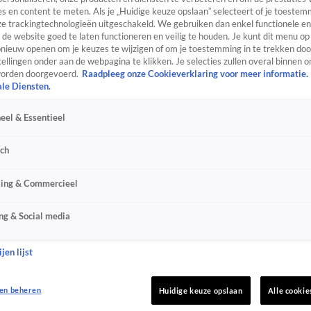
s en content te meten. Als je „Huidige keuze opslaan” selecteert of je toestemm
e trackingtechnologieën uitgeschakeld. We gebruiken dan enkel functionele en
de website goed te laten functioneren en veilig te houden. Je kunt dit menu op
ieuw openen om je keuzes te wijzigen of om je toestemming in te trekken door
ellingen onder aan de webpagina te klikken. Je selecties zullen overal binnen o
orden doorgevoerd.
Raadpleeg onze Cookieverklaring voor meer informatie.
ale Diensten.
eel & Essentieel
sch
sing & Commercieel
ng & Social media
jen lijst
en beheren
Huidige keuze opslaan
Alle cookie