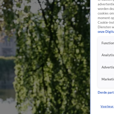
advertentie
worden dez
cookies om 
moment opn
Cookie-inst
Diensten w
onze Digit
Function
Analyti
Adverti
Marketi
Derde parti
Voorkeur