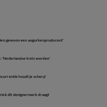
'Ben gewoon een augurkenproducent'
t: 'Nederlandse trots worden'
ncurrentie houdt je scherp'
iek dit designermerk draagt