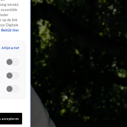
ing intrekt,
 essentiële
 ieder
 op de link
nze Digitale
Bekijk hier
Altijd actief
s accepteren