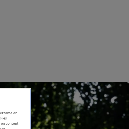
 verzamelen
okies
 en content
van