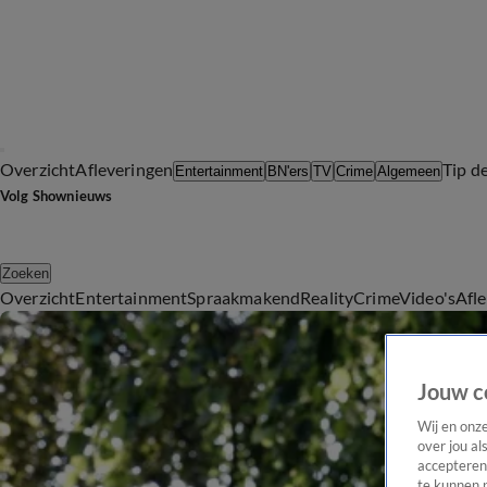
Overzicht
Afleveringen
Tip d
Entertainment
BN'ers
TV
Crime
Algemeen
Volg Shownieuws
Zoeken
Overzicht
Entertainment
Spraakmakend
Reality
Crime
Video's
Afl
Jouw c
Wij en onz
over jou al
accepteren
te kunnen 