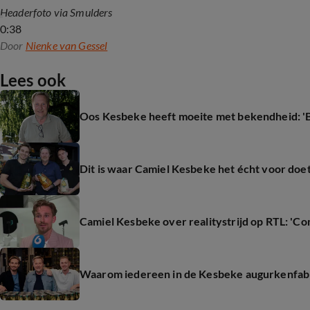
Headerfoto via Smulders
0:38
Door
Nienke van Gessel
Lees ook
Oos Kesbeke heeft moeite met bekendheid: 
Dit is waar Camiel Kesbeke het écht voor doe
Camiel Kesbeke over realitystrijd op RTL: 'Co
Waarom iedereen in de Kesbeke augurkenfabr