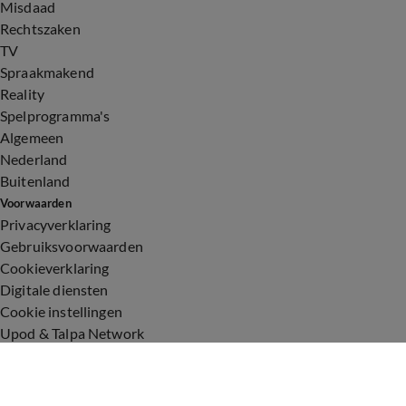
Misdaad
Rechtszaken
TV
Spraakmakend
Reality
Spelprogramma's
Algemeen
Nederland
Buitenland
Voorwaarden
Privacyverklaring
Gebruiksvoorwaarden
Cookieverklaring
Digitale diensten
Cookie instellingen
Upod & Talpa Network
Adverteren
Vacatures
Publieksservice