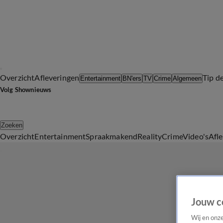
Overzicht
Afleveringen
Tip d
Entertainment
BN'ers
TV
Crime
Algemeen
Volg Shownieuws
Zoeken
Overzicht
Entertainment
Spraakmakend
Reality
Crime
Video's
Afl
Jouw c
Wij en onz