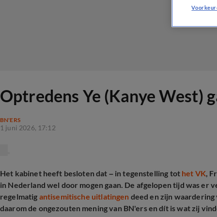
Voorkeur
Optredens Ye (Kanye West) ga
BN'ERS
1 juni 2026, 17:12
Het kabinet heeft besloten dat – in tegenstelling tot
het VK
, F
in Nederland wel door mogen gaan. De afgelopen tijd was er ve
regelmatig
antisemitische uitlatingen
deed en zijn waardering 
daarom de ongezouten mening van BN'ers en dít is wat zij vind