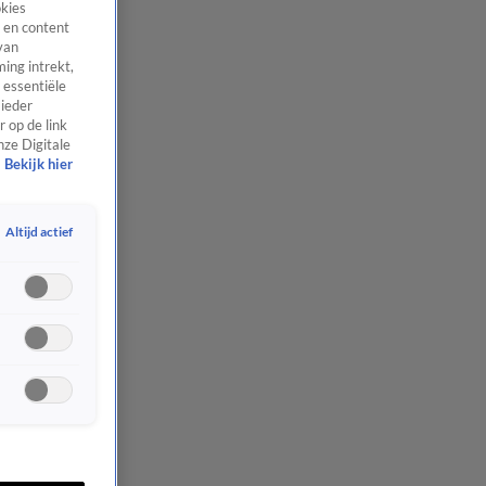
okies
 en content
van
ing intrekt,
 essentiële
 ieder
 op de link
nze Digitale
Bekijk hier
Altijd actief