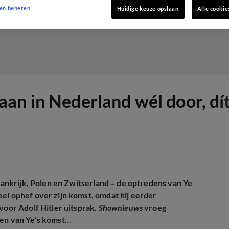
en beheren
Huidige keuze opslaan
Alle cookie
an in Nederland wél door, dí
rankrijk, Polen en Zwitserland – de optredens van Ye
el ophef over zijn komst, omdat hij eerder
voor Adolf Hitler uitsprak.
Shownieuws
vroeg
en van Ye's komst...