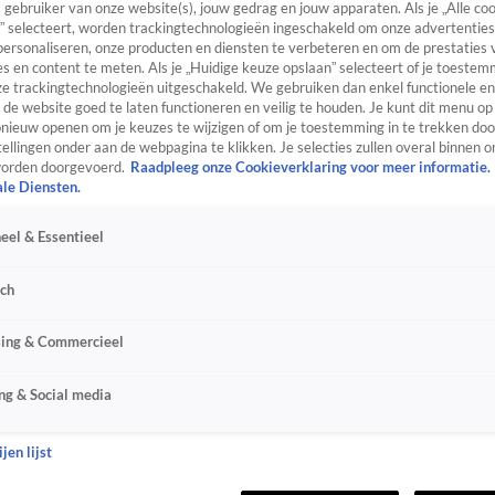
s gebruiker van onze website(s), jouw gedrag en jouw apparaten. Als je „Alle co
” selecteert, worden trackingtechnologieën ingeschakeld om onze advertenties
personaliseren, onze producten en diensten te verbeteren en om de prestaties 
s en content te meten. Als je „Huidige keuze opslaan” selecteert of je toestemm
e trackingtechnologieën uitgeschakeld. We gebruiken dan enkel functionele en
de website goed te laten functioneren en veilig te houden. Je kunt dit menu op
ieuw openen om je keuzes te wijzigen of om je toestemming in te trekken door
ellingen onder aan de webpagina te klikken. Je selecties zullen overal binnen o
orden doorgevoerd.
Raadpleeg onze Cookieverklaring voor meer informatie.
ale Diensten.
eel & Essentieel
sch
sing & Commercieel
ng & Social media
jen lijst