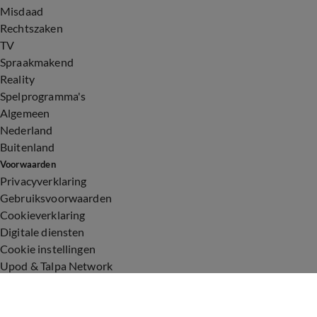
Misdaad
Rechtszaken
TV
Spraakmakend
Reality
Spelprogramma's
Algemeen
Nederland
Buitenland
Voorwaarden
Privacyverklaring
Gebruiksvoorwaarden
Cookieverklaring
Digitale diensten
Cookie instellingen
Upod & Talpa Network
Adverteren
Vacatures
Publieksservice