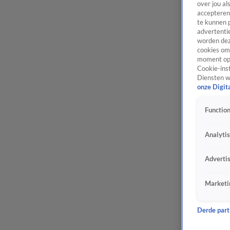
over jou al
accepteren
te kunnen 
advertentie
worden dez
cookies om 
moment opn
Cookie-inst
Diensten w
onze Digit
Function
Analyti
Adverti
Marketi
Derde parti