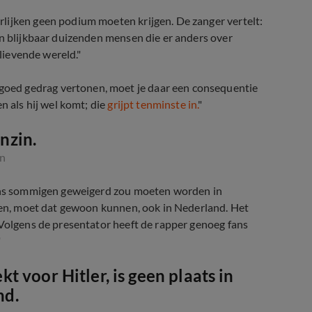
rlijken geen podium moeten krijgen. De zanger vertelt:
jn blijkbaar duizenden mensen die er anders over
elievende wereld."
goed gedrag vertonen, moet je daar een consequentie
n als hij wel komt; die
grijpt tenminste in.
"
nzin.
in
gens sommigen geweigerd zou moeten worden in
open, moet dat gewoon kunnen, ook in Nederland. Het
 Volgens de presentator heeft de rapper genoeg fans
"
 voor Hitler, is geen plaats in
nd.