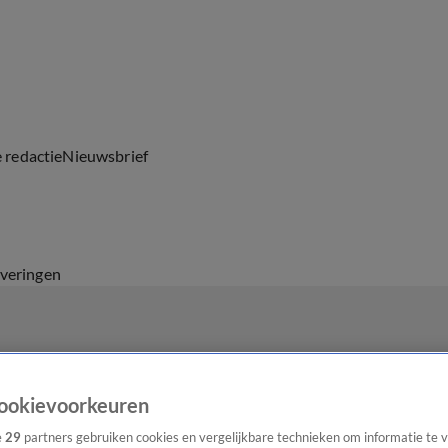
e redactie
Nieuwsbrief
everingen
ookievoorkeuren
e
29
partners gebruiken cookies en vergelijkbare technieken om informatie te