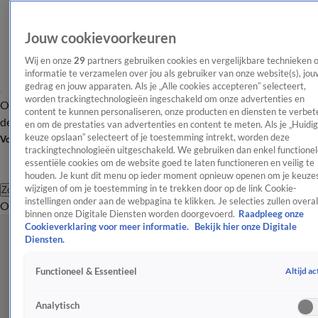
Jouw cookievoorkeuren
Wij en onze
29
partners gebruiken cookies en vergelijkbare technieken 
informatie te verzamelen over jou als gebruiker van onze website(s), jou
gedrag en jouw apparaten. Als je „Alle cookies accepteren” selecteert,
worden trackingtechnologieën ingeschakeld om onze advertenties en
Overzicht
Afleveringen
Tip
Entertainment
BN'ers
TV
Crime
Algemeen
content te kunnen personaliseren, onze producten en diensten te verbet
de redactie
Nieuwsbrief
en om de prestaties van advertenties en content te meten. Als je „Huidi
keuze opslaan” selecteert of je toestemming intrekt, worden deze
Volg Shownieuws
trackingtechnologieën uitgeschakeld. We gebruiken dan enkel functionel
essentiële cookies om de website goed te laten functioneren en veilig te
houden. Je kunt dit menu op ieder moment opnieuw openen om je keuzes
wijzigen of om je toestemming in te trekken door op de link Cookie-
Zoeken
instellingen onder aan de webpagina te klikken. Je selecties zullen overal
Overzicht
Entertainment
Spraakmakend
Reality
Crime
Video's
Afl
binnen onze Digitale Diensten worden doorgevoerd.
Raadpleeg onze
Cookieverklaring voor meer informatie.
Bekijk hier onze Digitale
Diensten.
Altijd ac
Functioneel & Essentieel
Analytisch