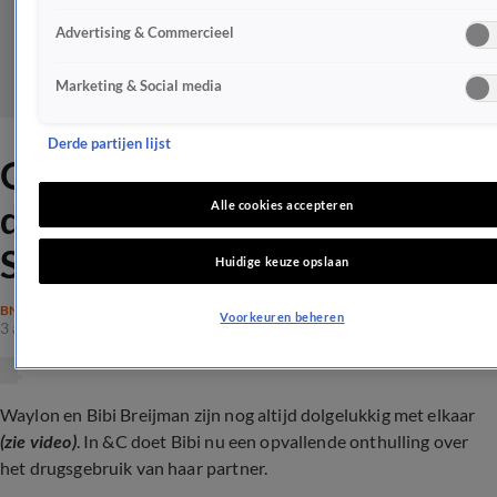
Advertising & Commercieel
Marketing & Social media
Derde partijen lijst
Opvallende onthulling over
drugsgebruik Waylon: 'Papa
Alle cookies accepteren
Stoney'
Huidige keuze opslaan
BN'ERS
Voorkeuren beheren
3 apr 2024, 22:08
Waylon en Bibi Breijman zijn nog altijd dolgelukkig met elkaar
(zie video)
. In &C doet Bibi nu een opvallende onthulling over
het drugsgebruik van haar partner.