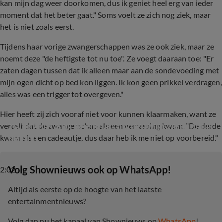
kan mijn dag weer doorkomen, dus ik geniet heel erg van ieder
moment dat het beter gaat." Soms voelt ze zich nog ziek, maar
het is niet zoals eerst.
Tijdens haar vorige zwangerschappen was ze ook ziek, maar ze
noemt deze "de heftigste tot nu toe". Ze voegt daaraan toe: "Er
zaten dagen tussen dat ik alleen maar aan de sondevoeding met
mijn ogen dicht op bed kon liggen. Ik kon geen prikkel verdragen,
alles was een trigger tot overgeven."
Hier heeft zij zich vooraf niet voor kunnen klaarmaken, want ze
Zwangere Bibi Breijman opnieuw in ziekenhuis 
vertelt dat de zwangerschap als een verrassing kwam. "De derde
beland
kwam als een cadeautje, dus daar heb ik me niet op voorbereid."
‎Volg Shownieuws ook op WhatsApp!
2:02
Altijd als eerste op de hoogte van het laatste
entertainmentnieuws?
Volg dan nu het kanaal van Shownieuws op
WhatsApp
!