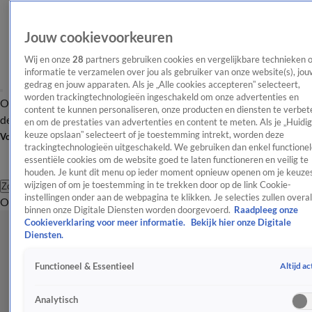
Jouw cookievoorkeuren
Wij en onze
28
partners gebruiken cookies en vergelijkbare technieken 
informatie te verzamelen over jou als gebruiker van onze website(s), jou
gedrag en jouw apparaten. Als je „Alle cookies accepteren” selecteert,
worden trackingtechnologieën ingeschakeld om onze advertenties en
Overzicht
Afleveringen
Tip
Entertainment
BN'ers
TV
Crime
Algemeen
content te kunnen personaliseren, onze producten en diensten te verbet
de redactie
Nieuwsbrief
en om de prestaties van advertenties en content te meten. Als je „Huidi
keuze opslaan” selecteert of je toestemming intrekt, worden deze
Volg Shownieuws
trackingtechnologieën uitgeschakeld. We gebruiken dan enkel functionel
essentiële cookies om de website goed te laten functioneren en veilig te
houden. Je kunt dit menu op ieder moment opnieuw openen om je keuzes
wijzigen of om je toestemming in te trekken door op de link Cookie-
Zoeken
instellingen onder aan de webpagina te klikken. Je selecties zullen overal
Overzicht
Entertainment
Spraakmakend
Reality
Crime
Video's
Afl
binnen onze Digitale Diensten worden doorgevoerd.
Raadpleeg onze
Cookieverklaring voor meer informatie.
Bekijk hier onze Digitale
Diensten.
Altijd ac
Functioneel & Essentieel
Analytisch