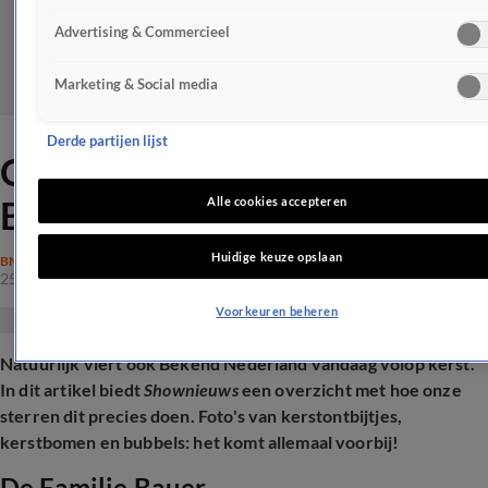
Advertising & Commercieel
Marketing & Social media
Derde partijen lijst
Overzicht: Zo vieren de
BN'ers dit jaar kerst
Alle cookies accepteren
Huidige keuze opslaan
BN'ERS
25 dec 2025, 12:12
Voorkeuren beheren
Natuurlijk viert ook Bekend Nederland vandaag volop kerst.
In dit artikel biedt
Shownieuws
een overzicht met hoe onze
sterren dit precies doen. Foto's van kerstontbijtjes,
kerstbomen en bubbels: het komt allemaal voorbij!
De Familie Bauer