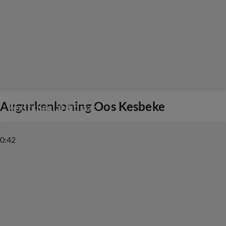
Ook de familie Kesbeke komt met een 
Augurkenkoning Oos Kesbeke
kerstspecial dit jaar
0:42