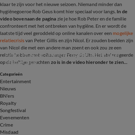
klaar te zijn voor het nieuwe seizoen. Niemand minder dan
hygiënegoeroe Rob Geus komt hier speciaal voor langs.
In de
video bovenaan de pagina
zie je hoe Rob Peter en de familie
confronteert met het ontbreken van hygiëne. En er wordt de
laatste tijd veel geroddeld op online kanalen over een
mogelijke
relatiecrisis
van Peter Gillis en zijn Nicol. Er zouden beelden zijn
van Nicol die met een andere man zoent en ook zou ze een
Peter en Nicol reageren op geruchten over 
relatie hebben met volkszanger Ferry de Lits. Het stel reageerde
relatiecrisis
op de heftige geruchten
zo is in de video hieronder te zien...
Categorieën
1:08
Entertainment
Nieuws
BN'ers
Royalty
Songfestival
Evenementen
Crime
Misdaad