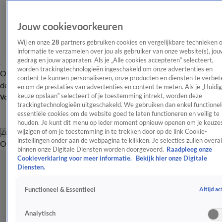
Jouw cookievoorkeuren
Wij en onze
28
partners gebruiken cookies en vergelijkbare technieken 
informatie te verzamelen over jou als gebruiker van onze website(s), jou
gedrag en jouw apparaten. Als je „Alle cookies accepteren” selecteert,
worden trackingtechnologieën ingeschakeld om onze advertenties en
Overzicht
Afleveringen
Tip
Entertainment
BN'ers
TV
Crime
Algemeen
content te kunnen personaliseren, onze producten en diensten te verbet
de redactie
Nieuwsbrief
en om de prestaties van advertenties en content te meten. Als je „Huidi
keuze opslaan” selecteert of je toestemming intrekt, worden deze
Volg Shownieuws
trackingtechnologieën uitgeschakeld. We gebruiken dan enkel functionel
essentiële cookies om de website goed te laten functioneren en veilig te
houden. Je kunt dit menu op ieder moment opnieuw openen om je keuzes
wijzigen of om je toestemming in te trekken door op de link Cookie-
Zoeken
instellingen onder aan de webpagina te klikken. Je selecties zullen overal
Overzicht
Entertainment
Spraakmakend
Reality
Crime
Video's
Afl
binnen onze Digitale Diensten worden doorgevoerd.
Raadpleeg onze
Cookieverklaring voor meer informatie.
Bekijk hier onze Digitale
Diensten.
Altijd ac
Functioneel & Essentieel
Analytisch