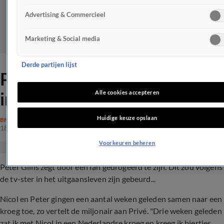
Advertising & Commercieel
Marketing & Social media
Derde partijen lijst
Peter Gillis over heftig
incident: 'Ik ben gedrogeerd'
Alle cookies accepteren
Huidige keuze opslaan
BN'ERS
18 mrt 2022, 16:20
Voorkeuren beheren
Peter Gillis zegt door een fan gedrogeerd te zijn. Dit zou volgens
de tv-ster in het uitgaansleven zijn gebeurd...
Nicol en Peter gingen een aantal weken geleden samen naar een
kroeg toe, zo vertelt de miljonair aan Privé. "Drie weken geleden
zat ik met Nicol in een Nederlandse kroeg en kreeg ik biertjes