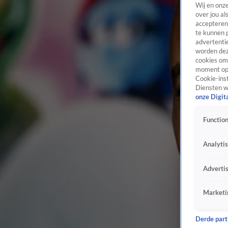
Wij en onz
over jou al
accepteren
te kunnen 
advertentie
worden dez
cookies om 
moment opn
Cookie-inst
Diensten w
onze Digit
Function
Analyti
Adverti
Marketi
Derde parti