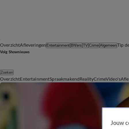
Overzicht
Afleveringen
Tip d
Entertainment
BN'ers
TV
Crime
Algemeen
Volg Shownieuws
Zoeken
Overzicht
Entertainment
Spraakmakend
Reality
Crime
Video's
Afl
Jouw c