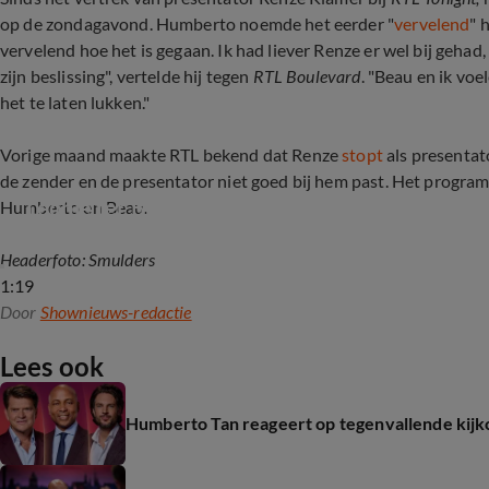
op de zondagavond. Humberto noemde het eerder "
vervelend
" 
vervelend hoe het is gegaan. Ik had liever Renze er wel bij gehad,
zijn beslissing", vertelde hij tegen
RTL Boulevard
. "Beau en ik voe
het te laten lukken."
Vorige maand maakte RTL bekend dat Renze
stopt
als presentat
de zender en de presentator niet goed bij hem past. Het progr
Leonie ter Braak aan de slag bij RTL Tonight
Humberto en Beau.
Headerfoto: Smulders
1:19
Door
Shownieuws-redactie
Lees ook
Humberto Tan reageert op tegenvallende kijkc