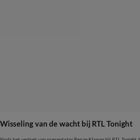
Wisseling van de wacht bij RTL Tonight
Sinds het vertrek van presentator Renze Klamer bij
RTL Tonight,
h