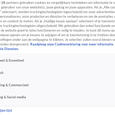
e
28
partners gebruiken cookies en vergelijkbare technieken om informatie te
s gebruiker van onze website(s), jouw gedrag en jouw apparaten. Als je „Alle co
” selecteert, worden trackingtechnologieën ingeschakeld om onze advertenties
personaliseren, onze producten en diensten te verbeteren en om de prestaties 
s en content te meten. Als je „Huidige keuze opslaan” selecteert of je toestemm
e trackingtechnologieën uitgeschakeld. We gebruiken dan enkel functionele en
de website goed te laten functioneren en veilig te houden. Je kunt dit menu op
ieuw openen om je keuzes te wijzigen of om je toestemming in te trekken door
ellingen onder aan de webpagina te klikken. Je selecties zullen overal binnen o
orden doorgevoerd.
Raadpleeg onze Cookieverklaring voor meer informatie.
ale Diensten.
eel & Essentieel
sch
sing & Commercieel
ng & Social media
jen lijst