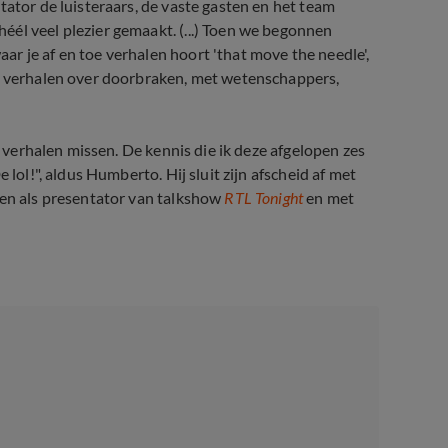
tator de luisteraars, de vaste gasten en het team
él veel plezier gemaakt. (...) Toen we begonnen
r je af en toe verhalen hoort 'that move the needle',
de verhalen over doorbraken, met wetenschappers,
e verhalen missen. De kennis die ik deze afgelopen zes
 lol!", aldus Humberto. Hij sluit zijn afscheid af met
ien als presentator van talkshow
RTL Tonight
en met