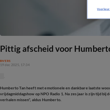
Voorkeur
Pittig afscheid voor Humbert
BN'ERS
19 dec 2025, 17:34
Humberto Tan heeft met emotionele en dankbare laatste woor
vrijdagmiddagshow op NPO Radio 1. Na zes jaar is zijn tijd bij
verhalen missen", aldus Humberto.