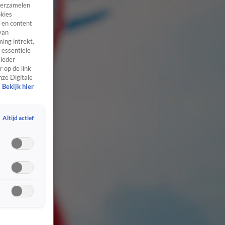
 verzamelen
okies
 en content
van
ing intrekt,
 essentiële
 ieder
 op de link
nze Digitale
Bekijk hier
Altijd actief