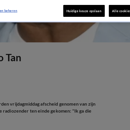
en beheren
Huidige keuze opslaan
Alle cookie
o Tan
den vrijdagmiddag afscheid genomen van zijn
 de radiozender ten einde gekomen: "Ik ga die