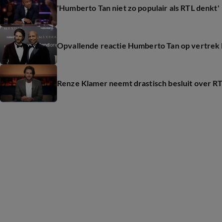
'Humberto Tan niet zo populair als RTL denkt'
Opvallende reactie Humberto Tan op vertrek
Renze Klamer neemt drastisch besluit over RT