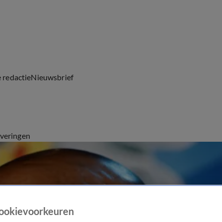
e redactie
Nieuwsbrief
everingen
ookievoorkeuren