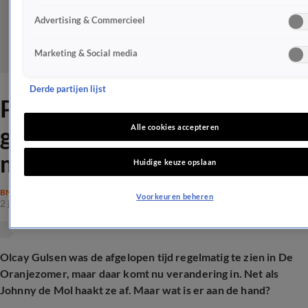
Advertising & Commercieel
Marketing & Social media
Derde partijen lijst
Populair Oranjezomer-
gezicht komt voorlopig niet
Alle cookies accepteren
meer terug
Huidige keuze opslaan
BN'ERS
Voorkeuren beheren
2 juli 2025, 17:14
Olcay Gulsen was de afgelopen tijd regelmatig te zien in De
Oranjezomer, maar daar komt nu verandering in. Net als
Johnny de Mol haakt ze af. Maar wat is er aan de hand?