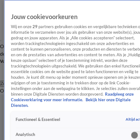
Jouw cookievoorkeuren
Wij en onze
29
partners gebruiken cookies en vergelijkbare technieken 
informatie te verzamelen over jou als gebruiker van onze website(s), jou
gedrag en jouw apparaten. Als je „Alle cookies accepteren” selecteert,
worden trackingtechnologieën ingeschakeld om onze advertenties en
Overzicht
Afleveringen
Tip
Entertainment
BN'ers
TV
Crime
Algemeen
content te kunnen personaliseren, onze producten en diensten te verbet
de redactie
Nieuwsbrief
en om de prestaties van advertenties en content te meten. Als je „Huidi
keuze opslaan” selecteert of je toestemming intrekt, worden deze
Volg Shownieuws
trackingtechnologieën uitgeschakeld. We gebruiken dan enkel functionel
essentiële cookies om de website goed te laten functioneren en veilig te
houden. Je kunt dit menu op ieder moment opnieuw openen om je keuzes
wijzigen of om je toestemming in te trekken door op de link Cookie-
Zoeken
instellingen onder aan de webpagina te klikken. Je selecties zullen overal
Overzicht
Entertainment
Spraakmakend
Reality
Crime
Video's
Afl
binnen onze Digitale Diensten worden doorgevoerd.
Raadpleeg onze
Cookieverklaring voor meer informatie.
Bekijk hier onze Digitale
Diensten.
Altijd ac
Functioneel & Essentieel
Analytisch