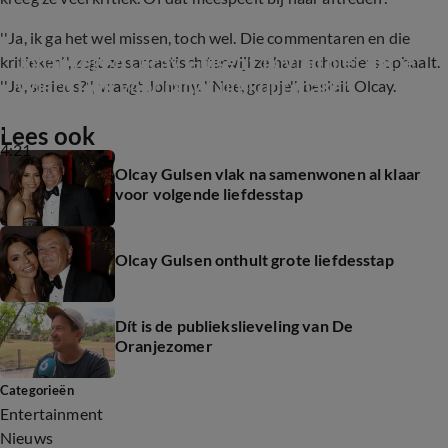
''Ja, ik ga het wel missen, toch wel. Die commentaren en die
Johan tegen Olcay Gulsen: 'Ik vind niet dat je 
kritieken'', zegt ze sarcastisch terwijl ze haar schouders ophaalt.
Wierd Duk voor racist uit kunt maken'
''Ja, serieus?'', vraagt Johnny. ''Nee, grapje'', besluit Olcay.
Lees ook
4:21
Olcay Gulsen vlak na samenwonen al klaar
voor volgende liefdesstap
Olcay Gulsen onthult grote liefdesstap
Dít is de publiekslieveling van De
Oranjezomer
Categorieën
Entertainment
Nieuws