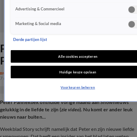
Advertising & Commercieel
Marketing & Social media
Derde partijen lijst
Prachtig liefdesnieuws voor
Peter Pannekoek
Alle cookies accepteren
Huidige keuze opslaan
BN'ERS
7 mrt 2025, 17:31
Voorkeuren beheren
Peter Pannekoek onthulde vorige maand aan Shownieuws
gelukkig in de liefde te zijn (
zie video
). Nu komt er ander leuk
nieuws naar buiten...
Weekblad Story schrijft namelijk dat Peter en zijn nieuwe liefde
samenwonen. Dat heeft een insider aan het blad laten weten.