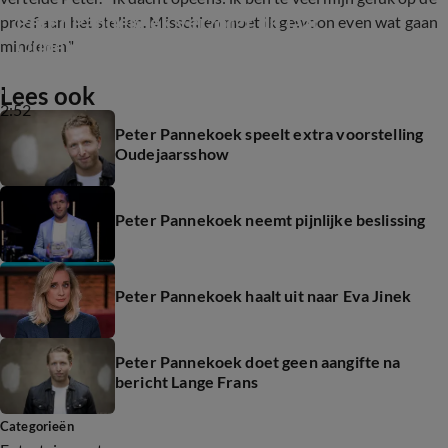
Peter Pannekoek verzorgt dit jaar 
proef aan het stellen. Misschien moet ik gewoon even wat gaan
Oudejaarsconference op NPO 1
minderen."
Lees ook
2:52
Peter Pannekoek speelt extra voorstelling
Oudejaarsshow
Peter Pannekoek neemt pijnlijke beslissing
Peter Pannekoek haalt uit naar Eva Jinek
Peter Pannekoek doet geen aangifte na
bericht Lange Frans
Categorieën