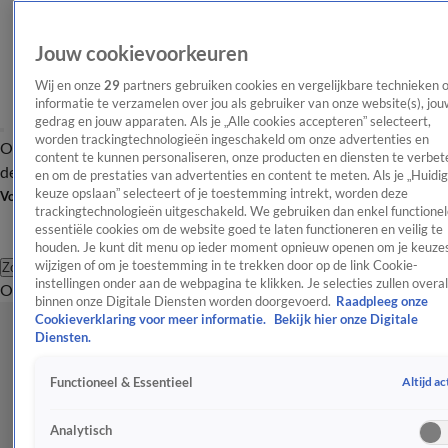
Jouw cookievoorkeuren
Wij en onze
29
partners gebruiken cookies en vergelijkbare technieken 
informatie te verzamelen over jou als gebruiker van onze website(s), jou
gedrag en jouw apparaten. Als je „Alle cookies accepteren” selecteert,
worden trackingtechnologieën ingeschakeld om onze advertenties en
Overzicht
Afleveringen
Tip
Entertainment
BN'ers
TV
Crime
Algemeen
content te kunnen personaliseren, onze producten en diensten te verbet
de redactie
Nieuwsbrief
en om de prestaties van advertenties en content te meten. Als je „Huidi
keuze opslaan” selecteert of je toestemming intrekt, worden deze
Volg Shownieuws
trackingtechnologieën uitgeschakeld. We gebruiken dan enkel functionel
essentiële cookies om de website goed te laten functioneren en veilig te
houden. Je kunt dit menu op ieder moment opnieuw openen om je keuzes
wijzigen of om je toestemming in te trekken door op de link Cookie-
Zoeken
instellingen onder aan de webpagina te klikken. Je selecties zullen overal
Overzicht
Entertainment
Spraakmakend
Reality
Crime
Video's
Afl
binnen onze Digitale Diensten worden doorgevoerd.
Raadpleeg onze
Cookieverklaring voor meer informatie.
Bekijk hier onze Digitale
Diensten.
Altijd ac
Functioneel & Essentieel
Analytisch