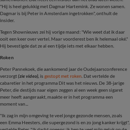
"Hij is heel gelukkig met Dagmar Hartemink. Ze wonen samen.
Dagmar is bij Peter in Amsterdam ingetrokken", onthult de
insider.
Tegen Shownieuws zei hij vorige maand: "Wie weet dat ik daar
ooit een keer over vertel. Maar voorderest ben ik helemaal oké."
Hij bevestigde dat ze al een tijdje iets met elkaar hebben.
Roken
Peter Pannekoek, die aankomend jaar de Oudejaarsconference
verzorgt
(zie video)
,
is
gestopt met roken
. Dat vertelde de
cabaretier in het programma Dit was het nieuws. De 38-jarige
Peter, die destijds naar eigen zeggen al een week geen sigaret
meer heeft aangeraakt, maakte er in het programma een
moment van...
"Ik zag in mijn omgeving te veel jonge gezonde mensen, zoals
een Emma Heesters, die supergezond is en zo jong kanker krijgt",
vertelde Peter. "Ik dacht opeens: ik ben te veel mijn geluk op de