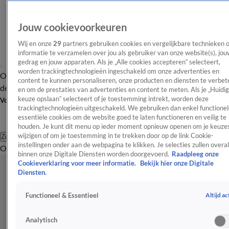
Jouw cookievoorkeuren
Wij en onze
29
partners gebruiken cookies en vergelijkbare technieken 
informatie te verzamelen over jou als gebruiker van onze website(s), jou
gedrag en jouw apparaten. Als je „Alle cookies accepteren” selecteert,
worden trackingtechnologieën ingeschakeld om onze advertenties en
Overzicht
Afleveringen
Tip
Entertainment
BN'ers
TV
Crime
Algemeen
content te kunnen personaliseren, onze producten en diensten te verbet
de redactie
Nieuwsbrief
en om de prestaties van advertenties en content te meten. Als je „Huidi
keuze opslaan” selecteert of je toestemming intrekt, worden deze
Volg Shownieuws
trackingtechnologieën uitgeschakeld. We gebruiken dan enkel functionel
essentiële cookies om de website goed te laten functioneren en veilig te
houden. Je kunt dit menu op ieder moment opnieuw openen om je keuzes
wijzigen of om je toestemming in te trekken door op de link Cookie-
Zoeken
instellingen onder aan de webpagina te klikken. Je selecties zullen overal
Overzicht
Entertainment
Spraakmakend
Reality
Crime
Video's
Afl
binnen onze Digitale Diensten worden doorgevoerd.
Raadpleeg onze
Cookieverklaring voor meer informatie.
Bekijk hier onze Digitale
Diensten.
Altijd ac
Functioneel & Essentieel
Analytisch