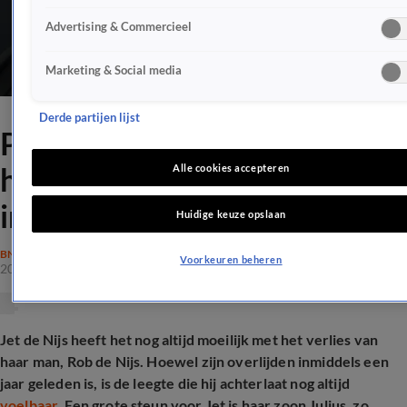
Advertising & Commercieel
Marketing & Social media
Derde partijen lijst
Puberzoon geeft Jet de Nijs
houvast: 'Extra motivatie om
Alle cookies accepteren
in actie te komen'
Huidige keuze opslaan
BN'ERS
Voorkeuren beheren
20 mei 2026, 11:19
Jet de Nijs heeft het nog altijd moeilijk met het verlies van
haar man, Rob de Nijs. Hoewel zijn overlijden inmiddels een
jaar geleden is, is de leegte die hij achterlaat nog altijd
voelbaar.
Een grote steun voor Jet is haar zoon Julius, zo