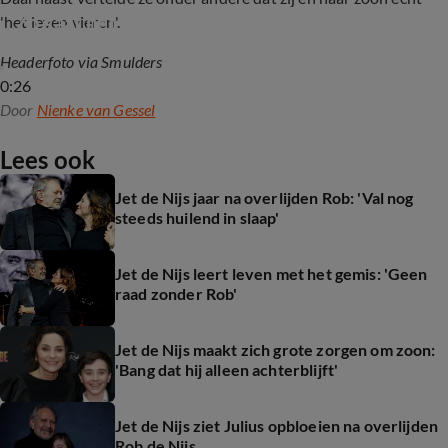
Zo gaat het nu met Jet de Nijs en zoon Julius
'het leven vieren'.
Headerfoto via Smulders
0:26
Door
Nienke van Gessel
Lees ook
Jet de Nijs jaar na overlijden Rob: 'Val nog
steeds huilend in slaap'
Jet de Nijs leert leven met het gemis: 'Geen
raad zonder Rob'
Jet de Nijs maakt zich grote zorgen om zoon:
'Bang dat hij alleen achterblijft'
Jet de Nijs ziet Julius opbloeien na overlijden
Rob de Nijs