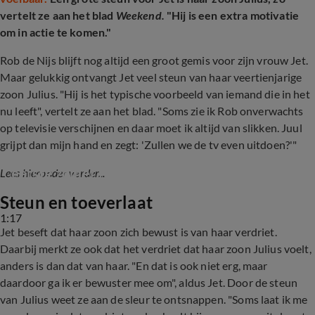
vertelt ze aan het blad
Weekend.
"Hij is een extra motivatie
om in actie te komen."
Rob de Nijs blijft nog altijd een groot gemis voor zijn vrouw Jet.
Maar gelukkig ontvangt Jet veel steun van haar veertienjarige
zoon Julius. "Hij is het typische voorbeeld van iemand die in het
nu leeft", vertelt ze aan het blad. "Soms zie ik Rob onverwachts
op televisie verschijnen en daar moet ik altijd van slikken. Juul
grijpt dan mijn hand en zegt: 'Zullen we de tv even uitdoen?'"
Jet de Nijs over zware vakantieperiode, de 
eerste zomer zonder Rob
Lees hieronder verder...
Steun en toeverlaat
1:17
Jet beseft dat haar zoon zich bewust is van haar verdriet.
Daarbij merkt ze ook dat het verdriet dat haar zoon Julius voelt,
anders is dan dat van haar. "En dat is ook niet erg, maar
daardoor ga ik er bewuster mee om", aldus Jet. Door de steun
van Julius weet ze aan de sleur te ontsnappen. "Soms laat ik me