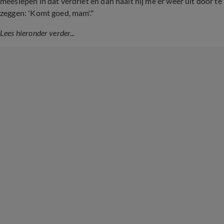
meeslepen in dat verdriet en dan haalt hij me er weer uit door te
zeggen: 'Komt goed, mam'."
Lees hieronder verder...