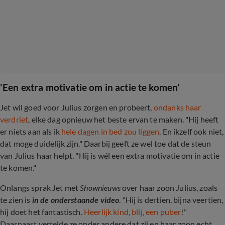
'Een extra motivatie om in actie te komen'
Jet wil goed voor Julius zorgen en probeert,
ondanks haar
verdriet
, elke dag opnieuw het beste ervan te maken. "Hij heeft
er niets aan als ik
hele dagen in bed zou liggen
. En ikzelf ook niet,
dat moge duidelijk zijn." Daarbij geeft ze wel toe dat de steun
van Julius haar helpt. "Hij is wél een extra motivatie om in actie
te komen."
Onlangs sprak Jet met
Shownieuws
over haar zoon Julius, zoals
te zien is
in de onderstaande video
. "Hij is dertien, bijna veertien,
hij doet het fantastisch.
Heerlijk kind, blij, een puber
!"
Daarnaast vertelde ze onder andere dat zij en haar zoon echt