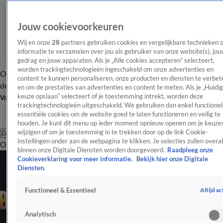
Jouw cookievoorkeuren
Wij en onze
28
partners gebruiken cookies en vergelijkbare technieken 
informatie te verzamelen over jou als gebruiker van onze website(s), jou
gedrag en jouw apparaten. Als je „Alle cookies accepteren” selecteert,
worden trackingtechnologieën ingeschakeld om onze advertenties en
Overzicht
Afleveringen
Tip
Entertainment
BN'ers
TV
Crime
Algemeen
content te kunnen personaliseren, onze producten en diensten te verbet
de redactie
Nieuwsbrief
en om de prestaties van advertenties en content te meten. Als je „Huidi
keuze opslaan” selecteert of je toestemming intrekt, worden deze
Volg Shownieuws
trackingtechnologieën uitgeschakeld. We gebruiken dan enkel functionel
essentiële cookies om de website goed te laten functioneren en veilig te
houden. Je kunt dit menu op ieder moment opnieuw openen om je keuzes
wijzigen of om je toestemming in te trekken door op de link Cookie-
Zoeken
instellingen onder aan de webpagina te klikken. Je selecties zullen overal
Overzicht
Entertainment
Spraakmakend
Reality
Crime
Video's
Afl
binnen onze Digitale Diensten worden doorgevoerd.
Raadpleeg onze
Cookieverklaring voor meer informatie.
Bekijk hier onze Digitale
Diensten.
Altijd ac
Functioneel & Essentieel
Analytisch