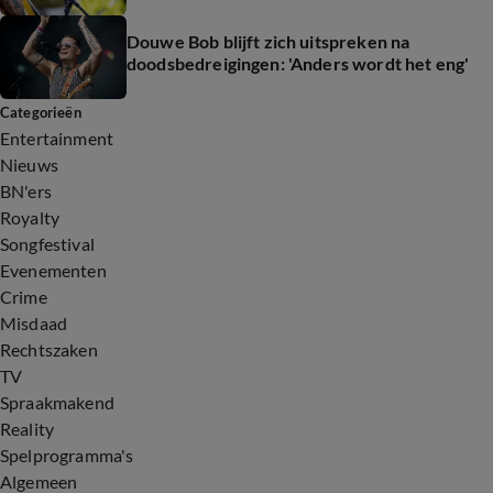
Douwe Bob blijft zich uitspreken na
doodsbedreigingen: 'Anders wordt het eng'
Categorieën
Entertainment
Nieuws
BN'ers
Royalty
Songfestival
Evenementen
Crime
Misdaad
Rechtszaken
TV
Spraakmakend
Reality
Spelprogramma's
Algemeen