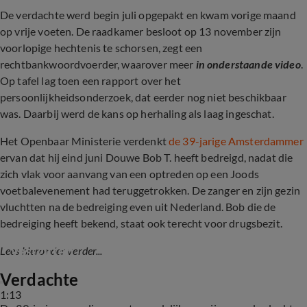
De verdachte werd begin juli opgepakt en kwam vorige maand
op vrije voeten. De raadkamer besloot op 13 november zijn
voorlopige hechtenis te schorsen, zegt een
rechtbankwoordvoerder, waarover meer
in onderstaande video
.
Op tafel lag toen een rapport over het
persoonlijkheidsonderzoek, dat eerder nog niet beschikbaar
was. Daarbij werd de kans op herhaling als laag ingeschat.
Het Openbaar Ministerie verdenkt
de 39-jarige Amsterdammer
ervan dat hij eind juni Douwe Bob T. heeft bedreigd, nadat die
zich vlak voor aanvang van een optreden op een Joods
voetbalevenement had teruggetrokken. De zanger en zijn gezin
vluchtten na de bedreiging even uit Nederland. Bob die de
bedreiging heeft bekend, staat ook terecht voor drugsbezit.
Verdachte bedreigen Douwe Bob blijft langer 
vastzitten
Lees hieronder verder...
Verdachte
1:13