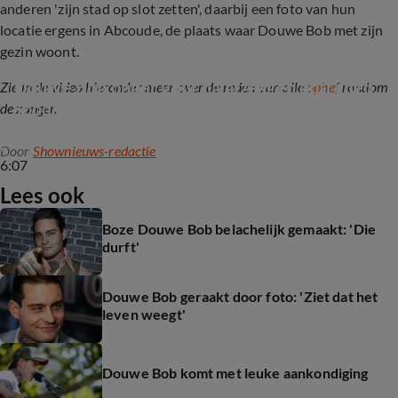
anderen 'zijn stad op slot zetten', daarbij een foto van hun
locatie ergens in Abcoude, de plaats waar Douwe Bob met zijn
gezin woont.
Douwe Bob onder vuur na afzeggen optreden 
Zie in de video hieronder meer over de reden van alle
ophef
rondom
Joods kindervoetbalevenement
de zanger.
Door
Shownieuws-redactie
6:07
Lees ook
Boze Douwe Bob belachelijk gemaakt: 'Die
durft'
Douwe Bob geraakt door foto: 'Ziet dat het
leven weegt'
Douwe Bob komt met leuke aankondiging