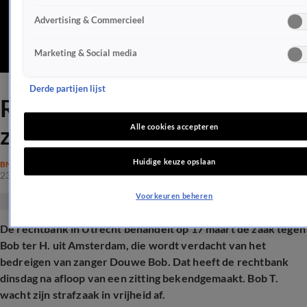
Advertising & Commercieel
Marketing & Social media
Derde partijen lijst
Rechtbank neemt besluit in
zaak bedreiging Douwe Bob
Alle cookies accepteren
Huidige keuze opslaan
BN'ERS
23 dec 2025, 13:22
Voorkeuren beheren
De rechtbank in Utrecht behandelt op 17 maart de zaak tegen
Bob ter H. uit Amsterdam, die wordt verdacht van het
bedreigen van zanger Douwe Bob. Dat heeft de rechtbank
dinsdag na afloop van een zitting bekendgemaakt. Bob T.
wacht zijn strafzaak in vrijheid af.