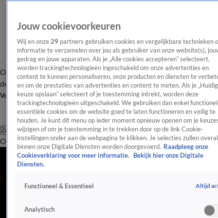
Jouw cookievoorkeuren
Wij en onze
29
partners gebruiken cookies en vergelijkbare technieken 
informatie te verzamelen over jou als gebruiker van onze website(s), jou
gedrag en jouw apparaten. Als je „Alle cookies accepteren” selecteert,
worden trackingtechnologieën ingeschakeld om onze advertenties en
Overzicht
Afleveringen
Tip
Entertainment
BN'ers
TV
Crime
Algemeen
content te kunnen personaliseren, onze producten en diensten te verbet
de redactie
Nieuwsbrief
en om de prestaties van advertenties en content te meten. Als je „Huidi
keuze opslaan” selecteert of je toestemming intrekt, worden deze
Volg Shownieuws
trackingtechnologieën uitgeschakeld. We gebruiken dan enkel functionel
essentiële cookies om de website goed te laten functioneren en veilig te
houden. Je kunt dit menu op ieder moment opnieuw openen om je keuzes
wijzigen of om je toestemming in te trekken door op de link Cookie-
Zoeken
instellingen onder aan de webpagina te klikken. Je selecties zullen overal
Overzicht
Entertainment
Spraakmakend
Reality
Crime
Video's
Afl
binnen onze Digitale Diensten worden doorgevoerd.
Raadpleeg onze
Cookieverklaring voor meer informatie.
Bekijk hier onze Digitale
Diensten.
Altijd ac
Functioneel & Essentieel
Analytisch