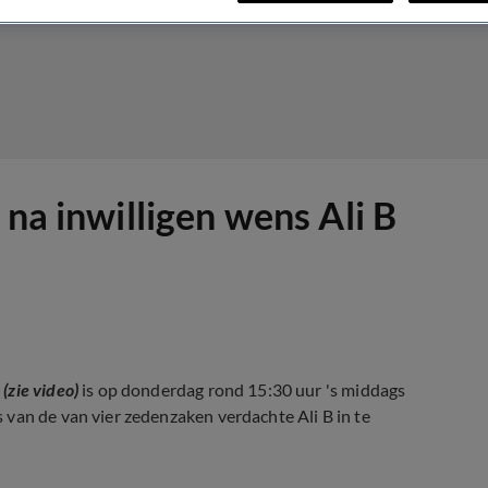
 na inwilligen wens Ali B
g
(zie video)
is op donderdag rond 15:30 uur 's middags
van de van vier zedenzaken verdachte Ali B in te