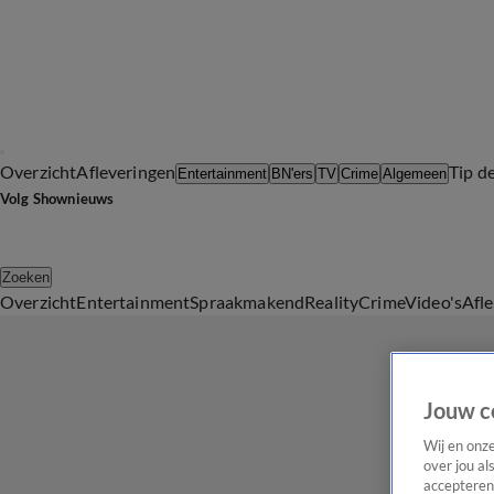
Overzicht
Afleveringen
Tip d
Entertainment
BN'ers
TV
Crime
Algemeen
Volg Shownieuws
Zoeken
Overzicht
Entertainment
Spraakmakend
Reality
Crime
Video's
Afl
Jouw c
Wij en onz
over jou al
accepteren