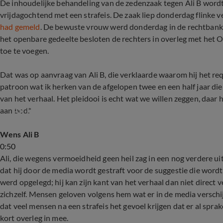
De inhoudelijke behandeling van de zedenzaak tegen Ali B word
vrijdagochtend met een strafeis. De zaak liep donderdag flinke v
had gemeld
. De bewuste vrouw werd donderdag in de rechtbank 
het openbare gedeelte besloten de rechters in overleg met het O
toe te voegen.
Dat was op aanvraag van Ali B, die verklaarde waarom hij het requ
patroon wat ik herken van de afgelopen twee en een half jaar die
van het verhaal. Het pleidooi is echt wat we willen zeggen, daar
Ali B emotioneel na dreigend uitstel strafzaak: 
aan bod."
Wens Ali B
0:50
Ali, die wegens vermoeidheid geen heil zag in een nog verdere ui
dat hij door de media wordt gestraft voor de suggestie die wordt
werd opgelegd; hij kan zijn kant van het verhaal dan niet direct ve
zichzelf. Mensen geloven volgens hem wat er in de media verschij
dat veel mensen na een strafeis het gevoel krijgen dat er al spra
kort overleg in mee.