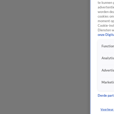
te kunnen 
advertentie
worden dez
cookies om 
moment opn
Cookie-inst
Diensten w
onze Digit
Function
Analyti
Adverti
Marketi
Derde parti
Voorkeur