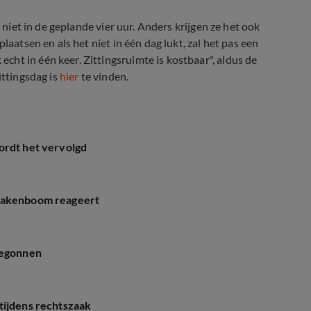
n niet in de geplande vier uur. Anders krijgen ze het ook
laatsen en als het niet in één dag lukt, zal het pas een
ht in één keer. Zittingsruimte is kostbaar", aldus de
ittingsdag is
hier
te vinden.
ordt het vervolgd
 Hakenboom reageert
begonnen
tijdens rechtszaak