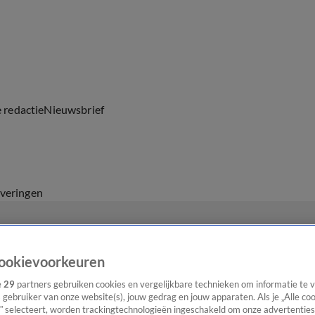
e redactie
Nieuwsbrief
everingen
ookievoorkeuren
e
29
partners gebruiken cookies en vergelijkbare technieken om informatie te
s gebruiker van onze website(s), jouw gedrag en jouw apparaten. Als je „Alle co
” selecteert, worden trackingtechnologieën ingeschakeld om onze advertenties