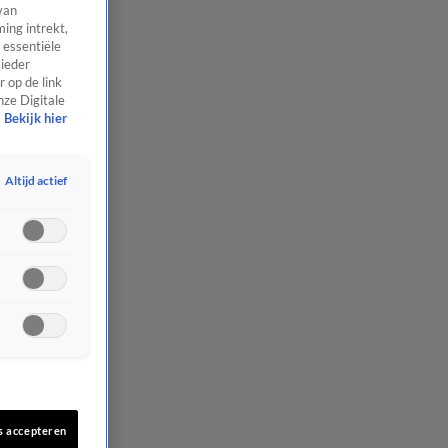
van
ing intrekt,
 essentiële
 ieder
 op de link
nze Digitale
Bekijk hier
Altijd actief
s accepteren