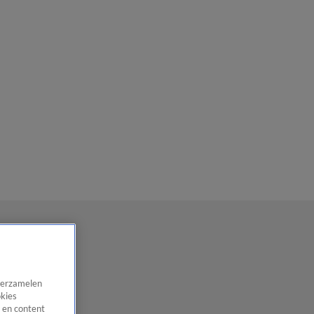
 verzamelen
okies
 en content