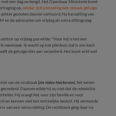
t met een dag verlengd. Het Openbaar Ministerie komt
ertraging op,
omdat zich plotseling een nieuwe getuige
achter gesloten deuren verhoord. Na hervatting van
M en de advocaten om vrijdag als extra zittingsdag
isitoir op vrijdag pas wilde: "Voor mij is het een
 ik meemaak. Ik wacht op het pleidooi, dat is ons kant
 heeft de getuige niks aan veranderd. Het komt echt wel
'Ik ben moe'
tstel van de strafzaak
(zie video hierboven)
, liet weten
 gecreëerd. Daarom wilde hij nu niet dat de rekwisitie
rtellen. Hij vraagt het voor zijn familie en voor
nt en kennen niet het rechtelijke besluit. Hij vermoede
ke is van een veroordeling. De rechtbank ging daar na