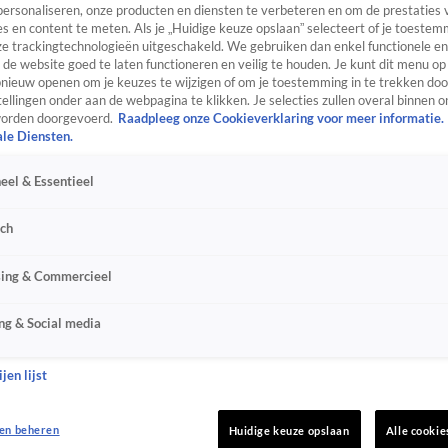
personaliseren, onze producten en diensten te verbeteren en om de prestaties 
s en content te meten. Als je „Huidige keuze opslaan” selecteert of je toestemm
e trackingtechnologieën uitgeschakeld. We gebruiken dan enkel functionele en
de website goed te laten functioneren en veilig te houden. Je kunt dit menu op
ieuw openen om je keuzes te wijzigen of om je toestemming in te trekken door
ellingen onder aan de webpagina te klikken. Je selecties zullen overal binnen o
orden doorgevoerd.
Raadpleeg onze Cookieverklaring voor meer informatie.
ale Diensten.
eel & Essentieel
sch
sing & Commercieel
ng & Social media
jen lijst
en beheren
Huidige keuze opslaan
Alle cookie