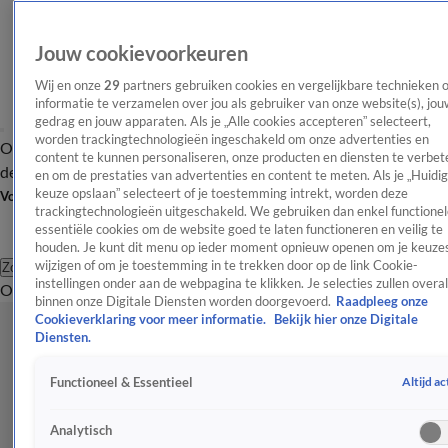
Jouw cookievoorkeuren
Wij en onze
29
partners gebruiken cookies en vergelijkbare technieken 
informatie te verzamelen over jou als gebruiker van onze website(s), jou
gedrag en jouw apparaten. Als je „Alle cookies accepteren” selecteert,
worden trackingtechnologieën ingeschakeld om onze advertenties en
Overzicht
Afleveringen
Tip
Entertainment
BN'ers
TV
Crime
Algemeen
content te kunnen personaliseren, onze producten en diensten te verbet
de redactie
Nieuwsbrief
en om de prestaties van advertenties en content te meten. Als je „Huidi
keuze opslaan” selecteert of je toestemming intrekt, worden deze
Volg Shownieuws
trackingtechnologieën uitgeschakeld. We gebruiken dan enkel functionel
essentiële cookies om de website goed te laten functioneren en veilig te
houden. Je kunt dit menu op ieder moment opnieuw openen om je keuzes
wijzigen of om je toestemming in te trekken door op de link Cookie-
Zoeken
instellingen onder aan de webpagina te klikken. Je selecties zullen overal
Overzicht
Entertainment
Spraakmakend
Reality
Crime
Video's
Afl
binnen onze Digitale Diensten worden doorgevoerd.
Raadpleeg onze
Cookieverklaring voor meer informatie.
Bekijk hier onze Digitale
Diensten.
Altijd ac
Functioneel & Essentieel
Analytisch