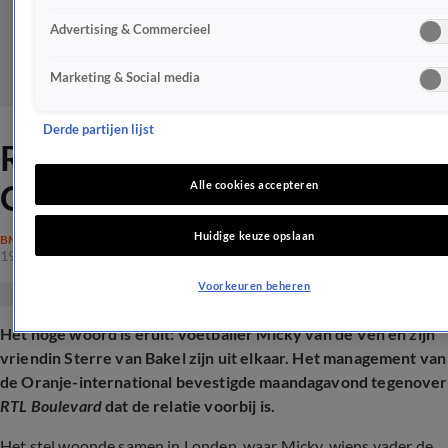
Advertising & Commercieel
Marketing & Social media
Derde partijen lijst
Relatiebreuk voor deze
Oranje-international
Alle cookies accepteren
Huidige keuze opslaan
BN'ERS
19 aug 2025, 13:16
Voorkeuren beheren
Het hoge woord is eruit: voetballer Micky van de Ven en zijn
vriendin Sterre van Bakel zijn uit elkaar. Het management van
de Oranje-international bevestigde maandagavond tegenover
RTL Boulevard
dat de relatie voorbij is.
Het stel woonde samen in Londen, waar Micky, wiens vader de