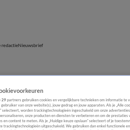
e redactie
Nieuwsbrief
everingen
ookievoorkeuren
e
29
partners gebruiken cookies en vergelijkbare technieken om informatie te
s gebruiker van onze website(s), jouw gedrag en jouw apparaten. Als je „Alle co
” selecteert, worden trackingtechnologieën ingeschakeld om onze advertenties
personaliseren, onze producten en diensten te verbeteren en om de prestaties 
s en content te meten. Als je „Huidige keuze opslaan” selecteert of je toestemm
e trackingtechnologieën uitgeschakeld. We gebruiken dan enkel functionele en