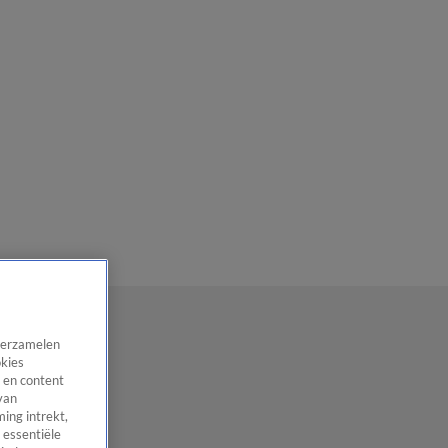
 verzamelen
okies
 en content
van
ing intrekt,
 essentiële