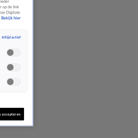
 ieder
 op de link
nze Digitale
Bekijk hier
Altijd actief
s accepteren