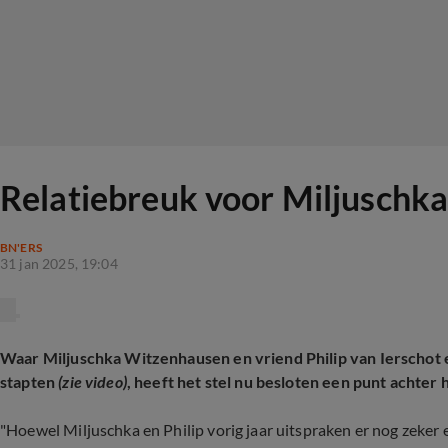
Relatiebreuk voor Miljuschka
BN'ERS
31 jan 2025, 19:04
Waar Miljuschka Witzenhausen en vriend Philip van Ierschot e
stapten
(zie video)
, heeft het stel nu besloten een punt achter 
"Hoewel Miljuschka en Philip vorig jaar uitspraken er nog zeker e