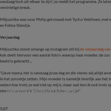
vandaag toch uit elkaar te zijn", zo meldt het programma. Ze late
verdrietige breuk.
Miljuschka was voor Philip getrouwd met Tycho Veldhoen, met 
en Felina Stientje.
Verjaardag
Miljuschka stond onlangs op Instagram stil bij
de verjaardag van
kok deelt hiervoor een aantal foto's waarop haar moeder, de zus
beeld is gebracht...
"Lieve mama, het is vandaag jouw dag en die vieren wij altijd and
in het zonnetje zetten. Mijn moeder is namelijk heerlijk aan het 
weten hoe trots ze wel niet op mij is, maar wat ben ik ook trots o
Miljuschka bespreekt opvoedvragen in podcast
sterkste vrouw die ik ken. Mama ik hou van je!"
5:07