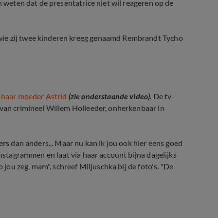
n weten dat de presentatrice niet wil reageren op de
wie zij twee kinderen kreeg genaamd Rembrandt Tycho
 haar moeder Astrid
(zie onderstaande video)
. De tv-
 van crimineel Willem Holleeder, onherkenbaar in
ers dan anders... Maar nu kan ik jou ook hier eens goed
Instagrammen en laat via haar account bijna dagelijks
p jou zeg, mam", schreef Miljuschka bij de foto's. "De
 met moeder Astrid