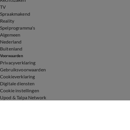
TV
Spraakmakend
Reality
Spelprogramma's
Algemeen
Nederland
Buitenland
Voorwaarden
Privacyverklaring
Gebruiksvoorwaarden
Cookieverklaring
Digitale diensten
Cookie instellingen
Upod & Talpa Network
Adverteren
Vacatures
Publieksservice
Toegankelijkheid