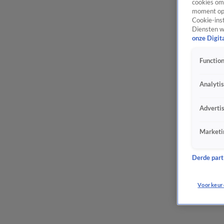
cookies om 
moment opn
Cookie-inst
Diensten w
onze Digit
Function
Analyti
Adverti
Marketi
Derde parti
Voorkeur