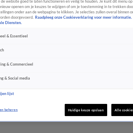
de website goed te laten functioneren en veilig te houden. Je kunt dit menu op
ieuw openen om je keuzes te wijzigen of om je toestemming in te trekken door
ellingen onder aan de webpagina te klikken. Je selecties zullen overal binnen o
orden doorgevoerd.
Raadpleeg onze Cookieverklaring voor meer informatie.
ale Diensten.
eel & Essentieel
sch
sing & Commercieel
ng & Social media
jen lijst
en beheren
Huidige keuze opslaan
Alle cookie