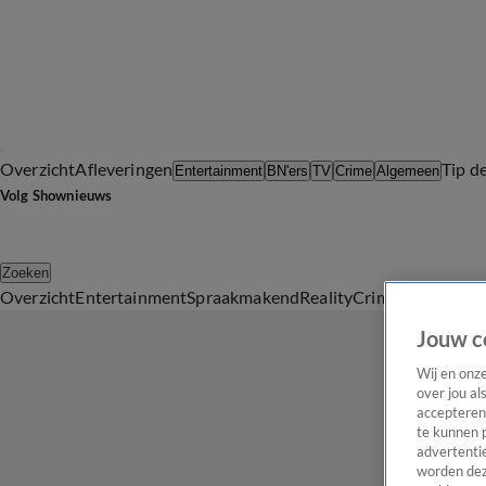
Overzicht
Afleveringen
Tip d
Entertainment
BN'ers
TV
Crime
Algemeen
Volg Shownieuws
Zoeken
Overzicht
Entertainment
Spraakmakend
Reality
Crime
Video's
Afl
Jouw c
Wij en onz
over jou al
accepteren
te kunnen 
advertentie
worden dez