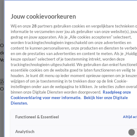
Jouw cookievoorkeuren
Wij en onze
28
partners gebruiken cookies en vergelijkbare technieken 
informatie te verzamelen over jou als gebruiker van onze website(s), jou
gedrag en jouw apparaten. Als je „Alle cookies accepteren” selecteert,
worden trackingtechnologieën ingeschakeld om onze advertenties en
Overzicht
Afleveringen
Tip
Entertainment
BN'ers
TV
Crime
Algemeen
content te kunnen personaliseren, onze producten en diensten te verbet
de redactie
Nieuwsbrief
en om de prestaties van advertenties en content te meten. Als je „Huidi
keuze opslaan” selecteert of je toestemming intrekt, worden deze
Volg Shownieuws
trackingtechnologieën uitgeschakeld. We gebruiken dan enkel functionel
essentiële cookies om de website goed te laten functioneren en veilig te
houden. Je kunt dit menu op ieder moment opnieuw openen om je keuzes
wijzigen of om je toestemming in te trekken door op de link Cookie-
Zoeken
instellingen onder aan de webpagina te klikken. Je selecties zullen overal
Overzicht
Entertainment
Spraakmakend
Reality
Crime
Video's
Afl
binnen onze Digitale Diensten worden doorgevoerd.
Raadpleeg onze
Cookieverklaring voor meer informatie.
Bekijk hier onze Digitale
Diensten.
Altijd ac
Functioneel & Essentieel
Analytisch