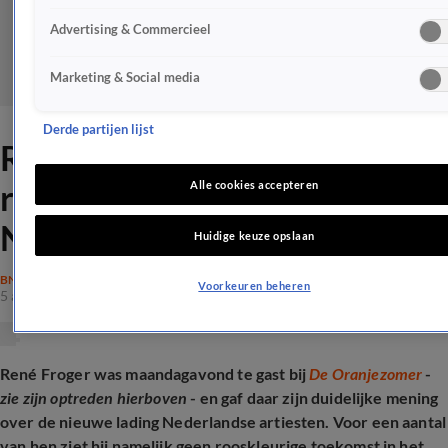
Advertising & Commercieel
Marketing & Social media
Derde partijen lijst
René Froger ziet 'veel
rotzooi' tussen nieuwe
Alle cookies accepteren
Nederlandse artiesten
Huidige keuze opslaan
BN'ERS
Voorkeuren beheren
5 aug 2025, 13:46
René Froger was maandagavond te gast bij
De Oranjezomer
-
zie zijn optreden hierboven
- en gaf daar zijn duidelijke mening
over de nieuwe lading Nederlandse artiesten. Voor een aantal
van hen ziet hij namelijk geen rooskleurige toekomst in het