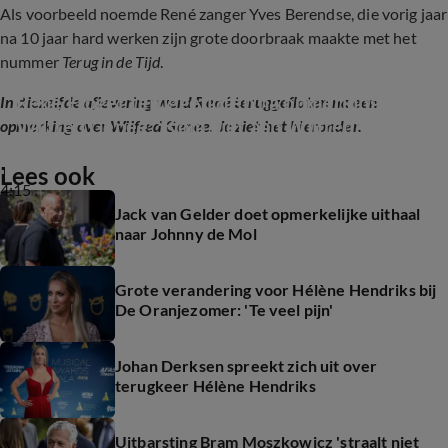
Als voorbeeld noemde René zanger Yves Berendse, die vorig jaar
na 10 jaar hard werken zijn grote doorbraak maakte met het
nummer
Terug in de Tijd
.
René Froger teruggefloten na opmerking over 
In diezelfde aflevering werd René teruggefloten na een
Wilfred Genee: ‘Kom niet aan Wilfred!’ (De 
opmerking over Wilfred Genee. Je ziet het hieronder.
Oranjezomer)
Lees ook
4:15
Jack van Gelder doet opmerkelijke uithaal
naar Johnny de Mol
Grote verandering voor Hélène Hendriks bij
De Oranjezomer: 'Te veel pijn'
Johan Derksen spreekt zich uit over
terugkeer Hélène Hendriks
Uitbarsting Bram Moszkowicz 'straalt niet