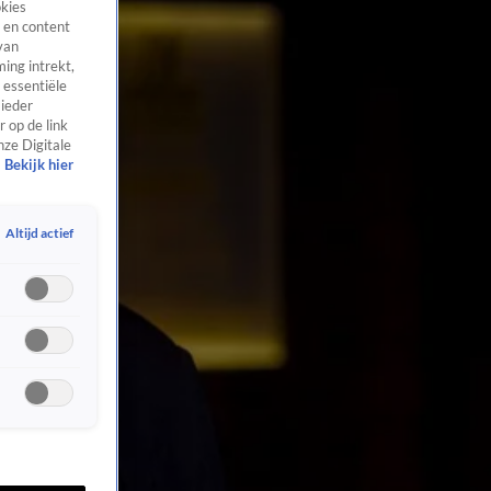
okies
 en content
van
ing intrekt,
 essentiële
 ieder
 op de link
nze Digitale
Bekijk hier
Altijd actief