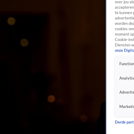
over jou al
accepteren
te kunnen 
advertentie
worden dez
cookies om 
moment opn
Cookie-inst
Diensten w
onze Digit
Function
Analyti
Adverti
Marketi
Derde parti