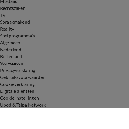
Misdaad
Rechtszaken
TV
Spraakmakend
Reality
Spelprogramma's
Algemeen
Nederland
Buitenland
Voorwaarden
Privacyverklaring
Gebruiksvoorwaarden
Cookieverklaring
Digitale diensten
Cookie instellingen
Upod & Talpa Network
Adverteren
Vacatures
Publieksservice