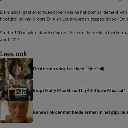
De musical gaat over twee broers die na het bombardement van R
hoofdrollen van broers Dirk en Louis worden gespeeld door Dori
Studio 100 maakte donderdag ook bekend dat de kaartverkoop zo
De première van spektakelmusical 40-45
april 2026.
Lees ook
4:12
Grote stap voor Isa Hoes: 'Heel blij'
Stopt Holly Mae Brood bij 40-45, de Musical?
Renée Fokker met beide armen in het gips na a