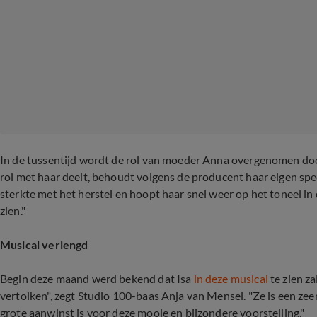
In de tussentijd wordt de rol van moeder Anna overgenomen door 
rol met haar deelt, behoudt volgens de producent haar eigen sp
sterkte met het herstel en hoopt haar snel weer op het toneel 
zien."
Musical verlengd
Begin deze maand werd bekend dat Isa
in deze musical
te zien zal
vertolken", zegt Studio 100-baas Anja van Mensel. "Ze is een zeer
grote aanwinst is voor deze mooie en bijzondere voorstelling."