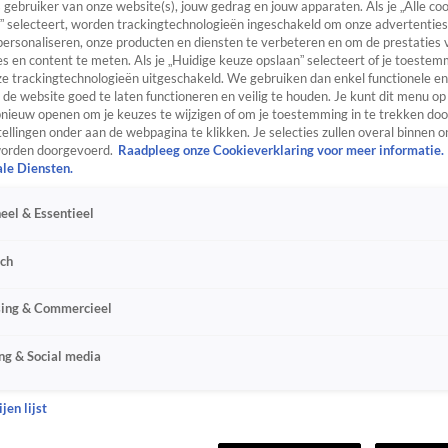
s gebruiker van onze website(s), jouw gedrag en jouw apparaten. Als je „Alle co
” selecteert, worden trackingtechnologieën ingeschakeld om onze advertenties
personaliseren, onze producten en diensten te verbeteren en om de prestaties 
s en content te meten. Als je „Huidige keuze opslaan” selecteert of je toestemm
e trackingtechnologieën uitgeschakeld. We gebruiken dan enkel functionele en
de website goed te laten functioneren en veilig te houden. Je kunt dit menu op
ieuw openen om je keuzes te wijzigen of om je toestemming in te trekken door
ellingen onder aan de webpagina te klikken. Je selecties zullen overal binnen o
orden doorgevoerd.
Raadpleeg onze Cookieverklaring voor meer informatie.
ale Diensten.
eel & Essentieel
sch
sing & Commercieel
ng & Social media
jen lijst