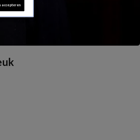
s accepteren
euk