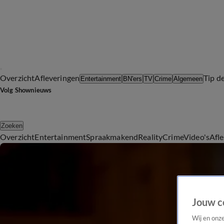
Overzicht
Afleveringen
Tip d
Entertainment
BN'ers
TV
Crime
Algemeen
Volg Shownieuws
Zoeken
Overzicht
Entertainment
Spraakmakend
Reality
Crime
Video's
Afl
Jouw c
Wij en onz