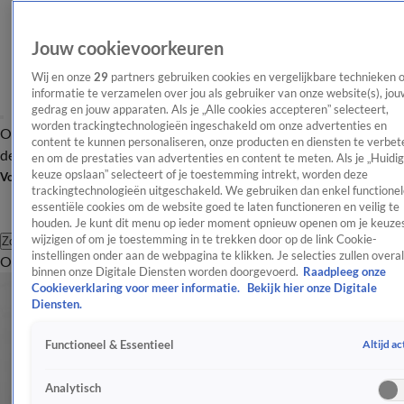
Jouw cookievoorkeuren
Wij en onze
29
partners gebruiken cookies en vergelijkbare technieken 
informatie te verzamelen over jou als gebruiker van onze website(s), jou
gedrag en jouw apparaten. Als je „Alle cookies accepteren” selecteert,
worden trackingtechnologieën ingeschakeld om onze advertenties en
Overzicht
Afleveringen
Tip
Entertainment
BN'ers
TV
Crime
Algemeen
content te kunnen personaliseren, onze producten en diensten te verbet
de redactie
Nieuwsbrief
en om de prestaties van advertenties en content te meten. Als je „Huidi
keuze opslaan” selecteert of je toestemming intrekt, worden deze
Volg Shownieuws
trackingtechnologieën uitgeschakeld. We gebruiken dan enkel functionel
essentiële cookies om de website goed te laten functioneren en veilig te
houden. Je kunt dit menu op ieder moment opnieuw openen om je keuzes
wijzigen of om je toestemming in te trekken door op de link Cookie-
Zoeken
instellingen onder aan de webpagina te klikken. Je selecties zullen overal
Overzicht
Entertainment
Spraakmakend
Reality
Crime
Video's
Afl
binnen onze Digitale Diensten worden doorgevoerd.
Raadpleeg onze
Cookieverklaring voor meer informatie.
Bekijk hier onze Digitale
Diensten.
Altijd ac
Functioneel & Essentieel
Analytisch