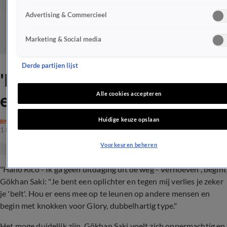
Advertising & Commercieel
Marketing & Social media
Derde partijen lijst
'Rico, je bent een oplichter en
een dubbelhartig type'
Alle cookies accepteren
Huidige keuze opslaan
BN'ERS
1 feb 2017, 13:26
Voorkeuren beheren
"Hallo Rico - Ik ga geen uitdaging uit de weg - Verhoeven", begint
Gökhan Saki: "Je bent een oplichter en tegen mij verlies je zeker
je 'belt'. Hou er eens mee op te leunen op andere mensen en
begin met knokken voor Glory, dubbelhartig type."
Het moge duidelijk zijn, Gökhan Saki voelt zich oppermachtig en