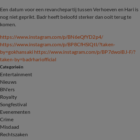
Een datum voor een revanchepartij tussen Verhoeven en Hari is
nog niet geprikt. Badr heeft beloofd sterker dan ooit terug te
komen.
https://www.instagram.com/p/BN6eQfYD2p4/
https://www.instagram.com/p/BP8CfHSlQtI/?taken-
by=gokhansaki
https://www.instagram.com/p/BP7dwolBJ-F/?
taken-by=badrhariofficial
Categorieën
Entertainment
Nieuws
BN'ers
Royalty
Songfestival
Evenementen
Crime
Misdaad
Rechtszaken