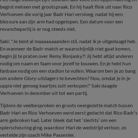
begint meteen met grootspraak. En hij haalt flink uit naar Rico
Verhoeven die vorig jaar Badr Hari versloeg, nadat hij een
blessure aan zijn arm had opgelopen. Een datum voor een
revanchepartij is er nog steeds niet.
Saki: "Je bent al maaaaaaaanden stil, nadat ik je uitgedaagd heb.
En wanneer de Badr-match er waarschijnlijk niet gaat komen,
begin jij te praten over Remy Bonjasky?! Jij hebt altijd anderen
nodig om naam en faam voor jezelf te bouwen. En je hebt hun
fanbase nodig om een stadion te vullen. Waarom ben je zo bang
om andere Glory-uitdagers te bevechten? Nou, omdat je in je
uppie niet genoeg kaartjes zult verkopen!" Saki daagde
Verhoeven in december uit tot een partij.
Tijdens de veelbesproken en groots neergezette match tussen
Badr Hari en Rico Verhoeven werd eerst gedacht dat Rico Badr’s
arm gebroken had. Later bleek dat het ‘slechts’ om een
spierscheuring ging, waardoor Hari de wedstrijd verloor, zo
vertelde zijn coach Mike Passenier.