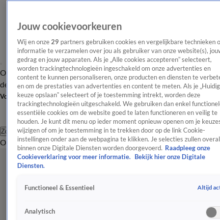
Jouw cookievoorkeuren
Wij en onze
29
partners gebruiken cookies en vergelijkbare technieken 
informatie te verzamelen over jou als gebruiker van onze website(s), jou
gedrag en jouw apparaten. Als je „Alle cookies accepteren” selecteert,
worden trackingtechnologieën ingeschakeld om onze advertenties en
Overzicht
Afleveringen
Tip
Entertainment
BN'ers
TV
Crime
Algemeen
content te kunnen personaliseren, onze producten en diensten te verbet
de redactie
Nieuwsbrief
en om de prestaties van advertenties en content te meten. Als je „Huidi
keuze opslaan” selecteert of je toestemming intrekt, worden deze
Volg Shownieuws
trackingtechnologieën uitgeschakeld. We gebruiken dan enkel functionel
essentiële cookies om de website goed te laten functioneren en veilig te
houden. Je kunt dit menu op ieder moment opnieuw openen om je keuzes
wijzigen of om je toestemming in te trekken door op de link Cookie-
Zoeken
instellingen onder aan de webpagina te klikken. Je selecties zullen overal
Overzicht
Entertainment
Spraakmakend
Reality
Crime
Video's
Afl
binnen onze Digitale Diensten worden doorgevoerd.
Raadpleeg onze
Cookieverklaring voor meer informatie.
Bekijk hier onze Digitale
Diensten.
Altijd ac
Functioneel & Essentieel
Analytisch