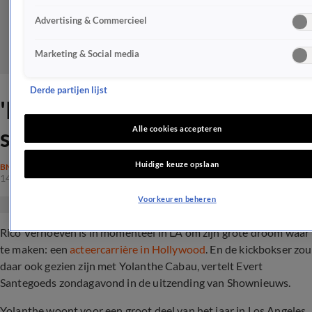
Advertising & Commercieel
Marketing & Social media
Derde partijen lijst
'Rico Verhoeven en Yolanthe
samen gespot'
Alle cookies accepteren
Huidige keuze opslaan
BN'ERS
14 nov 2021, 23:20
Voorkeuren beheren
Rico Verhoeven is in momenteel in LA om zijn grote droom waar
te maken: een
acteercarrière in Hollywood
. En de kickbokser zou
daar ook gezien zijn met Yolanthe Cabau, vertelt Evert
Santegoeds zondagavond in de uitzending van Shownieuws.
Yolanthe woont voor een groot deel van het jaar in Los Angeles