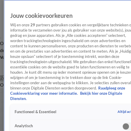
Jouw cookievoorkeuren
Wij en onze
29
partners gebruiken cookies en vergelijkbare technieken 
informatie te verzamelen over jou als gebruiker van onze website(s), jou
gedrag en jouw apparaten. Als je „Alle cookies accepteren” selecteert,
worden trackingtechnologieën ingeschakeld om onze advertenties en
Overzicht
Afleveringen
Tip
Entertainment
BN'ers
TV
Crime
Algemeen
content te kunnen personaliseren, onze producten en diensten te verbet
de redactie
Nieuwsbrief
en om de prestaties van advertenties en content te meten. Als je „Huidi
keuze opslaan” selecteert of je toestemming intrekt, worden deze
Volg Shownieuws
trackingtechnologieën uitgeschakeld. We gebruiken dan enkel functionel
essentiële cookies om de website goed te laten functioneren en veilig te
houden. Je kunt dit menu op ieder moment opnieuw openen om je keuzes
wijzigen of om je toestemming in te trekken door op de link Cookie-
Zoeken
instellingen onder aan de webpagina te klikken. Je selecties zullen overal
Overzicht
Entertainment
Spraakmakend
Reality
Crime
Video's
Afl
binnen onze Digitale Diensten worden doorgevoerd.
Raadpleeg onze
Cookieverklaring voor meer informatie.
Bekijk hier onze Digitale
Diensten.
Altijd ac
Functioneel & Essentieel
Analytisch