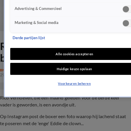
Advertising & Commercieel
Marketing & Social media
Derde partijen lijst
Rico Verhoeven voor niks
bang
Alle cookies accepteren
Huidige keuze opslaan
BN'ERS
29 okt 2017, 20:00
Voorkeuren beheren
Rico Verhoeven, die een maand geleden voor de derde keer
vader is geworden, is een avondje uit.
Op Instagram post de boxer een foto waarop hij lachend staat
te poseren met de 'enge' Eddie de clown...