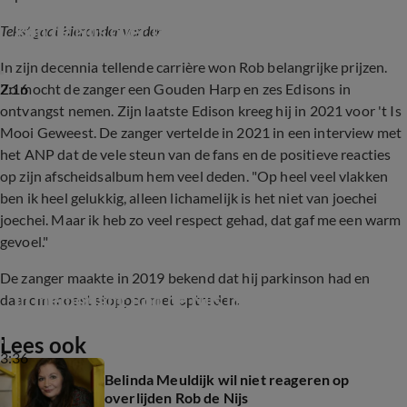
Rob de Nijs over laatste concert
Tekst gaat hieronder verder
In zijn decennia tellende carrière won Rob belangrijke prijzen.
2:16
Zo mocht de zanger een Gouden Harp en zes Edisons in
ontvangst nemen. Zijn laatste Edison kreeg hij in 2021 voor 't Is
Mooi Geweest. De zanger vertelde in 2021 in een interview met
het ANP dat de vele steun van de fans en de positieve reacties
op zijn afscheidsalbum hem veel deden. "Op heel veel vlakken
ben ik heel gelukkig, alleen lichamelijk is het niet van joechei
joechei. Maar ik heb zo veel respect gehad, dat gaf me een warm
gevoel."
De zanger maakte in 2019 bekend dat hij parkinson had en
In memoriam: Rob de Nijs (82) (Shownieuws)
daarom moest stoppen met optreden.
Lees ook
3:36
Belinda Meuldijk wil niet reageren op
overlijden Rob de Nijs