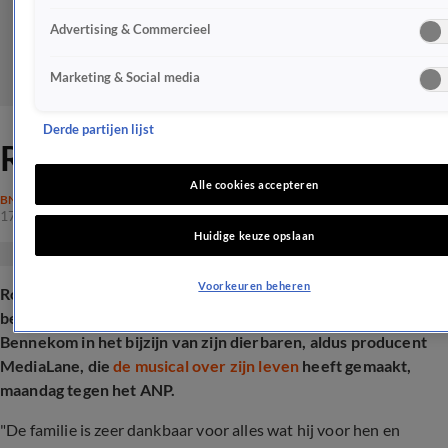
Advertising & Commercieel
Marketing & Social media
Derde partijen lijst
Rob de Nijs overleden (82)
Alle cookies accepteren
BN'ERS
17 mrt 2025, 14:03
Huidige keuze opslaan
Voorkeuren beheren
Rob de Nijs is zondag overleden
(zie video)
. Dit is maandag
bekendgemaakt op Instagram. Hij overleed in zijn woning in
Bennekom in het bijzijn van zijn dierbaren, aldus producent
MediaLane, die
de musical over zijn leven
heeft gemaakt,
maandag tegen het ANP.
"De familie is zeer dankbaar voor alles wat hij voor hen en