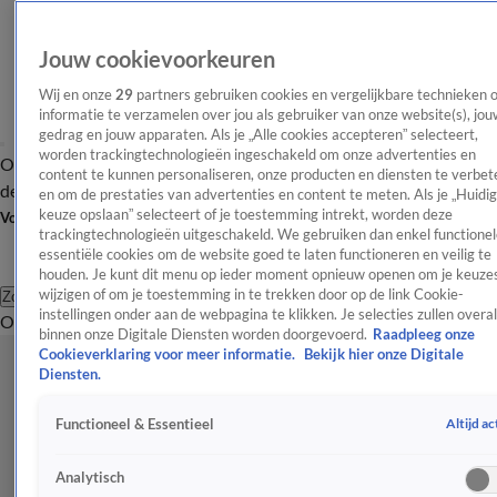
Jouw cookievoorkeuren
Wij en onze
29
partners gebruiken cookies en vergelijkbare technieken 
informatie te verzamelen over jou als gebruiker van onze website(s), jou
gedrag en jouw apparaten. Als je „Alle cookies accepteren” selecteert,
worden trackingtechnologieën ingeschakeld om onze advertenties en
Overzicht
Afleveringen
Tip
Entertainment
BN'ers
TV
Crime
Algemeen
content te kunnen personaliseren, onze producten en diensten te verbet
de redactie
Nieuwsbrief
en om de prestaties van advertenties en content te meten. Als je „Huidi
keuze opslaan” selecteert of je toestemming intrekt, worden deze
Volg Shownieuws
trackingtechnologieën uitgeschakeld. We gebruiken dan enkel functionel
essentiële cookies om de website goed te laten functioneren en veilig te
houden. Je kunt dit menu op ieder moment opnieuw openen om je keuzes
wijzigen of om je toestemming in te trekken door op de link Cookie-
Zoeken
instellingen onder aan de webpagina te klikken. Je selecties zullen overal
Overzicht
Entertainment
Spraakmakend
Reality
Crime
Video's
Afl
binnen onze Digitale Diensten worden doorgevoerd.
Raadpleeg onze
Cookieverklaring voor meer informatie.
Bekijk hier onze Digitale
Diensten.
Altijd ac
Functioneel & Essentieel
Analytisch