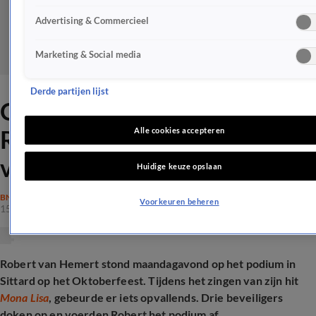
Advertising & Commercieel
Marketing & Social media
Derde partijen lijst
Opvallende 'promotiestunt'
Robert van Hemert zorgt
Alle cookies accepteren
voor ophef
Huidige keuze opslaan
BN'ERS
Voorkeuren beheren
15 okt 2025, 11:51
Robert van Hemert stond maandagavond op het podium in
Sittard op het Oktoberfeest. Tijdens het zingen van zijn hit
Mona Lisa
, gebeurde er iets opvallends. Drie beveiligers
doken op en voerden Robert het podium af.