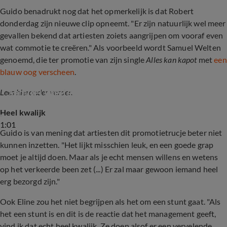
Guido benadrukt nog dat het opmerkelijk is dat Robert
donderdag zijn nieuwe clip opneemt. "Er zijn natuurlijk wel meer
gevallen bekend dat artiesten zoiets aangrijpen om vooraf even
wat commotie te creëren." Als voorbeeld wordt Samuel Welten
genoemd, die ter promotie van zijn single
Alles kan kapot
met
een
blauw oog verscheen
.
Samuel Welten over blauw oog
Lees hieronder verder.
Heel kwalijk
1:01
Guido is van mening dat artiesten dit promotietrucje beter niet
kunnen inzetten. "Het lijkt misschien leuk, en een goede grap
moet je altijd doen. Maar als je echt mensen willens en wetens
op het verkeerde been zet (...) Er zal maar gewoon iemand heel
erg bezorgd zijn."
Ook Eline zou het niet begrijpen als het om een stunt gaat. "Als
het een stunt is en dit is de reactie dat het management geeft,
vind ik dat echt heel kwalijk. Ze doen alsof er een vervelende