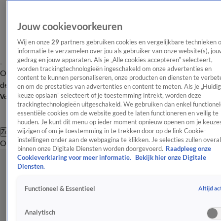
Jouw cookievoorkeuren
Wij en onze
29
partners gebruiken cookies en vergelijkbare technieken 
informatie te verzamelen over jou als gebruiker van onze website(s), jou
gedrag en jouw apparaten. Als je „Alle cookies accepteren” selecteert,
worden trackingtechnologieën ingeschakeld om onze advertenties en
Overzicht
Afleveringen
Tip
Entertainment
BN'ers
TV
Crime
Algemeen
content te kunnen personaliseren, onze producten en diensten te verbet
de redactie
Nieuwsbrief
en om de prestaties van advertenties en content te meten. Als je „Huidi
keuze opslaan” selecteert of je toestemming intrekt, worden deze
Volg Shownieuws
trackingtechnologieën uitgeschakeld. We gebruiken dan enkel functionel
essentiële cookies om de website goed te laten functioneren en veilig te
houden. Je kunt dit menu op ieder moment opnieuw openen om je keuzes
wijzigen of om je toestemming in te trekken door op de link Cookie-
Zoeken
instellingen onder aan de webpagina te klikken. Je selecties zullen overal
Overzicht
Entertainment
Spraakmakend
Reality
Crime
Video's
Afl
binnen onze Digitale Diensten worden doorgevoerd.
Raadpleeg onze
Cookieverklaring voor meer informatie.
Bekijk hier onze Digitale
Diensten.
Altijd ac
Functioneel & Essentieel
Analytisch