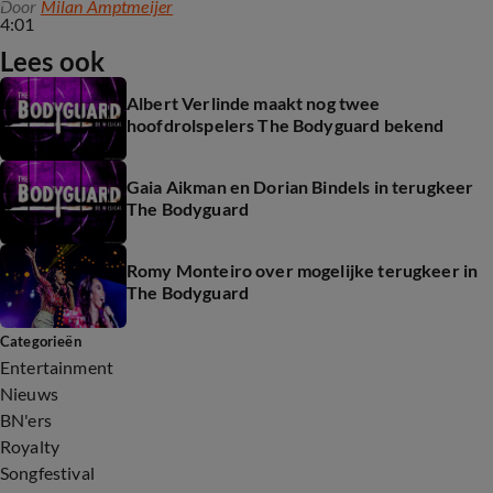
Door
Milan Amptmeijer
4:01
Lees ook
Albert Verlinde maakt nog twee
hoofdrolspelers The Bodyguard bekend
Gaia Aikman en Dorian Bindels in terugkeer
The Bodyguard
Romy Monteiro over mogelijke terugkeer in
The Bodyguard
Categorieën
Entertainment
Nieuws
BN'ers
Royalty
Songfestival