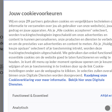
Jouw cookievoorkeuren
Wij en onze
29
partners gebruiken cookies en vergelijkbare technieken 
informatie te verzamelen over jou als gebruiker van onze website(s), jou
gedrag en jouw apparaten. Als je „Alle cookies accepteren” selecteert,
worden trackingtechnologieën ingeschakeld om onze advertenties en
Overzicht
Afleveringen
Tip
Entertainment
BN'ers
TV
Crime
Algemeen
content te kunnen personaliseren, onze producten en diensten te verbet
de redactie
Nieuwsbrief
en om de prestaties van advertenties en content te meten. Als je „Huidi
keuze opslaan” selecteert of je toestemming intrekt, worden deze
Volg Shownieuws
trackingtechnologieën uitgeschakeld. We gebruiken dan enkel functionel
essentiële cookies om de website goed te laten functioneren en veilig te
houden. Je kunt dit menu op ieder moment opnieuw openen om je keuzes
wijzigen of om je toestemming in te trekken door op de link Cookie-
Zoeken
instellingen onder aan de webpagina te klikken. Je selecties zullen overal
Overzicht
Entertainment
Spraakmakend
Reality
Crime
Video's
Afl
binnen onze Digitale Diensten worden doorgevoerd.
Raadpleeg onze
Cookieverklaring voor meer informatie.
Bekijk hier onze Digitale
Diensten.
Altijd ac
Functioneel & Essentieel
Analytisch