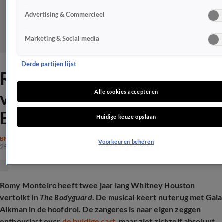
Advertising & Commercieel
Marketing & Social media
Derde partijen lijst
Romy Monteiro zegt
voorgoed 'nee' tegen The
Alle cookies accepteren
Bodyguard
Huidige keuze opslaan
BN'ERS
Voorkeuren beheren
25 apr 2026, 10:39
Romy Monteiro heeft twee jaar lang Whitney Houston
vertolkt in
The Bodyguard
. De musical keert nu terug met Gaia
Aikman in de hoofdrol. De zangeres is naar eigen zeggen
enthousiast over
de huidige cast
, maar ziet zichzelf absoluut