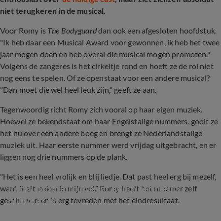
niet terugkeren in de musical.
Voor Romy is
The Bodyguard
dan ook een afgesloten hoofdstuk.
"Ik heb daar een Musical Award voor gewonnen, ik heb het twee
jaar mogen doen en heb overal die musical mogen promoten."
Volgens de zangeres is het cirkeltje rond en hoeft ze de rol niet
nog eens te spelen. Of ze openstaat voor een andere musical?
"Dan moet die wel heel leuk zijn," geeft ze aan.
Tegenwoordig richt Romy zich vooral op haar eigen muziek.
Hoewel ze bekendstaat om haar Engelstalige nummers, gooit ze
het nu over een andere boeg en brengt ze Nederlandstalige
muziek uit. Haar eerste nummer werd vrijdag uitgebracht, en er
liggen nog drie nummers op de plank.
"Het is een heel vrolijk en blij liedje. Dat past heel erg bij mezelf,
Romy Monteiro brengt een gloednieuw 
want ik zit lekker in mijn vel." Romy heeft het nummer zelf
nummer uit
geschreven en is erg tevreden met het eindresultaat.