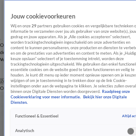
Jouw cookievoorkeuren
Wij en onze
29
partners gebruiken cookies en vergelijkbare technieken 
informatie te verzamelen over jou als gebruiker van onze website(s), jou
gedrag en jouw apparaten. Als je „Alle cookies accepteren” selecteert,
worden trackingtechnologieën ingeschakeld om onze advertenties en
Overzicht
Afleveringen
Tip
Entertainment
BN'ers
TV
Crime
Algemeen
content te kunnen personaliseren, onze producten en diensten te verbet
de redactie
Nieuwsbrief
en om de prestaties van advertenties en content te meten. Als je „Huidi
keuze opslaan” selecteert of je toestemming intrekt, worden deze
Volg Shownieuws
trackingtechnologieën uitgeschakeld. We gebruiken dan enkel functionel
essentiële cookies om de website goed te laten functioneren en veilig te
houden. Je kunt dit menu op ieder moment opnieuw openen om je keuzes
wijzigen of om je toestemming in te trekken door op de link Cookie-
Zoeken
instellingen onder aan de webpagina te klikken. Je selecties zullen overal
Overzicht
Entertainment
Spraakmakend
Reality
Crime
Video's
Afl
binnen onze Digitale Diensten worden doorgevoerd.
Raadpleeg onze
Cookieverklaring voor meer informatie.
Bekijk hier onze Digitale
Diensten.
Altijd ac
Functioneel & Essentieel
Analytisch