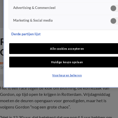
Advertising & Commercieel
Marketing & Social media
Derde partijen lijst
Rotterdamse koffietent
Gordon 'grote chaos'
Alle cookies accepteren
Huidige keuze opslaan
BN'ERS
16 juni 2017, 14:34
Voorkeuren beheren
Het is een race tegen de klok om Blushing, de koffiezaak van
Gordon, op tijd open te krijgen in Rotterdam. Vrijdagmiddag
moeten de deuren opengaan voor genodigden, maar het is
volgens Gordon “nog een grote chaos”.
“Het is 12.30 uur, dat betekent dat we nog 4,5 uur hebben om