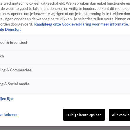
e trackingtechnologieën uitgeschakeld. We gebruiken dan enkel functionele en
de website goed te laten functioneren en veilig te houden. Je kunt dit menu op
ieuw openen om je keuzes te wijzigen of om je toestemming in te trekken door
ellingen onder aan de webpagina te klikken. Je selecties zullen overal binnen o
orden doorgevoerd.
Raadpleeg onze Cookieverklaring voor meer informatie.
ale Diensten.
eel & Essentieel
sch
sing & Commercieel
ng & Social media
jen lijst
en beheren
Huidige keuze opslaan
Alle cookie