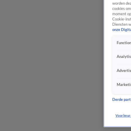
worden dez
cookies om 
moment opn
Cookie-inst
Diensten w
onze Digit
Function
Analyti
Adverti
Marketi
Derde parti
Voorkeur