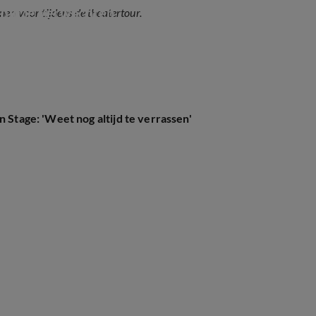
 kun je verwachten
en voor tijdens de theatertour.
n Stage: 'Weet nog altijd te verrassen'