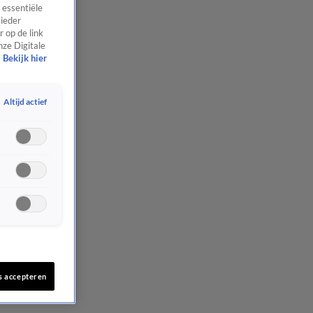
 essentiële
 ieder
 op de link
nze Digitale
Bekijk hier
Altijd actief
s accepteren