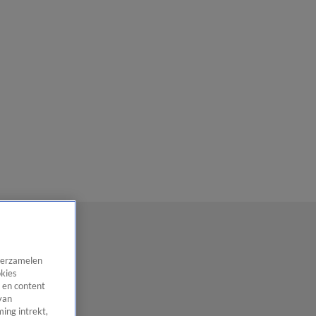
 verzamelen
okies
 en content
van
ing intrekt,