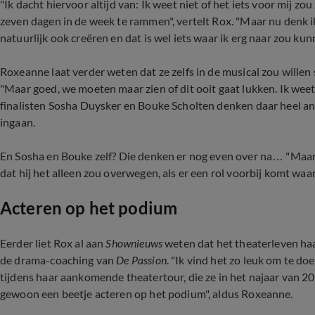
"Ik dacht hiervoor altijd van: Ik weet niet of het iets voor mij zo
zeven dagen in de week te rammen", vertelt Rox. "Maar nu denk ik 
natuurlijk ook creëren en dat is wel iets waar ik erg naar zou kun
Roxeanne laat verder weten dat ze zelfs in de musical zou willen
"Maar goed, we moeten maar zien of dit ooit gaat lukken. Ik wee
finalisten Sosha Duysker en Bouke Scholten denken daar heel an
ingaan.
En Sosha en Bouke zelf? Die denken er nog even over na… "Maar z
dat hij het alleen zou overwegen, als er een rol voorbij komt waa
Acteren op het podium
Eerder liet Rox al aan
Shownieuws
weten dat het theaterleven haa
de drama-coaching van
De Passion
. "Ik vind het zo leuk om te d
tijdens haar aankomende theatertour, die ze in het najaar van 202
gewoon een beetje acteren op het podium", aldus Roxeanne.