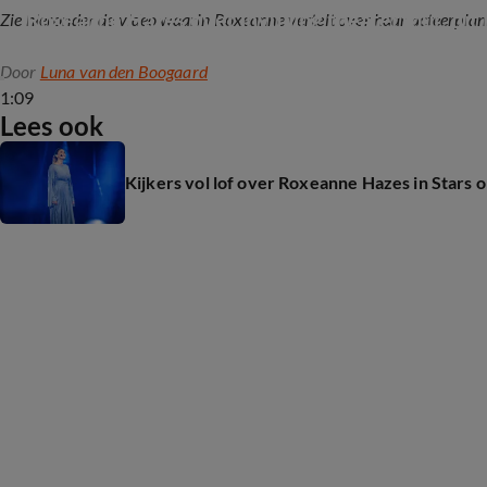
Roxeanne Hazes over invulling theatertour, dit
Zie hieronder de video waarin Roxeanne vertelt over haar acteerplann
Door
Luna van den Boogaard
1:09
Lees ook
Kijkers vol lof over Roxeanne Hazes in Stars o