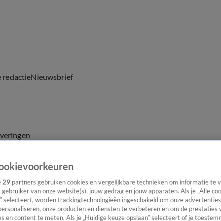
e redactie
Nieuwsbrief
everingen
ookievoorkeuren
e
29
partners gebruiken cookies en vergelijkbare technieken om informatie te
s gebruiker van onze website(s), jouw gedrag en jouw apparaten. Als je „Alle co
” selecteert, worden trackingtechnologieën ingeschakeld om onze advertenties
personaliseren, onze producten en diensten te verbeteren en om de prestaties 
s en content te meten. Als je „Huidige keuze opslaan” selecteert of je toestemm