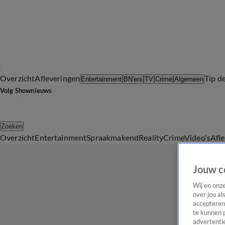
Overzicht
Afleveringen
Tip d
Entertainment
BN'ers
TV
Crime
Algemeen
Volg Shownieuws
Zoeken
Overzicht
Entertainment
Spraakmakend
Reality
Crime
Video's
Afl
Jouw c
Wij en onz
over jou al
accepteren
te kunnen 
advertentie