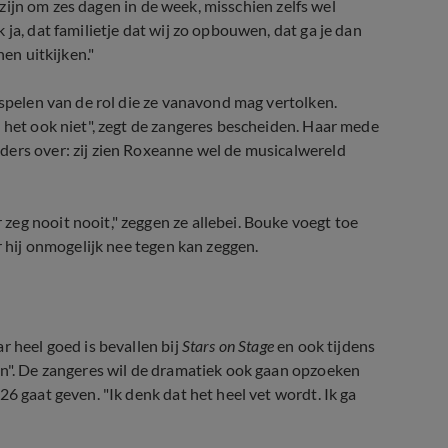
u zijn om zes dagen in de week, misschien zelfs wel
ja, dat familietje dat wij zo opbouwen, dat ga je dan
nen uitkijken."
 spelen van de rol die ze vanavond mag vertolken.
t het ook niet", zegt de zangeres bescheiden. Haar mede
ders over: zij zien Roxeanne wel de musicalwereld
eg nooit nooit," zeggen ze allebei. Bouke voegt toe
r hij onmogelijk nee tegen kan zeggen.
r heel goed is bevallen bij
Stars on Stage
en ook tijdens
oen". De zangeres wil de dramatiek ook gaan opzoeken
6 gaat geven. "Ik denk dat het heel vet wordt. Ik ga