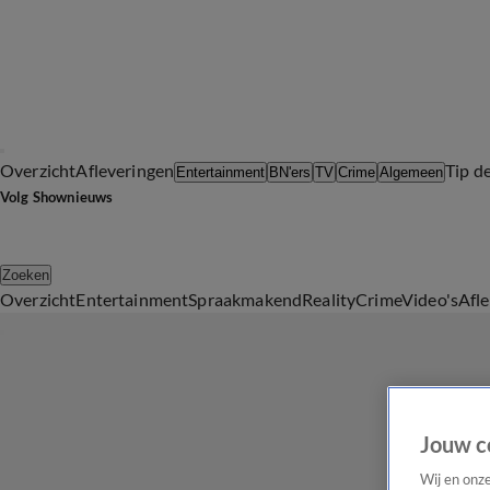
Overzicht
Afleveringen
Tip d
Entertainment
BN'ers
TV
Crime
Algemeen
Volg Shownieuws
Zoeken
Overzicht
Entertainment
Spraakmakend
Reality
Crime
Video's
Afl
Jouw c
Wij en onz