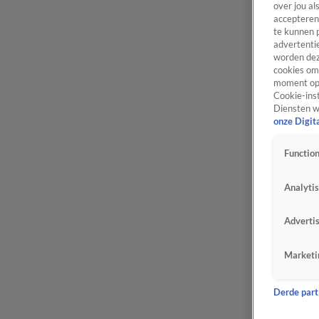
over jou al
accepteren
te kunnen 
advertentie
worden dez
cookies om 
moment opn
Cookie-inst
Diensten w
onze Digit
Function
Analyti
Adverti
Marketi
Derde parti