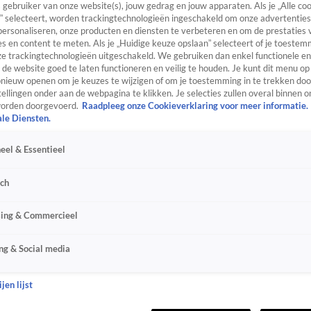
s gebruiker van onze website(s), jouw gedrag en jouw apparaten. Als je „Alle co
” selecteert, worden trackingtechnologieën ingeschakeld om onze advertenties
personaliseren, onze producten en diensten te verbeteren en om de prestaties 
s en content te meten. Als je „Huidige keuze opslaan” selecteert of je toestemm
e trackingtechnologieën uitgeschakeld. We gebruiken dan enkel functionele en
de website goed te laten functioneren en veilig te houden. Je kunt dit menu op
ieuw openen om je keuzes te wijzigen of om je toestemming in te trekken door
ellingen onder aan de webpagina te klikken. Je selecties zullen overal binnen o
orden doorgevoerd.
Raadpleeg onze Cookieverklaring voor meer informatie.
ale Diensten.
eel & Essentieel
sch
sing & Commercieel
ng & Social media
jen lijst