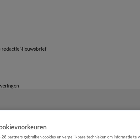
e redactie
Nieuwsbrief
everingen
ookievoorkeuren
e
28
partners gebruiken cookies en vergelijkbare technieken om informatie te