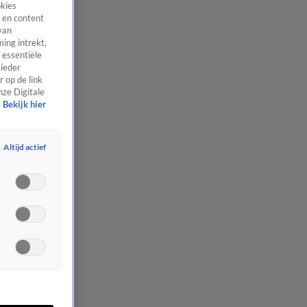
okies
 en content
van
ing intrekt,
 essentiële
 ieder
 op de link
nze Digitale
Bekijk hier
Altijd actief