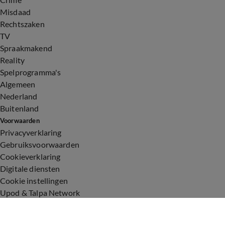
Misdaad
Rechtszaken
TV
Spraakmakend
Reality
Spelprogramma's
Algemeen
Nederland
Buitenland
Voorwaarden
Privacyverklaring
Gebruiksvoorwaarden
Cookieverklaring
Digitale diensten
Cookie instellingen
Upod & Talpa Network
Adverteren
Vacatures