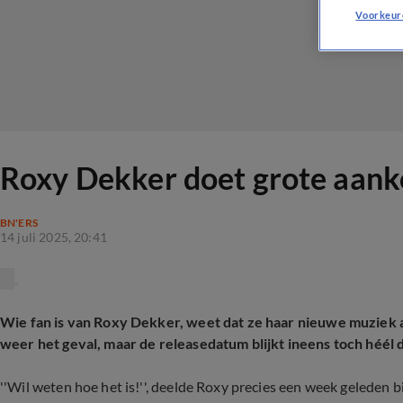
Voorkeur
Roxy Dekker doet grote aank
BN'ERS
14 juli 2025, 20:41
Wie fan is van Roxy Dekker, weet dat ze haar nieuwe muziek alt
weer het geval, maar de releasedatum blijkt ineens toch héél di
''Wil weten hoe het is!'', deelde Roxy precies een week geleden