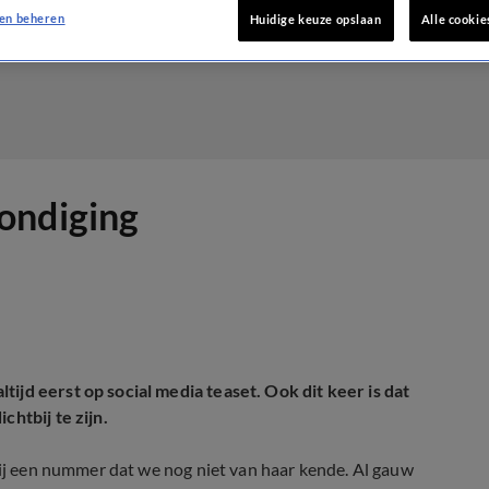
en beheren
Huidige keuze opslaan
Alle cookie
ondiging
ijd eerst op social media teaset. Ook dit keer is dat
chtbij te zijn.
 bij een nummer dat we nog niet van haar kende. Al gauw