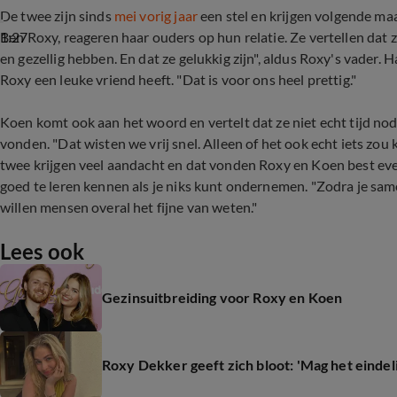
De twee zijn sinds
mei vorig jaar
een stel en krijgen volgende 
1:27
Ben Roxy, reageren haar ouders op hun relatie. Ze vertellen dat z
en gezellig hebben. En dat ze gelukkig zijn", aldus Roxy's vader. H
Roxy een leuke vriend heeft. "Dat is voor ons heel prettig."
Koen komt ook aan het woord en vertelt dat ze niet echt tijd no
vonden. "Dat wisten we vrij snel. Alleen of het ook echt iets zo
twee krijgen veel aandacht en dat vonden Roxy en Koen best eve
goed te leren kennen als je niks kunt ondernemen. "Zodra je sam
willen mensen overal het fijne van weten."
Lees ook
Gezinsuitbreiding voor Roxy en Koen
Roxy Dekker geeft zich bloot: 'Mag het eindeli