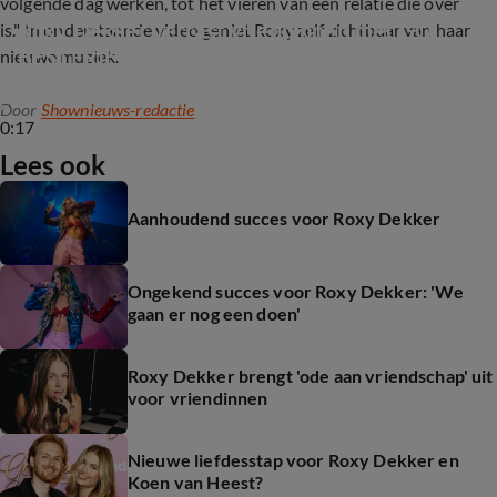
volgende dag werken, tot het vieren van een relatie die over
Roxy Dekker verrast vriendinnen met GO 
is." In onderstaande video geniet Roxy zelf zichtbaar van haar
BESTFRIEND
nieuwe muziek.
Door
Shownieuws-redactie
0:17
Lees ook
Aanhoudend succes voor Roxy Dekker
Ongekend succes voor Roxy Dekker: 'We
gaan er nog een doen'
Roxy Dekker brengt 'ode aan vriendschap' uit
voor vriendinnen
Nieuwe liefdesstap voor Roxy Dekker en
Koen van Heest?