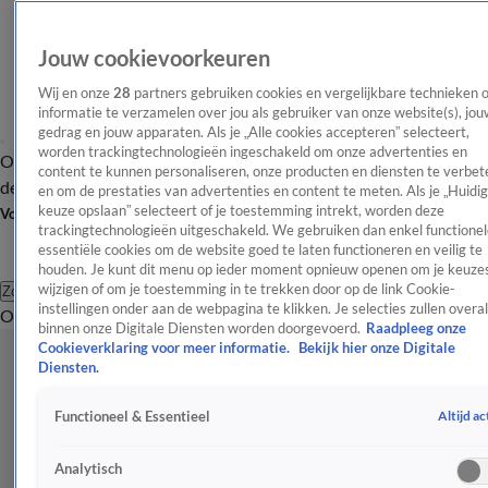
Jouw cookievoorkeuren
Wij en onze
28
partners gebruiken cookies en vergelijkbare technieken 
informatie te verzamelen over jou als gebruiker van onze website(s), jou
gedrag en jouw apparaten. Als je „Alle cookies accepteren” selecteert,
worden trackingtechnologieën ingeschakeld om onze advertenties en
Overzicht
Afleveringen
Tip
Entertainment
BN'ers
TV
Crime
Algemeen
content te kunnen personaliseren, onze producten en diensten te verbet
de redactie
Nieuwsbrief
en om de prestaties van advertenties en content te meten. Als je „Huidi
keuze opslaan” selecteert of je toestemming intrekt, worden deze
Volg Shownieuws
trackingtechnologieën uitgeschakeld. We gebruiken dan enkel functionel
essentiële cookies om de website goed te laten functioneren en veilig te
houden. Je kunt dit menu op ieder moment opnieuw openen om je keuzes
wijzigen of om je toestemming in te trekken door op de link Cookie-
Zoeken
instellingen onder aan de webpagina te klikken. Je selecties zullen overal
Overzicht
Entertainment
Spraakmakend
Reality
Crime
Video's
Afl
binnen onze Digitale Diensten worden doorgevoerd.
Raadpleeg onze
Cookieverklaring voor meer informatie.
Bekijk hier onze Digitale
Diensten.
Altijd ac
Functioneel & Essentieel
Analytisch