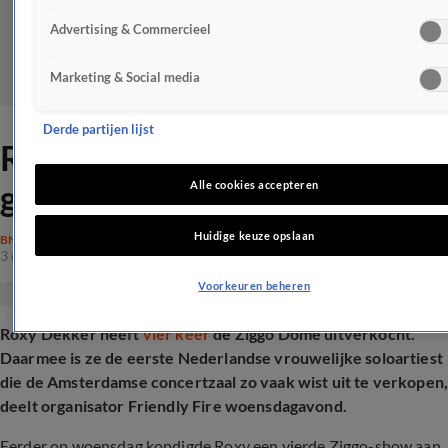
Advertising & Commercieel
Marketing & Social media
Derde partijen lijst
Roxy Dekker schrijft officieel
geschiedenis
Alle cookies accepteren
Huidige keuze opslaan
BN'ERS
3 dec 2025, 21:17
Voorkeuren beheren
Roxy Dekker heeft
vier keer
de Ziggo Dome uitverkocht.
Daarmee is ze de eerste Nederlandse vrouwelijke soloartiest
die de Amsterdamse concertzaal zo vaak wist uit te verkopen
deelt organisator Friendly Fire woensdagavond.
Eerder op woensdag kondigde Roxy een vierde Ziggo-show aan,