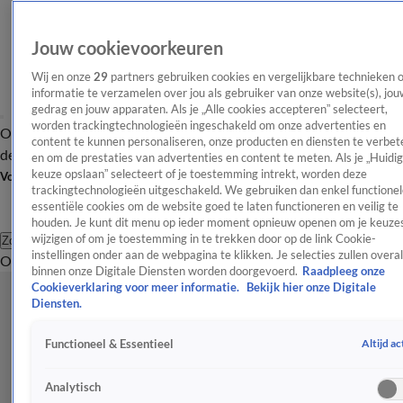
Jouw cookievoorkeuren
Wij en onze
29
partners gebruiken cookies en vergelijkbare technieken 
informatie te verzamelen over jou als gebruiker van onze website(s), jou
gedrag en jouw apparaten. Als je „Alle cookies accepteren” selecteert,
worden trackingtechnologieën ingeschakeld om onze advertenties en
Overzicht
Afleveringen
Tip
Entertainment
BN'ers
TV
Crime
Algemeen
content te kunnen personaliseren, onze producten en diensten te verbet
de redactie
Nieuwsbrief
en om de prestaties van advertenties en content te meten. Als je „Huidi
keuze opslaan” selecteert of je toestemming intrekt, worden deze
Volg Shownieuws
trackingtechnologieën uitgeschakeld. We gebruiken dan enkel functionel
essentiële cookies om de website goed te laten functioneren en veilig te
houden. Je kunt dit menu op ieder moment opnieuw openen om je keuzes
wijzigen of om je toestemming in te trekken door op de link Cookie-
Zoeken
instellingen onder aan de webpagina te klikken. Je selecties zullen overal
Overzicht
Entertainment
Spraakmakend
Reality
Crime
Video's
Afl
binnen onze Digitale Diensten worden doorgevoerd.
Raadpleeg onze
Cookieverklaring voor meer informatie.
Bekijk hier onze Digitale
Diensten.
Altijd ac
Functioneel & Essentieel
Analytisch