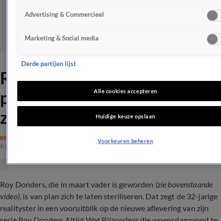
Advertising & Commercieel
Marketing & Social media
Derde partijen lijst
Roy Donders heeft deze
pijnlijke ingreep over voor
Alle cookies accepteren
zijn vriendin
Huidige keuze opslaan
BN'ERS
Voorkeuren beheren
6 juni 2023, 10:38
Roy Donders, die in maart vader is geworden
(zie bovenstaande
video)
, is van plan zich te laten steriliseren. Dat zegt de 32-jarige
realityster in een vooruitblik op de nieuwe aflevering van zijn
serie Roy Donders Altijd Wat Bijzonders die woensdagavond te