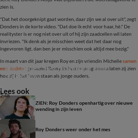
zien is.
"Dat het doorgeknipt gaat worden, daar zijn we al over uit", zegt
Donders in de korte video. "Dat doe ik echt voor haar, hè." De
realityster is er nog niet over uit of hij zijn zaadcellen wil laten
invriezen. "Ik denk als je misschien weet dat het daar nog
ingevroren ligt, dan ben je er misschien ook altijd mee bezig."
In maart van dit jaar kregen Roy en zijn vriendin Michelle
samen
Roy Donders feest op première eigen 
een dochter
, genaamd Romy. In hun tv-programma laten zij zien
realityshow
hoe zij in het leven staan als jonge ouders.
Lees ook
2:48
ZIEN: Roy Donders openhartig over nieuwe
wending in zijn leven
Roy Donders weer onder het mes