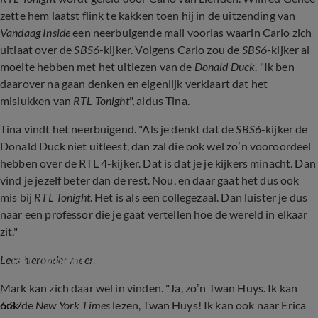
zette hem laatst flink te kakken toen hij in de uitzending van
Vandaag Inside
een neerbuigende mail voorlas waarin Carlo zich
uitlaat over de
SBS6
-kijker. Volgens Carlo zou de
SBS6
-kijker al
moeite hebben met het uitlezen van de
Donald Duck
. "Ik ben
daarover na gaan denken en eigenlijk verklaart dat het
mislukken van
RTL Tonight
", aldus Tina.
Tina vindt het neerbuigend. "Als je denkt dat de
SBS6
-kijker de
Donald Duck niet uitleest, dan zal die ook wel zo’n vooroordeel
hebben over de RTL 4-kijker. Dat is dat je je kijkers minacht. Dan
vind je jezelf beter dan de rest. Nou, en daar gaat het dus ook
mis bij
RTL Tonight
. Het is als een collegezaal. Dan luister je dus
naar een professor die je gaat vertellen hoe de wereld in elkaar
zit."
Wilfred Genee leest kritische mail voor van 
RTL Tonight-maker over Vandaag Inside
Lees hieronder meer.
Mark kan zich daar wel in vinden. "Ja, zo’n Twan Huys. Ik kan
6:37
ook de
New York Times
lezen, Twan Huys! Ik kan ook naar Erica