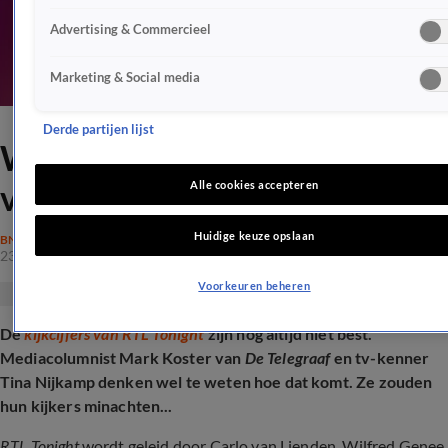
Advertising & Commercieel
Marketing & Social media
Derde partijen lijst
Waarom RTL Tonight faalt
volgens experts: 'Idioot'
Alle cookies accepteren
Huidige keuze opslaan
BN'ERS
23 sep 2025, 15:40
Voorkeuren beheren
De
kijkcijfers van RTL Tonight
zijn nog altijd niet best.
Mediacolumnist Mark Koster van
De Telegraaf
en tv-kenner
Tina Nijkamp denken wel te weten hoe dat komt. Ze zouden
hun kijkers minachten...
RTL Tonight
wordt geleid door Carlo van Lienden. Wilfred Genee