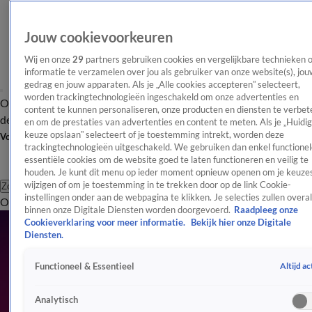
Jouw cookievoorkeuren
Wij en onze
29
partners gebruiken cookies en vergelijkbare technieken 
informatie te verzamelen over jou als gebruiker van onze website(s), jou
gedrag en jouw apparaten. Als je „Alle cookies accepteren” selecteert,
worden trackingtechnologieën ingeschakeld om onze advertenties en
Overzicht
Afleveringen
Tip
Entertainment
BN'ers
TV
Crime
Algemeen
content te kunnen personaliseren, onze producten en diensten te verbet
de redactie
Nieuwsbrief
en om de prestaties van advertenties en content te meten. Als je „Huidi
keuze opslaan” selecteert of je toestemming intrekt, worden deze
Volg Shownieuws
trackingtechnologieën uitgeschakeld. We gebruiken dan enkel functionel
essentiële cookies om de website goed te laten functioneren en veilig te
houden. Je kunt dit menu op ieder moment opnieuw openen om je keuzes
wijzigen of om je toestemming in te trekken door op de link Cookie-
Zoeken
instellingen onder aan de webpagina te klikken. Je selecties zullen overal
Overzicht
Entertainment
Spraakmakend
Reality
Crime
Video's
Afl
binnen onze Digitale Diensten worden doorgevoerd.
Raadpleeg onze
Cookieverklaring voor meer informatie.
Bekijk hier onze Digitale
Diensten.
Altijd ac
Functioneel & Essentieel
Analytisch