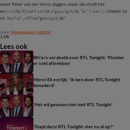
moet Peter van der Vorst zeggen, maar die vindt het
Beau van Erven Dorens laat zich uit over 
waarschijnlijk zelf ook heel goed gelukt. Dat is het probleem: ze
kritieken RTL Tonight
vinden het zelf heel goed gelukt."
Door
Shownieuws-redactie
1:08
Lees ook
BN’ers verdeeld over RTL Tonight: 'Pleister
er snel aftrekken'
Merel Ek eerlijk: 'Ik ben door RTL Tonight
benaderd'
'Het wil gewoon niet met RTL Tonight'
'Stapt deze RTL Tonight-ster nu al op?'