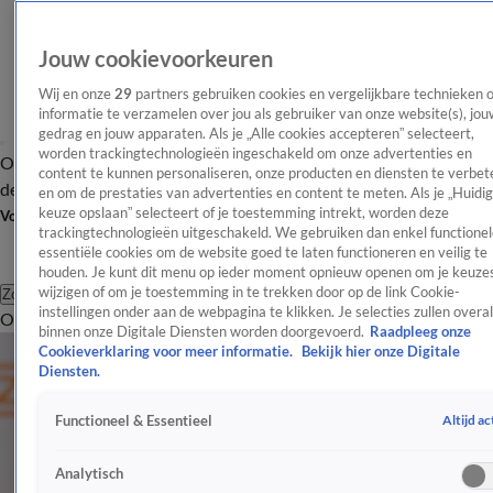
Jouw cookievoorkeuren
Wij en onze
29
partners gebruiken cookies en vergelijkbare technieken 
informatie te verzamelen over jou als gebruiker van onze website(s), jou
gedrag en jouw apparaten. Als je „Alle cookies accepteren” selecteert,
worden trackingtechnologieën ingeschakeld om onze advertenties en
Overzicht
Afleveringen
Tip
Entertainment
BN'ers
TV
Crime
Algemeen
content te kunnen personaliseren, onze producten en diensten te verbet
de redactie
Nieuwsbrief
en om de prestaties van advertenties en content te meten. Als je „Huidi
keuze opslaan” selecteert of je toestemming intrekt, worden deze
Volg Shownieuws
trackingtechnologieën uitgeschakeld. We gebruiken dan enkel functionel
essentiële cookies om de website goed te laten functioneren en veilig te
houden. Je kunt dit menu op ieder moment opnieuw openen om je keuzes
wijzigen of om je toestemming in te trekken door op de link Cookie-
Zoeken
instellingen onder aan de webpagina te klikken. Je selecties zullen overal
Overzicht
Entertainment
Spraakmakend
Reality
Crime
Video's
Afl
binnen onze Digitale Diensten worden doorgevoerd.
Raadpleeg onze
Cookieverklaring voor meer informatie.
Bekijk hier onze Digitale
Diensten.
Altijd ac
Functioneel & Essentieel
Analytisch