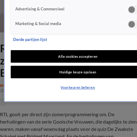
Advertising & Commercieel
Marketing & Social media
Derde partijen lijst
RTL wijzigt
zomerprogrammering,
Alle cookies accepteren
Britain's got talent naar 4
Huidige keuze opslaan
BN'ERS
Voorkeuren beheren
20 juli 2020, 17:06
RTL gooit per direct zijn zomerprogrammering om. De
herhalingen van de serie Gooische Vrouwen, die dagelijks te zien
waren, maken vanaf woensdag plaats voor de quiz De Zwakste
Schakel met Bridget Maasland. En de herhalingen van