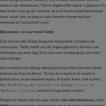
camera van
Shownieuws
: “Het is ongelooflijk wat er is gebeurd, ik
lees in een roes op dit moment. Ik vind Naomi altijd fantastisch
mooi, maar toen ze daarzo naar beneden kwam was het
helemaal af. Fantastisch mooi.”
Bijzondere rol voor hond Teddy
Ook hun hondje Teddy kreeg een bijzondere rol tijdens de
ceremonie. “Teddy heeft ons de ringen gebracht, dat kon niet
ontbreken op deze dag. Ze is voor ons zo belangrijk, ons kind,”
aldus Rutger.
De huwelijksvoltrekking werd geleid door Kees Stevens, beter
bekend als Kees de Bever. "Ik ben zo’n zacht ei, ik moest al
janken toen ze aan kwamen lopen. Ik dacht: Kees, niet huilen."
Stapt Rutger van Barneveld binnenkort in het 
Ook heeft hij nog een hoopvolle boodschap voor het stel.
huwelijksbootje
"Iedereen die ik getrouwd heb is nog steeds samen.”
Rutger en Naomi zijn vier jaar samen (
zie video hierboven
). Hun
1:54
relatie begon met een vriendschap, maar groeide uit tot meer. In