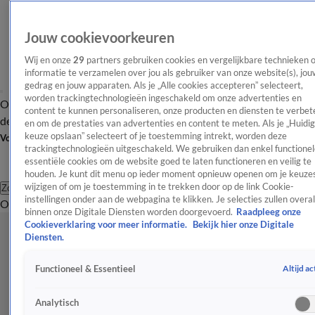
Jouw cookievoorkeuren
Wij en onze
29
partners gebruiken cookies en vergelijkbare technieken 
informatie te verzamelen over jou als gebruiker van onze website(s), jou
gedrag en jouw apparaten. Als je „Alle cookies accepteren” selecteert,
worden trackingtechnologieën ingeschakeld om onze advertenties en
Overzicht
Afleveringen
Tip
Entertainment
BN'ers
TV
Crime
Algemeen
content te kunnen personaliseren, onze producten en diensten te verbet
de redactie
Nieuwsbrief
en om de prestaties van advertenties en content te meten. Als je „Huidi
keuze opslaan” selecteert of je toestemming intrekt, worden deze
Volg Shownieuws
trackingtechnologieën uitgeschakeld. We gebruiken dan enkel functionel
essentiële cookies om de website goed te laten functioneren en veilig te
houden. Je kunt dit menu op ieder moment opnieuw openen om je keuzes
wijzigen of om je toestemming in te trekken door op de link Cookie-
Zoeken
instellingen onder aan de webpagina te klikken. Je selecties zullen overal
Overzicht
Entertainment
Spraakmakend
Reality
Crime
Video's
Afl
binnen onze Digitale Diensten worden doorgevoerd.
Raadpleeg onze
Cookieverklaring voor meer informatie.
Bekijk hier onze Digitale
Diensten.
Altijd ac
Functioneel & Essentieel
Analytisch