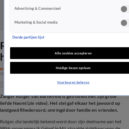
Advertising & Commercieel
Marketing & Social media
Derde partijen lijst
Rutger van Barneveld in het
huwelijksbootje gestapt
Alle cookies accepteren
Huidige keuze opslaan
BN'ERS
28 aug 2025, 10:04
Voorkeuren beheren
Zanger Rutger van Barneveld is getrouwd met zijn grote
liefde Naomi (
zie video
). Het stel gaf elkaar het jawoord op
landgoed Rhederoord, omringd door familie en vrienden.
Rutger, die landelijk bekend werd door zijn deelname aan het
SBS6-programma
Ik Geloof In Mij
, straalde zichtbaar voor de